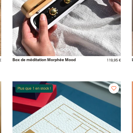
Box de méditation Morphée Mood
€
119,95 €
Plus que 1 en stock !