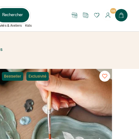
10€
Rechercher
Nos
Le
boutiques
Journal
vités & Ateliers
Kids
es
Bestseller
Exclusivité