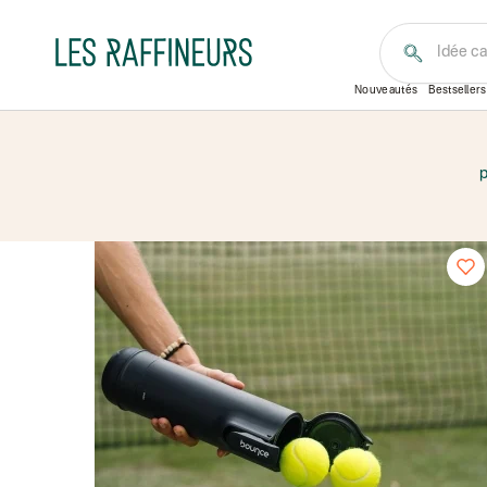
Idée c
Nouveautés
Bestsellers
p