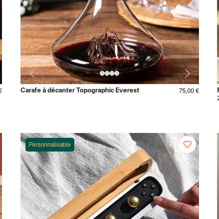
Carafe à décanter Topographic Everest
€
75,00 €
Personnalisable