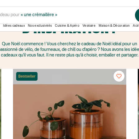
adeau pour
« une crémaillère »
En manque
Idées cadeaux
Nos exclusivités
Cuisine & Apéro
Vestiaire
Maison & Décoration
Acti
D'INSPIRATION ?
Que Noël commence ! Vous cherchez le cadeau de Noël idéal pour un
assionné de vélo, de fourneaux, de chill ou d’apéro ? Nous avons les idé
cadeaux qu'il vous faut. Il ne reste plus qu’à choisir, emballer et partager.
Bestseller