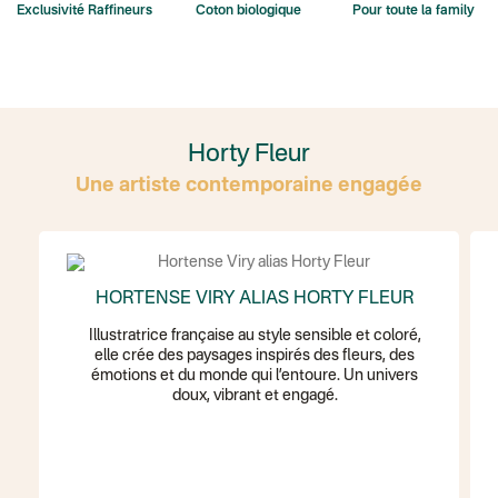
Test dropshipping
Exclusivité Raffineurs
Coton biologique
Pour toute la family
Colissimo suivi (expédition Soundivine)
Colissimo suivi (expédition Juste un arbre)
Colissimo suivi (expédition Cheer Moda)
Lettre suivie (expédition Merci Maman)
Colis suivi (DPD)
Colissimo suivi (expédition June & Jane)
Colissimo suivi (expédition Les Fils)
Horty Fleur
Lettre suivie (expédition Les Fils)
Lettre suivie (expédition La Poupette à Paillettes)
Une artiste contemporaine engagée
Colissimo suivi (expédition Toi-même)
Lettre suivie (expédition par Noémie, la créatrice)
Colissimo suivi (expédition Zebrabook)
Colissimo suivi (expédition Minoe)
Lettre suivie (expédition April Eleven)
Colissimo suivi (expédition Petit Coq)
HORTENSE VIRY ALIAS HORTY FLEUR
Lettre suivie (expédition Les mots doux)
Colissimo suivi (expédition Papier Curieux)
Illustratrice française au style sensible et coloré,
Lettre Suivie (expédition Atelier Wagram)
elle crée des paysages inspirés des fleurs, des
Lettre suivie (expédition Atelier Aismée)
émotions et du monde qui l’entoure. Un univers
Colissimo suivi (expédition Mon Petit Poids)
doux, vibrant et engagé.
DPD colis suivi (expédition Bounce)
DPD colis suivi (expédition La Boîte Concept)
Colis suivi (expédition Loia)
Colissimo personnalisé
Colis suivi (expédition Maison Roshi)
Colissimo suivi (expédition Connoisseur)