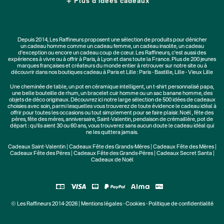
Plus d'idées cadeaux
Depuis 2014, Les Raffineurs proposent une sélection de produits pour dénicher
un
cadeau homme
comme un
cadeau femme
, un
cadeau insolite
, un
cadeau
d'exception
ou encore un cadeau coup de cœur. Les Raffineurs, c'est aussi des
expériences à vivre
ou à offrir à Paris, à Lyon et dans toute la France. Plus de
200 jeunes
marques
françaises et créateurs du monde entier à retrouver sur notre site ou à
découvrir dans nos boutiques cadeau à Paris et Lille :
Paris - Bastille
,
Lille - Vieux Lille
Une
cheminée de table
, un
pot en céramique intelligent
, un
t-shirt personnalisé papa
,
une belle bouteille de rhum, un
bracelet cuir homme
ou un
sac banane homme
, des
objets de déco originaux
. Découvrez ici notre large sélection de
500 idées de cadeaux
choisies avec soin, parmi lesquelles vous trouverez de toute évidence le cadeau idéal à
offrir pour toutes les occasions ou tout simplement pour se faire plaisir.
Noël
,
fête des
pères
,
fête des mères
,
anniversaire
,
Saint-Valentin
,
pendaison de crémaillère
, pot de
départ : qu'ils aient 30 ou 60 ans, vous trouverez sans aucun doute le cadeau idéal qui
ne les quittera jamais.
Cadeaux Saint-Valentin
|
Cadeaux Fête des Grands-Mères
|
Cadeaux Fête des Mères
|
Cadeaux Fête des Pères
|
Cadeaux Fête des Grands-Pères
|
Cadeaux Secret Santa
|
Cadeaux de Noël
© Les Raffineurs 2014-2026 |
Mentions légales
-
Cookies
-
Politique de confidentialité