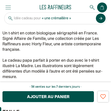
Affaire de famille (par Les Raffineurs)
Idée cadeau pour
« une crémaillère »
arrow_forward
T-shirt Le Padre illustré
40,00 €
Un t-shirt en coton biologique sérigraphié en France.
Signé Affaire de Famille, une collection créée par Les
Raffineurs avec Horty Fleur, une artiste contemporaine
française.
Le cadeau papa parfait à porter en duo avec le t-shirt
illustré La Madre. Les illustrations sont légèrement
différentes d’un modèle à l’autre et ont été pensées sur-
mesure.
· 34 ventes sur les 7 derniers jours ·
AJOUTER AU PANIER