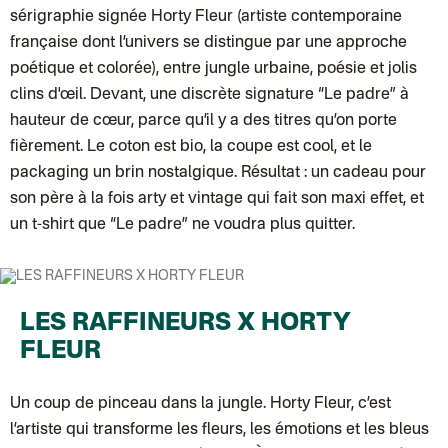
Colissimo suivi (expédition Connoisseur)
sérigraphie signée Horty Fleur (artiste contemporaine
Colis suivi GLS (expédition Tikino)
Colissimo suivi (expédition April Eleven)
française dont l’univers se distingue par une approche
Luxembourg
poétique et colorée), entre jungle urbaine, poésie et jolis
Lettre prioritaire
UPS
: Livraison sous 7 jours
clins d'œil. Devant, une discrète signature “Le padre” à
Chronopost International
hauteur de cœur, parce qu’il y a des titres qu’on porte
Chronopost - Livraison express à domicile
: Colis livré en 1 à 3 jo
Colissimo suivi (expédition Toi-même)
fièrement. Le coton est bio, la coupe est cool, et le
Lettre suivie (expédition Atelier Aismée)
packaging un brin nostalgique. Résultat : un cadeau pour
Colissimo suivi (expédition April Eleven)
Suisse
son père à la fois arty et vintage qui fait son maxi effet, et
Lettre prioritaire
un t-shirt que “Le padre” ne voudra plus quitter.
Chronopost International
Chronopost - Livraison express à domicile
: Colis livré en 1 à 3 jo
Colissimo suivi (expédition Toi-même)
DPD colis suivi (expédition Bounce)
LES RAFFINEURS X HORTY
FLEUR
Un coup de pinceau dans la jungle. Horty Fleur, c’est
l’artiste qui transforme les fleurs, les émotions et les bleus