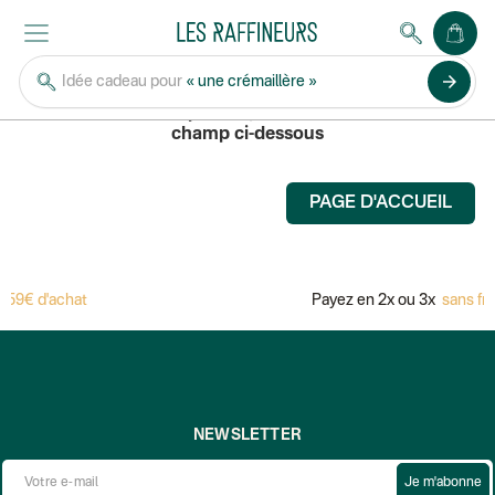
AUTRES PÉPITES
arrow_forward
Idée cadeau pour
« une crémaillère »
Pour rechercher un produit, saisissez son nom dans le
champ ci-dessous
PAGE D'ACCUEIL
 59€ d'achat
Payez en 2x ou 3x
sans fra
NEWSLETTER
Je m'abonne