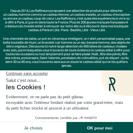
Depuis 2014, Les Raffineurs proposent une sélection de produits pour dénicher
un
cadeau homme
comme un
cadeau femme
, un
cadeau insolite
, un
cadeau d'exception
ou encore un cadeau coup de cœur. Les Raffineurs, c'est aussi des
expériences à vivre
ou
à offrir à Paris, à Lyon et dans toute la France. Plus de
200 jeunes marques
françaises et
créateurs du monde entier à retrouver sur notre site ou à découvrir dans nos boutiques
cadeau à Paris et Lille :
Paris - Bastille
,
Lille - Vieux Lille
Une
cheminée de table
, un
pot en céramique intelligent
, un
t-shirt personnalisé papa
, une
belle bouteille de rhum, un
bracelet cuir homme
ou un
sac banane homme
, des
objets de
déco originaux
. Découvrez ici notre large sélection de
500 idées de cadeaux
choisies
avec soin, parmi lesquelles vous trouverez de toute évidence le cadeau idéal à offrir pour
toutes les occasions ou tout simplement pour se faire plaisir.
Noël
,
fête des pères
,
fête
des mères
,
anniversaire
,
Saint-Valentin
,
pendaison de crémaillère
, pot de départ : qu'ils
aient 30 ou 60 ans, vous trouverez sans aucun doute le cadeau idéal qui ne les quittera
jamais.
Cadeaux Saint-Valentin
|
Cadeaux Fête des Grands-Mères
|
Cadeaux Fête des Mères
|
Cadeaux Fête des Pères
|
Cadeaux Fête des Grands-Pères
|
Cadeaux Secret Santa
|
Cadeaux de Noël
© Les Raffineurs 2014-2026 |
Mentions légales
-
Cookies
-
Politique de confidentialité