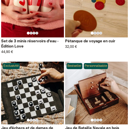
Set de 3 minis réservoirs d'eau -
Pétanque de voyage en cuir
Édition Love
32,00 €
44,90 €
Exclusivité
Bestseller
Personnalisable
Jeu d’échecs et de dames de
Jeu de Bataille Navale en bois