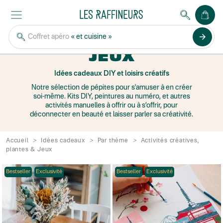
ACTIVITÉS
CRÉATIVES ET
arrow_forward
Coffret apéro
« et cuisine »
JEUX
Idées cadeaux DIY et loisirs créatifs
Notre sélection de pépites pour s'amuser à en créer
soi-même. Kits DIY, peintures au numéro, et autres
activités manuelles à offrir ou à s’offrir, pour
déconnecter en beauté et laisser parler sa créativité.
Accueil
Idées cadeaux
Par thème
Activités créatives,
plantes & Jeux
Bestseller
Exclusivité
Bestseller
Exclusivité