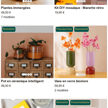
Plantes immergées
Kit DIY mosaïque - Manette rétro
49,00 €
19,90 €
7 modèles
Bestseller
Plus que 3 ex.
Nouveauté
Pot en céramique intelligent
Vase en verre bicolore
49,00 €
59,95 €
2 modèles
Bestseller
Personnalisable