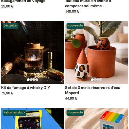
Backgammon de voyage
Tableau mural en chêne à
composer soi-même
39,00 €
149,00 €
Bestseller
Nouveauté
Kit de fumage à whisky DIY
Set de 3 minis réservoirs d'eau
léopard
79,90 €
44,90 €
Retour en stock
Nouveauté