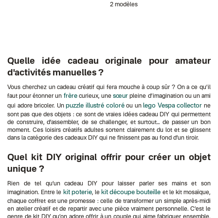
2 modèles
Quelle idée cadeau originale pour amateur
d'activités manuelles ?
Vous cherchez un cadeau créatif qui fera mouche à coup sûr ? On a ce qu’il
frère
sœur
faut pour étonner un
curieux, une
pleine d’imagination ou un ami
puzzle illustré coloré
lego Vespa collector
qui adore bricoler. Un
ou un
ne
sont pas que des objets : ce sont de vraies idées cadeau DIY qui permettent
de construire, d’assembler, de se challenger, et surtout… de passer un bon
moment. Ces loisirs créatifs adultes sortent clairement du lot et se glissent
dans la catégorie des cadeaux DIY qui ne finissent pas au fond d’un tiroir.
Quel kit DIY original offrir pour créer un objet
unique ?
Rien de tel qu’un cadeau DIY pour laisser parler ses mains et son
kit poterie
kit découpe bouteille
imagination. Entre le
, le
et le kit mosaïque,
chaque coffret est une promesse : celle de transformer un simple après-midi
en atelier créatif et de repartir avec une pièce vraiment personnelle. C’est le
genre de kit DIY qu’on adore offrir à un couple qui aime fabriquer ensemble,