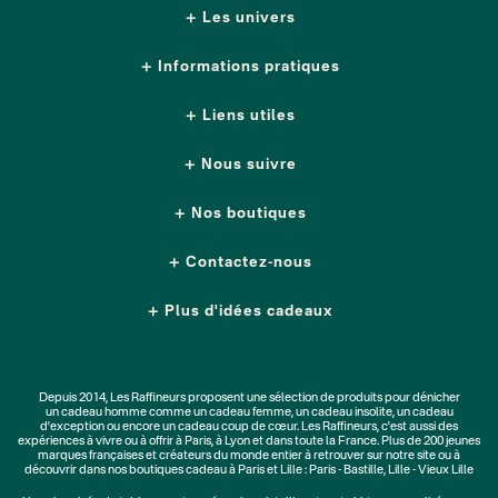
Les univers
Informations pratiques
Liens utiles
Nous suivre
Nos boutiques
Contactez-nous
Plus d'idées cadeaux
Depuis 2014, Les Raffineurs proposent une sélection de produits pour dénicher
un
cadeau homme
comme un
cadeau femme
, un
cadeau insolite
, un
cadeau
d'exception
ou encore un cadeau coup de cœur. Les Raffineurs, c'est aussi des
expériences à vivre
ou à offrir à Paris, à Lyon et dans toute la France. Plus de
200 jeunes
marques
françaises et créateurs du monde entier à retrouver sur notre site ou à
découvrir dans nos boutiques cadeau à Paris et Lille :
Paris - Bastille
,
Lille - Vieux Lille