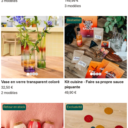
149,99 €
3 modèles
3 modèles
Bestseller
Vase en verre transparent coloré
Kit cuisine - Faire sa propre sauce
piquante
32,50 €
49,90 €
2 modèles
Retour en stock
Exclusivité