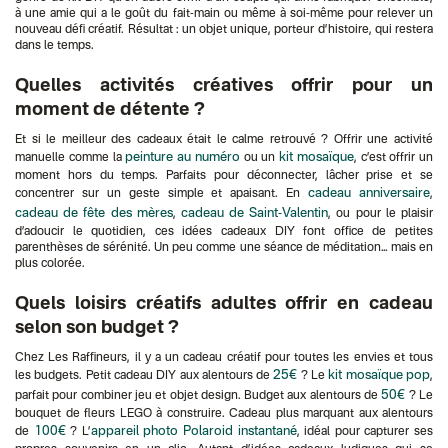
à une amie qui a le goût du fait-main ou même à soi-même pour relever un
nouveau défi créatif. Résultat : un objet unique, porteur d’histoire, qui restera
dans le temps.
Quelles activités créatives offrir pour un
moment de détente ?
Et si le meilleur des cadeaux était le calme retrouvé ? Offrir une activité
peinture au numéro
kit mosaïque
manuelle comme la
ou un
, c’est offrir un
moment hors du temps. Parfaits pour déconnecter, lâcher prise et se
cadeau anniversaire
concentrer sur un geste simple et apaisant. En
,
cadeau de fête des mères
cadeau de Saint-Valentin
,
, ou pour le plaisir
d’adoucir le quotidien, ces idées cadeaux DIY font office de petites
parenthèses de sérénité. Un peu comme une séance de méditation… mais en
plus colorée.
Quels loisirs créatifs adultes offrir en cadeau
selon son budget ?
Chez Les Raffineurs, il y a un cadeau créatif pour toutes les envies et tous
25€
kit mosaïque pop
les budgets. Petit cadeau DIY aux alentours de
? Le
,
50€
parfait pour combiner jeu et objet design. Budget aux alentours de
? Le
bouquet de fleurs LEGO à construire. Cadeau plus marquant aux alentours
100€
appareil photo Polaroid instantané
de
? L’
, idéal pour capturer ses