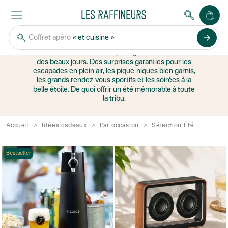
LES BEAUX JOURS
arrow_forward
Coffret apéro
« et cuisine »
Idées cadeaux pour profiter de l'été
Une sélection ensoleillée pour gâter les amoureux
des beaux jours. Des surprises garanties pour les
escapades en plein air, les pique-niques bien garnis,
les grands rendez-vous sportifs et les soirées à la
belle étoile. De quoi offrir un été mémorable à toute
la tribu.
Accueil
Idées cadeaux
Par occasion
Sélection Été
Bestseller