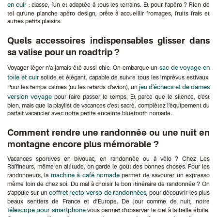
en cuir
: classe, fun et adaptée à tous les terrains. Et pour l’apéro ? Rien de
tel qu’une planche apéro design, prête à accueillir fromages, fruits frais et
autres petits plaisirs.
Quels accessoires indispensables glisser dans
sa valise pour un roadtrip ?
sac de voyage en
Voyager léger n’a jamais été aussi chic. On embarque un
toile et cuir
solide et élégant, capable de suivre tous les imprévus estivaux.
jeu d’échecs et de dames
Pour les temps calmes (ou les retards d’avion), un
version voyage
pour faire passer le temps. Et parce que le silence, c’est
bien, mais que la playlist de vacances c’est sacré, complétez l’équipement du
parfait vacancier avec notre petite enceinte bluetooth nomade.
Comment rendre une randonnée ou une nuit en
montagne encore plus mémorable ?
Vacances sportives en bivouac, en randonnée ou à vélo ? Chez Les
Raffineurs, même en altitude, on garde le goût des bonnes choses. Pour les
machine à café nomade
randonneurs, la
permet de savourer un expresso
même loin de chez soi. Du mal à choisir le bon itinéraire de randonnée ? On
coffret recto-verso de randonnées
s’appuie sur un
, pour découvrir les plus
beaux sentiers de France et d’Europe. De jour comme de nuit, notre
télescope pour smartphone
vous permet d'observer le ciel à la belle étoile.