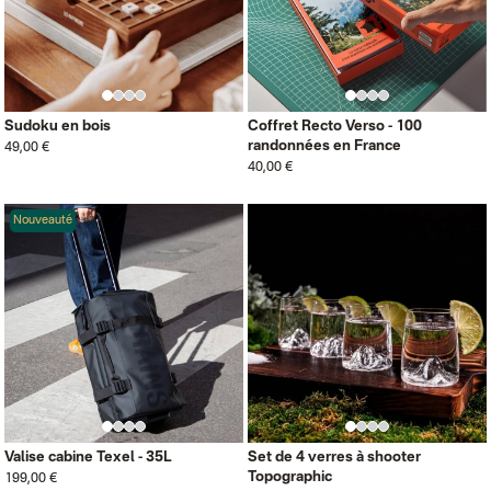
Sudoku en bois
Coffret Recto Verso - 100
randonnées en France
49,00 €
40,00 €
Nouveauté
Valise cabine Texel - 35L
Set de 4 verres à shooter
Topographic
199,00 €