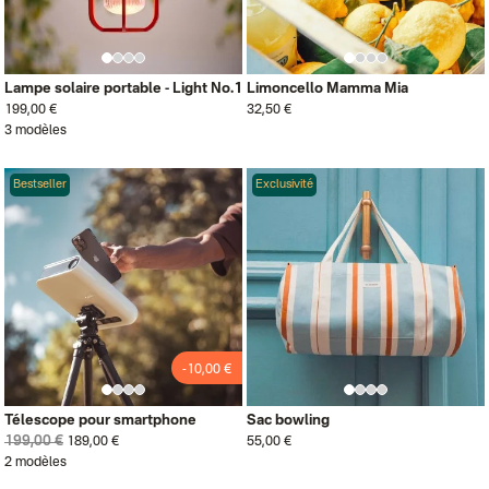
Lampe solaire portable - Light No.1
Limoncello Mamma Mia
199,00 €
32,50 €
3 modèles
Bestseller
Exclusivité
-10,00 €
Télescope pour smartphone
Sac bowling
199,00 €
189,00 €
55,00 €
2 modèles