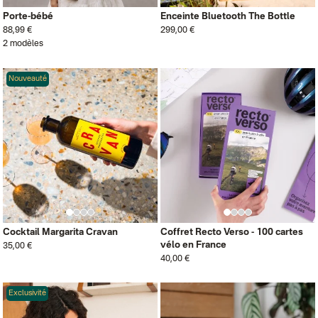
Porte-bébé
Enceinte Bluetooth The Bottle
88,99 €
299,00 €
2 modèles
Nouveauté
Cocktail Margarita Cravan
Coffret Recto Verso - 100 cartes
vélo en France
35,00 €
40,00 €
Exclusivité