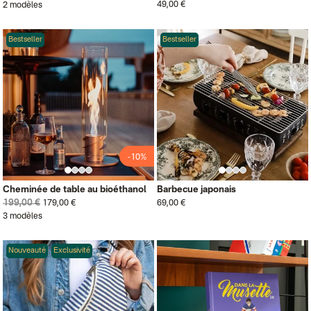
49,00 €
2 modèles
Bestseller
Bestseller
-10%
Cheminée de table au bioéthanol
Barbecue japonais
199,00 €
179,00 €
69,00 €
3 modèles
Nouveauté
Exclusivité