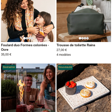
Foulard duo Formes colorées -
Trousse de toilette Rains
Ocre
27,00 €
35,00 €
4 modèles
Bestseller
Nouveauté