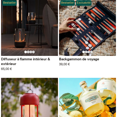
Bestseller
Bestseller
Exclusivité
Diffuseur à flamme intérieur &
Backgammon de voyage
extérieur
39,00 €
65,00 €