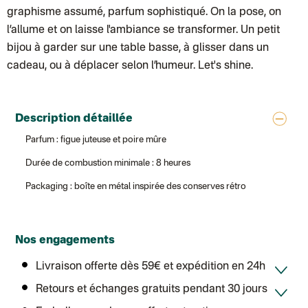
Colissimo suivi (expédition Juste un arbre)
graphisme assumé, parfum sophistiqué. On la pose, on
Colissimo suivi (expédition Cheer Moda)
Lettre suivie (expédition Merci Maman)
l’allume et on laisse l'ambiance se transformer. Un petit
Colis suivi (DPD)
bijou à garder sur une table basse, à glisser dans un
Colissimo suivi (expédition June & Jane)
Colissimo suivi (expédition Les Fils)
cadeau, ou à déplacer selon l’humeur. Let's shine.
Lettre suivie (expédition Les Fils)
Lettre suivie (expédition La Poupette à Paillettes)
Colissimo suivi (expédition Toi-même)
Lettre suivie (expédition par Noémie, la créatrice)
Description détaillée
Colissimo suivi (expédition Zebrabook)
Colissimo suivi (expédition Minoe)
Parfum : figue juteuse et poire mûre
Lettre suivie (expédition April Eleven)
Colissimo suivi (expédition Petit Coq)
Durée de combustion minimale : 8 heures
Lettre suivie (expédition Les mots doux)
Colissimo suivi (expédition Papier Curieux)
Packaging : boîte en métal inspirée des conserves rétro
Lettre Suivie (expédition Atelier Wagram)
Lettre suivie (expédition Atelier Aismée)
Colissimo suivi (expédition Mon Petit Poids)
DPD colis suivi (expédition Bounce)
DPD colis suivi (expédition La Boîte Concept)
Nos engagements
Colis suivi (expédition Loia)
Colissimo personnalisé
Livraison offerte dès 59€ et expédition en 24h
Colis suivi (expédition Maison Roshi)
Colissimo suivi (expédition Connoisseur)
Retours et échanges gratuits pendant 30 jours
Colis suivi GLS (expédition Tikino)