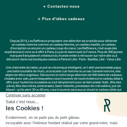
Contactez-nous
Plus d'idées cadeaux
Depuis 2014, Les Raffineurs proposent une sélection de produits pour dénicher
un
cadeau homme
comme un
cadeau femme
, un
cadeau insolite
, un
cadeau
d'exception
ou encore un cadeau coup de cœur. Les Raffineurs, c'est aussi des
expériences à vivre
ou à offrir à Paris, à Lyon et dans toute la France. Plus de
200 jeunes
marques
françaises et créateurs du monde entier à retrouver sur notre site ou à
découvrir dans nos boutiques cadeau à Paris et Lille :
Paris - Bastille
,
Lille - Vieux Lille
Une
cheminée de table
, un
pot en céramique intelligent
, un
t-shirt personnalisé papa
,
une belle bouteille de rhum, un
bracelet cuir homme
ou un
sac banane homme
, des
objets de déco originaux
. Découvrez ici notre large sélection de
500 idées de cadeaux
choisies avec soin, parmi lesquelles vous trouverez de toute évidence le cadeau idéal à
offrir pour toutes les occasions ou tout simplement pour se faire plaisir.
Noël
,
fête des
pères
,
fête des mères
,
anniversaire
,
Saint-Valentin
,
pendaison de crémaillère
, pot de
départ : qu'ils aient 30 ou 60 ans, vous trouverez sans aucun doute le cadeau idéal qui
ne les quittera jamais.
Cadeaux Saint-Valentin
|
Cadeaux Fête des Grands-Mères
|
Cadeaux Fête des Mères
|
Cadeaux Fête des Pères
|
Cadeaux Fête des Grands-Pères
|
Cadeaux Secret Santa
|
Cadeaux de Noël