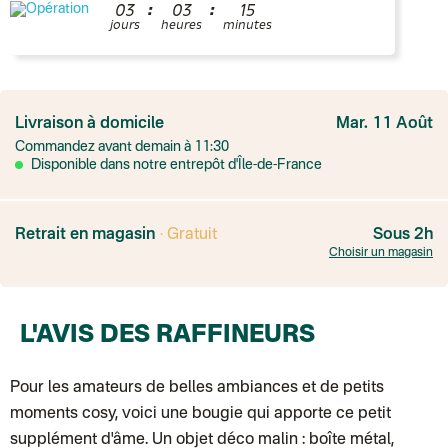
:
:
0
3
0
3
1
5
jours
heures
minutes
France
Colissimo suivi
Livraison à domicile
Mar. 11 Août
Point relais rapide
Commandez avant demain à 11:30
Transport Express
Lettre prioritaire
Disponible dans notre entrepôt d'Île-de-France
UPS
: Livraison sous 7 jours
Colis suivi
: Livraison sous 4 jours ouvrés
Colissimo suivi (expédition par Yamayama)
: Livraison à votre domici
Livraison TNT (expédition par Salty design )
: 72h
Retrait en magasin
· Gratuit
Sous 2h
Point relais Express (commerçant ou bureau de poste)
: Point rela
Choisir un magasin
BOUTIQUE : BASTILLE
BOUTIQUE : SAINT-SULPICE
Colissimo suivi (expédition par Tot)
: Livraison à votre domicile, suivi
BOUTIQUE : BATIGNOLLES
L'AVIS DES RAFFINEURS
Point relais Standard
Colissimo suivi (expédition par Ratio)
: Livraison à votre domicile, sui
Chronopost - Livraison express à domicile
: Colis livré en 1 à 3 jo
Colissimo suivi (expédition partenaire)
Pour les amateurs de belles ambiances et de petits
Colissimo suivi (envoi partenaire)
moments cosy, voici une bougie qui apporte ce petit
Test dropshipping
Colissimo suivi (expédition Soundivine)
supplément d'âme. Un objet déco malin : boîte métal,