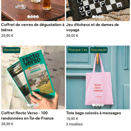
Coffret de verres de dégustation à
Jeu d’échecs et de dames de
bières
voyage
29,90 €
39,00 €
Nouveauté
Plus que 1 ex.
Nouveauté
Coffret Recto Verso - 100
Tote bags colorés à messages
randonnées en Île-de-France
19,90 €
39,99 €
3 modèles