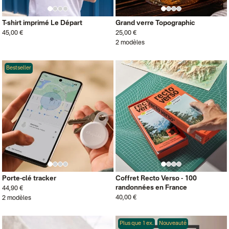
T-shirt imprimé Le Départ
Grand verre Topographic
45,00 €
25,00 €
2 modèles
Bestseller
Porte-clé tracker
Coffret Recto Verso - 100
randonnées en France
44,90 €
40,00 €
2 modèles
Plus que 1 ex.
Nouveauté