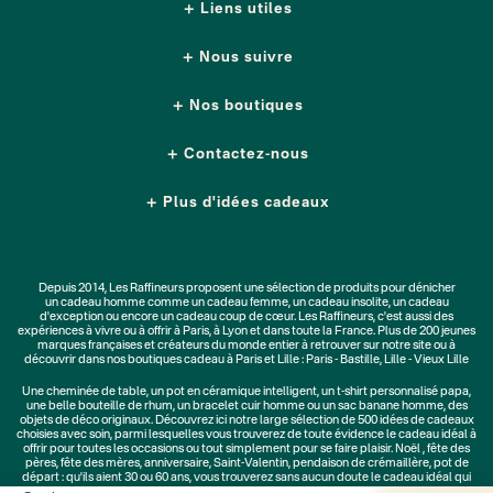
Liens utiles
Nous suivre
Nos boutiques
Contactez-nous
Plus d'idées cadeaux
Depuis 2014, Les Raffineurs proposent une sélection de produits pour dénicher
un
cadeau homme
comme un
cadeau femme
, un
cadeau insolite
, un
cadeau
d'exception
ou encore un cadeau coup de cœur. Les Raffineurs, c'est aussi des
expériences à vivre
ou à offrir à Paris, à Lyon et dans toute la France. Plus de
200 jeunes
marques
françaises et créateurs du monde entier à retrouver sur notre site ou à
découvrir dans nos boutiques cadeau à Paris et Lille :
Paris - Bastille
,
Lille - Vieux Lille
Une
cheminée de table
, un
pot en céramique intelligent
, un
t-shirt personnalisé papa
,
une belle bouteille de rhum, un
bracelet cuir homme
ou un
sac banane homme
, des
objets de déco originaux
. Découvrez ici notre large sélection de
500 idées de cadeaux
choisies avec soin, parmi lesquelles vous trouverez de toute évidence le cadeau idéal à
offrir pour toutes les occasions ou tout simplement pour se faire plaisir.
Noël
,
fête des
pères
,
fête des mères
,
anniversaire
,
Saint-Valentin
,
pendaison de crémaillère
, pot de
départ : qu'ils aient 30 ou 60 ans, vous trouverez sans aucun doute le cadeau idéal qui
ne les quittera jamais.