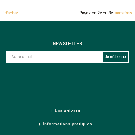
hat
Payez en 2x ou 3x
sans frais avec A
NEWSLETTER
Je m'abonne
Les univers
Informations pratiques