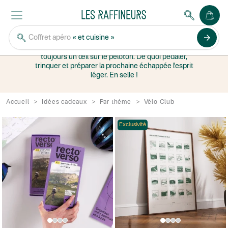
VÉLO CLUB
arrow_forward
Coffret apéro
« et cuisine »
Le Starter Pack des amoureux du vélo : ceux qui
parlent dénivelé, rêvent du prochain col et gardent
toujours un œil sur le peloton. De quoi pédaler,
trinquer et préparer la prochaine échappée l'esprit
léger. En selle !
Accueil
Idées cadeaux
Par thème
Vélo Club
Exclusivité