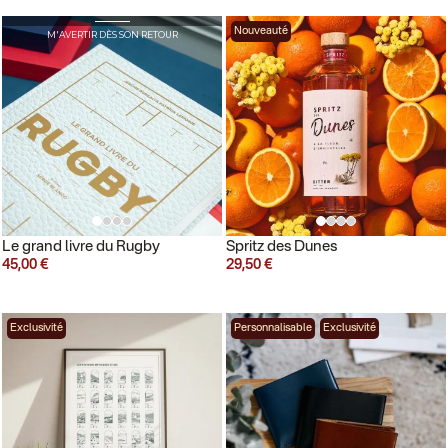
RUPTURE SUR LE SITE
Nouveauté
M'AVERTIR DÈS SON RETOUR
Le grand livre du Rugby
Spritz des Dunes
45,00 €
29,50 €
Exclusivité
Personnalisable
Exclusivité