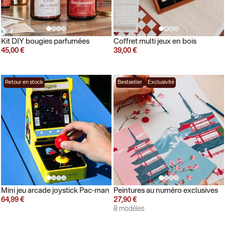
Kit DIY bougies parfumées
Coffret multi jeux en bois
45,00 €
39,00 €
Retour en stock
Bestseller
Exclusivité
Mini jeu arcade joystick Pac-man
Peintures au numéro exclusives
64,99 €
27,90 €
8 modèles