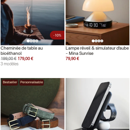
-10%
Cheminée de table au
Lampe réveil & simulateur d'aube
bioéthanol
– Mina Sunrise
199,00 €
179,00 €
79,90 €
3 modèles
Bestseller
Personnalisable