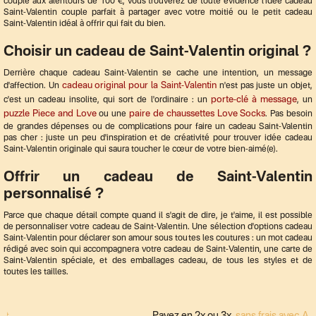
couple aux alentours de 100 €, vous trouverez de toute évidence l'idée cadeau
Saint-Valentin couple parfait à partager avec votre moitié ou le petit cadeau
Saint-Valentin idéal à offrir qui fait du bien.
Choisir un cadeau de Saint-Valentin original ?
Derrière chaque cadeau Saint-Valentin se cache une intention, un message
cadeau original pour la Saint-Valentin
d'affection. Un
n'est pas juste un objet,
porte-clé à message
c'est un cadeau insolite, qui sort de l'ordinaire : un
, un
puzzle Piece and Love
paire de chaussettes Love Socks
ou une
. Pas besoin
de grandes dépenses ou de complications pour faire un cadeau Saint-Valentin
pas cher : juste un peu d'inspiration et de créativité pour trouver idée cadeau
Saint-Valentin originale qui saura toucher le cœur de votre bien-aimé(e).
Offrir un cadeau de Saint-Valentin
personnalisé ?
Parce que chaque détail compte quand il s'agit de dire, je t'aime, il est possible
de personnaliser votre cadeau de Saint-Valentin. Une sélection d'options cadeau
Saint-Valentin pour déclarer son amour sous toutes les coutures : un mot cadeau
rédigé avec soin qui accompagnera votre cadeau de Saint-Valentin, une carte de
Saint-Valentin spéciale, et des emballages cadeau, de tous les styles et de
toutes les tailles.
Payez en 2x ou 3x
sans frais avec Alma