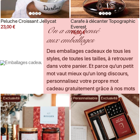
Peluche Croissant Jellycat
Carafe à décanter Topographic
Everest
On a aussi pensé
23,00 €
75,00 €
aux emballages
Des emballages cadeaux de tous les
styles, de toutes les tailles, à retrouver
dans votre panier. Et parce qu'un petit
mot vaut mieux qu'un long discours,
personnalisez votre propre mot
cadeau gratuitement grâce à nos mots
cadeaux.
Exclusivité
Personnalisable
Exclusivité