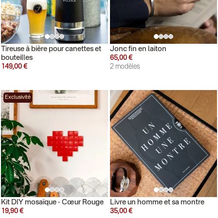
Tireuse à bière pour canettes et
Jonc fin en laiton
bouteilles
65,00 €
149,00 €
2 modèles
Exclusivité
Kit DIY mosaïque - Cœur Rouge
Livre un homme et sa montre
19,90 €
35,00 €