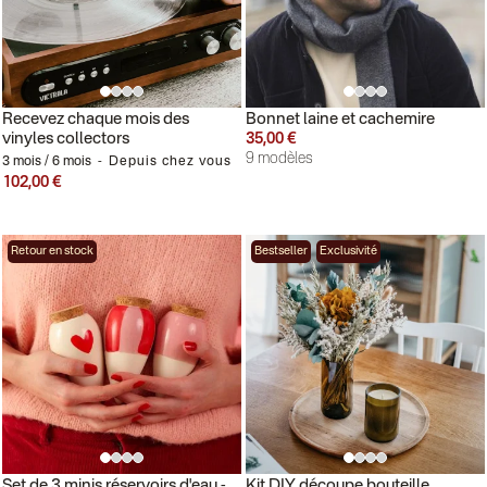
Recevez chaque mois des
Bonnet laine et cachemire
vinyles collectors
35,00 €
9 modèles
3 mois / 6 mois
Depuis chez vous
102,00 €
Retour en stock
Bestseller
Exclusivité
Set de 3 minis réservoirs d'eau -
Kit DIY découpe bouteille