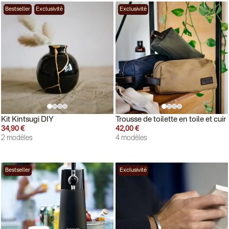
Bestseller
Exclusivité
Exclusivité
Kit Kintsugi DIY
Trousse de toilette en toile et cuir
34,90 €
42,00 €
2 modèles
4 modèles
Bestseller
Exclusivité