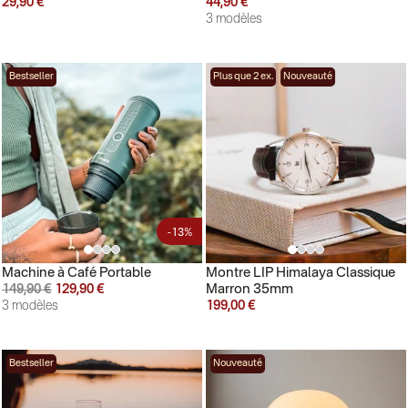
29,90 €
44,90 €
3 modèles
Bestseller
Plus que 2 ex.
Nouveauté
-13%
Machine à Café Portable
Montre LIP Himalaya Classique
Marron 35mm
149,90 €
129,90 €
3 modèles
199,00 €
Bestseller
Nouveauté