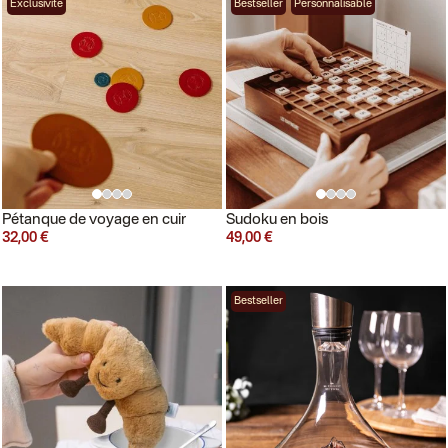
Exclusivité
Bestseller
Personnalisable
Pétanque de voyage en cuir
Sudoku en bois
32,00 €
49,00 €
Bestseller