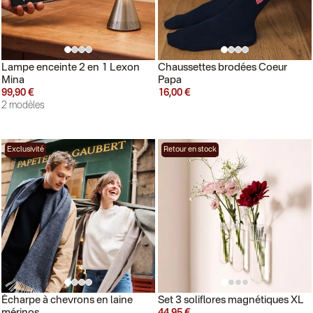
Lampe enceinte 2 en 1 Lexon
Chaussettes brodées Coeur
Mina
Papa
99,90 €
16,00 €
2 modèles
Exclusivité
Retour en stock
Écharpe à chevrons en laine
Set 3 soliflores magnétiques XL
mérinos