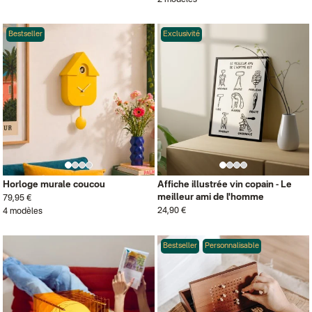
2 modèles
Bestseller
Exclusivité
Horloge murale coucou
Affiche illustrée vin copain - Le
meilleur ami de l'homme
79,95 €
24,90 €
4 modèles
Bestseller
Personnalisable