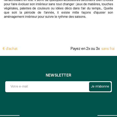
rafraîchissant en été. Il suffit de quelques accessoires décoratifs bien choisis
pour faire évoluer son intérieur sans tout changer : jeux de matières, touches
végétales, palettes de couleurs ou idées déco dans l’air du temps… Quelle
que soit la période de l’année, il existe mille façons d’ajuster son
aménagement intérieur pour suivre le rythme des saisons.
hat
Payez en 2x ou 3x
sans frais avec A
NEWSLETTER
Je m'abonne