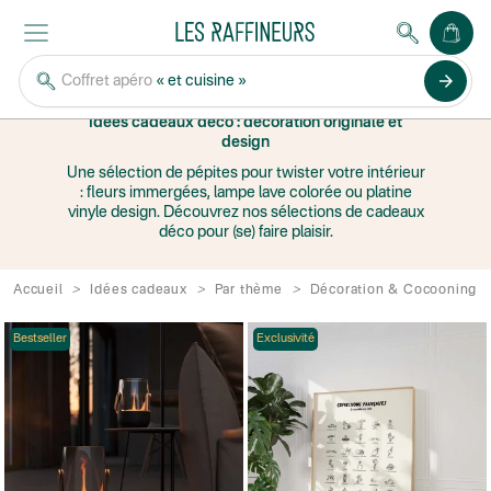
DÉCORATION &
COCOONING
arrow_forward
Coffret apéro
« et cuisine »
Idées cadeaux déco : décoration originale et
design
Une sélection de pépites pour twister votre intérieur
: fleurs immergées, lampe lave colorée ou platine
vinyle design. Découvrez nos sélections de cadeaux
déco pour (se) faire plaisir.
Accueil
Idées cadeaux
Par thème
Décoration & Cocooning
Bestseller
Exclusivité