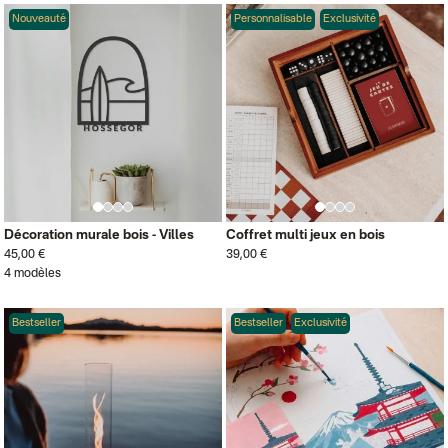
Nouveauté
Personnalisable
Exclusivité
Décoration murale bois - Villes
Coffret multi jeux en bois
45,00 €
39,00 €
4 modèles
Bestseller
Bestseller
Exclusivité