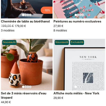
-10%
Cheminée de table au bioéthanol
Peintures au numéro exclusives
199,00 €
179,00 €
27,90 €
3 modèles
8 modèles
Nouveauté
Nouveauté
Exclusivité
Set de 3 minis réservoirs d'eau
Affiche mots mêlés - New York
léopard
29,90 €
44,90 €