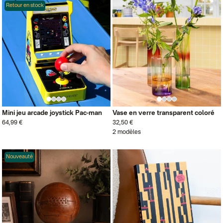
Retour en stock
Mini jeu arcade joystick Pac-man
Vase en verre transparent coloré
64,99 €
32,50 €
2 modèles
Nouveauté