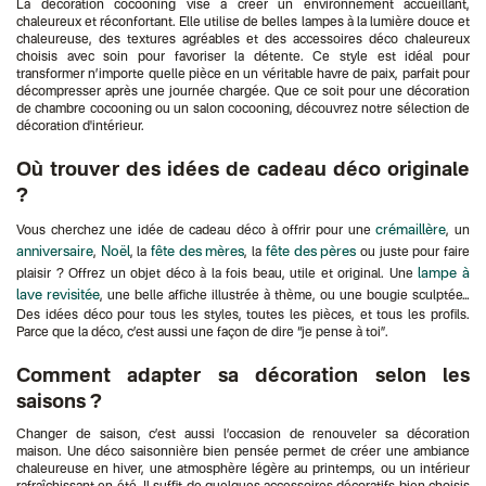
La décoration cocooning vise à créer un environnement accueillant,
chaleureux et réconfortant. Elle utilise de belles lampes à la lumière douce et
chaleureuse, des textures agréables et des accessoires déco chaleureux
choisis avec soin pour favoriser la détente. Ce style est idéal pour
transformer n’importe quelle pièce en un véritable havre de paix, parfait pour
décompresser après une journée chargée. Que ce soit pour une décoration
de chambre cocooning ou un salon cocooning, découvrez notre sélection de
décoration d'intérieur.
Où trouver des idées de cadeau déco originale
?
crémaillère
Vous cherchez une idée de cadeau déco à offrir pour une
, un
anniversaire
Noël
fête des mères
fête des pères
,
, la
, la
ou juste pour faire
lampe à
plaisir ? Offrez un objet déco à la fois beau, utile et original. Une
lave revisitée
, une belle affiche illustrée à thème, ou une bougie sculptée…
Des idées déco pour tous les styles, toutes les pièces, et tous les profils.
Parce que la déco, c’est aussi une façon de dire “je pense à toi”.
Comment adapter sa décoration selon les
saisons ?
Changer de saison, c’est aussi l’occasion de renouveler sa décoration
maison. Une déco saisonnière bien pensée permet de créer une ambiance
chaleureuse en hiver, une atmosphère légère au printemps, ou un intérieur