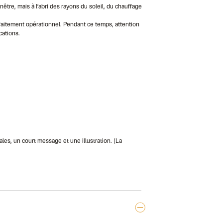
Colissimo suivi
nêtre, mais à l’abri des rayons du soleil, du chauffage
Lettre suivie (e
Colissimo suivi
rfaitement opérationnel. Pendant ce temps, attention
Colissimo suivi
cations.
Lettre suivie (e
Lettre suivie (e
Colissimo suivi 
Lettre suivie (e
DPD colis suivi
DPD colis suivi 
Colis suivi (expé
Colissimo perso
Colissimo suivi
Colis suivi GLS 
Colissimo suivi 
Luxembourg
Lettre prioritair
les, un court message et une illustration. (La
UPS
: Livraison s
Chronopost Int
Chronopost - Li
Colissimo suivi
Lettre suivie (e
Colissimo suivi 
Suisse
Lettre prioritair
Chronopost Int