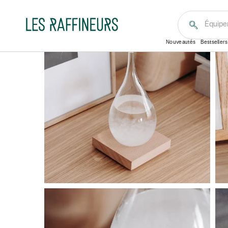
Accueil
Idées cadeaux
Par thème
Décoration & 
Équipe
Bestseller
Personnalisable
Nouveautés
Bestsellers