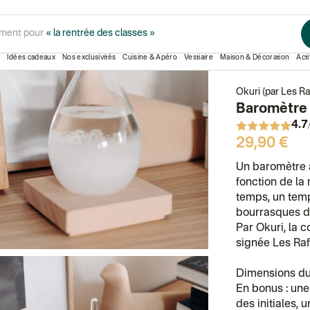
Cocooning
Baromètre à cristaux
ment pour
« la rentrée des classes »
Idées cadeaux
Nos exclusivités
Cuisine & Apéro
Vestiaire
Maison & Décoration
Acti
Okuri (par Les Ra
Baromètre 
4.7
29,90 €
Un baromètre à
fonction de la
temps, un temp
bourrasques d
Par Okuri, la c
signée Les Raf
Dimensions du 
En bonus : une
des initiales, u