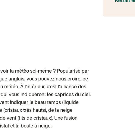
Retrait 
Colissimo suivi
Livraison TNT (e
Point relais Ex
BOUTIQUE : BA
BOUTIQUE : SA
Colissimo suivi 
BOUTIQUE : BA
Point relais St
Colissimo suivi 
Chronopost - Li
Colissimo suivi 
Colissimo suivi 
Test dropshipp
Colissimo suivi
révoir la météo soi-même ? Popularisé par
Colissimo suivi 
Colissimo suivi
ogue anglais, vous pouvez nous croire, ce
Lettre suivie (
météo. À l’intérieur, c’est l’alliance des
Colis suivi (DPD
Colissimo suivi
i qui vous indiqueront les caprices du ciel.
Colissimo suivi 
vent indiquer le beau temps (liquide
Lettre suivie (ex
Lettre suivie (e
e (cristaux très hauts), de la neige
Colissimo suivi
 vent (fils de cristaux). Une fusion
Lettre suivie (e
Colissimo suivi
istal et la boule à neige.
Colissimo suivi
Lettre suivie (e