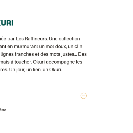
Colissimo suivi 
Lettre suivie (e
Colissimo suivi 
Lettre Suivie (e
KURI
Lettre suivie (e
Colissimo suivi 
DPD colis suivi
gnée par Les Raffineurs. Une collection
DPD colis suivi 
Colis suivi (expé
stant en murmurant un mot doux, un clin
Colissimo perso
s lignes franches et des mots justes… Des
Colis suivi (exp
Colissimo suivi
 mais à toucher. Okuri accompagne les
Colis suivi GLS 
. Un jour, un lien, un Okuri.
Colissimo suivi 
Belgique
Lettre prioritair
Colissimo suivi
Chronopost Bel
Colissimo suivi 
Chronopost - Li
Colissimo suivi 
Chronopost - Li
être.
Colissimo suivi
Colissimo suivi
Colis suivi (DPD
Colissimo suivi