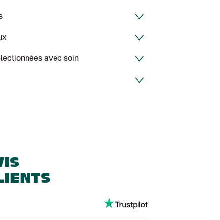
s
ux
électionnées avec soin
VIS
LIENTS