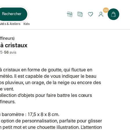
10€
Rechercher
Nos
Le
boutiques
Journal
vités & Ateliers
Kids
ffineurs)
à cristaux
·
/5
56
avis
 cristaux en forme de goutte, qui fluctue en
 météo. Il est capable de vous indiquer le beau
s pluvieux, un orage, de la neige ou encore des
e vent.
ollection d’objets pour faire battre les cœurs
fineurs.
baromètre : 17,5 x 8 x 8 cm.
 option de personnalisation, parfaite pour glisser
n petit mot et une chouette illustration. L’attention