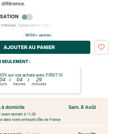
a différence.
SATION
 message
Typographie
Picto
· 18700+ ventes ·
AJOUTER AU PANIER
I SEULEMENT :
10% sur vos achats avec FIRST10
:
:
0
4
0
4
2
9
ours
heures
minutes
n à domicile
Sam. 8 Août
ide
ess
avant demain à
11:30
e
e dans notre entrepôt d'Île-de-France
ous 7 jours
aison sous 4 jours ouvrés