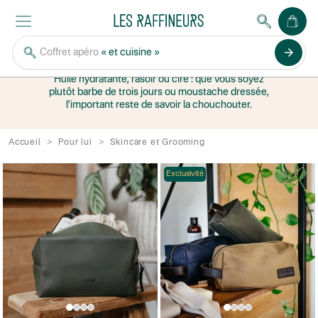
SKINCARE ET
GROOMING
arrow_forward
Coffret apéro
« et cuisine »
Huile hydratante, rasoir ou cire : que vous soyez
plutôt barbe de trois jours ou moustache dressée,
l’important reste de savoir la chouchouter.
Accueil
Pour lui
Skincare et Grooming
Exclusivité