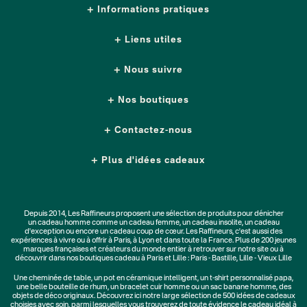
Informations pratiques
Liens utiles
Nous suivre
Nos boutiques
Contactez-nous
Plus d'idées cadeaux
Depuis 2014, Les Raffineurs proposent une sélection de produits pour dénicher
un
cadeau homme
comme un
cadeau femme
, un
cadeau insolite
, un
cadeau
d'exception
ou encore un cadeau coup de cœur. Les Raffineurs, c'est aussi des
expériences à vivre
ou à offrir à Paris, à Lyon et dans toute la France. Plus de
200 jeunes
marques
françaises et créateurs du monde entier à retrouver sur notre site ou à
découvrir dans nos boutiques cadeau à Paris et Lille :
Paris - Bastille
,
Lille - Vieux Lille
Une
cheminée de table
, un
pot en céramique intelligent
, un
t-shirt personnalisé papa
,
une belle bouteille de rhum, un
bracelet cuir homme
ou un
sac banane homme
, des
objets de déco originaux
. Découvrez ici notre large sélection de
500 idées de cadeaux
choisies avec soin, parmi lesquelles vous trouverez de toute évidence le cadeau idéal à