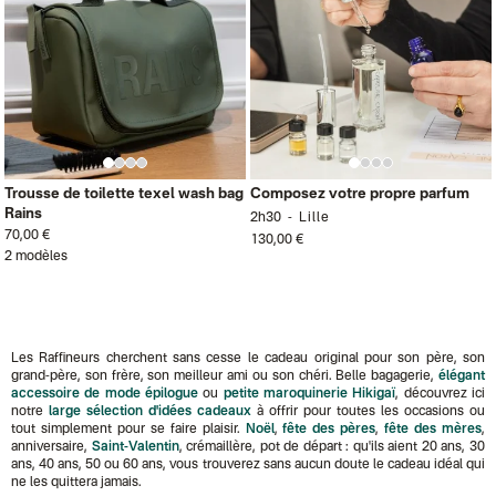
Trousse de toilette texel wash bag
Composez votre propre parfum
Rains
2h30
Lille
70,00 €
130,00 €
2 modèles
Les Raffineurs cherchent sans cesse le cadeau original pour son père, son
grand-père, son frère, son meilleur ami ou son chéri. Belle bagagerie,
élégant
accessoire de mode épilogue
ou
petite maroquinerie Hikigaï
, découvrez ici
notre
large sélection d'idées cadeaux
à offrir pour toutes les occasions ou
tout simplement pour se faire plaisir.
Noël
,
fête des pères
,
fête des mères
,
anniversaire,
Saint-Valentin
, crémaillère, pot de départ : qu'ils aient 20 ans, 30
ans, 40 ans, 50 ou 60 ans, vous trouverez sans aucun doute le cadeau idéal qui
ne les quittera jamais.