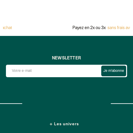
achat
Payez en 2x ou 3x
sans frais avec
NEWSLETTER
Je m'abonne
Les univers