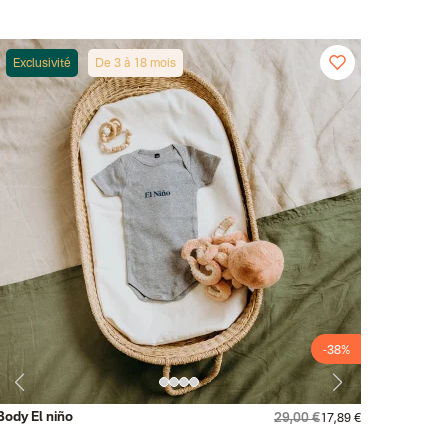
Exclusivité
De 3 à 18 mois
-38%
Body El niño
29,00 €
17,89 €