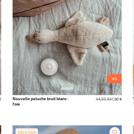
-6%
Nouvelle peluche bruit blanc -
44,95 €
€
41,90 €
l'oie
Dès 6 mois