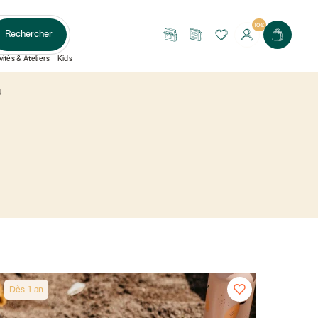
10€
Rechercher
Nos
Le
boutiques
Journal
vités & Ateliers
Kids
u
Dès 1 an