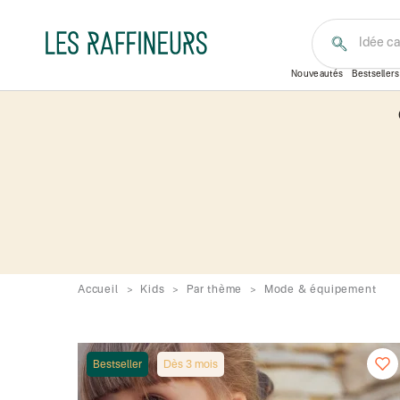
Idée c
Nouveautés
Bestsellers
Accueil
Kids
Par thème
Mode & équipement
Bestseller
Dès 3 mois