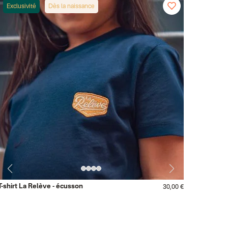
Exclusivité
Dès la naissance
T-shirt La Relève - écusson
30,00 €