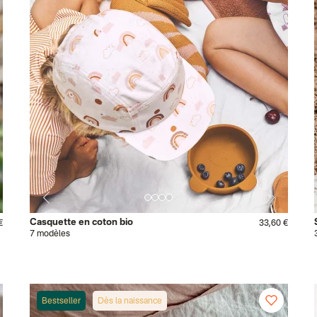
Casquette en coton bio
€
33,60 €
7 modèles
Bestseller
Dès la naissance