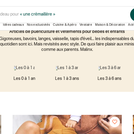
adeau pour
« une crémaillère »
MODE & ÉQUIPEMENT
Idées cadeaux
Nos exclusivités
Cuisine & Apéro
Vestiaire
Maison & Décoration
Acti
Articles de puériculture et vêtements pour bébés et enfants
Gigoteuses, bavoirs, langes, vaisselle, tapis d'éveil... les indispensables d
quotidien sont ici. Mais revisités avec style. De quoi faire plaisir aux minis
comme aux parents. Malinx.
Les 0 à 1 an
Les 1 à 3 ans
Les 3 à 6 ans