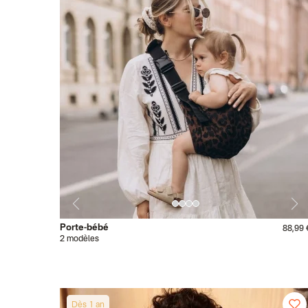
Porte-bébé
88,99 
2 modèles
Dès 1 an