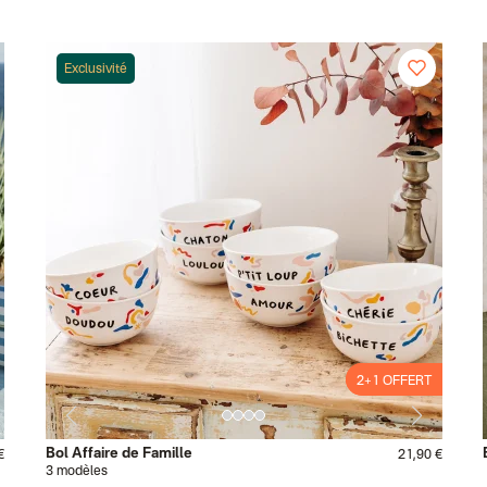
Exclusivité
2+1 OFFERT
2+1 OFFERT
Bol Affaire de Famille
€
21,90 €
3 modèles