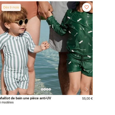
Dès 9 mois
Maillot de bain une pièce anti-UV
55,00 €
5 modèles