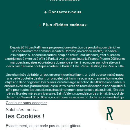
Contactez-nous
Plus d'idées cadeaux
Depuis 2014, Les Raffineurs proposent une sélection de produits pour dénicher
un
cadeau homme
comme un
cadeau femme
, un
cadeau insolite
, un
cadeau
d'exception
ou encore un cadeau coup de cœur. Les Raffineurs, c'est aussi des
expériences à vivre
ou à offrir à Paris, à Lyon et dans toute la France. Plus de
200 jeunes
marques
françaises et créateurs du monde entier à retrouver sur notre site ou à
découvrir dans nos boutiques cadeau à Paris et Lille :
Paris - Bastille
,
Lille - Vieux Lille
Une
cheminée de table
, un
pot en céramique intelligent
, un
t-shirt personnalisé papa
,
une belle bouteille de rhum, un
bracelet cuir homme
ou un
sac banane homme
, des
objets de déco originaux
. Découvrez ici notre large sélection de
500 idées de cadeaux
choisies avec soin, parmi lesquelles vous trouverez de toute évidence le cadeau idéal à
offrir pour toutes les occasions ou tout simplement pour se faire plaisir.
Noël
,
fête des
pères
,
fête des mères
,
anniversaire
,
Saint-Valentin
,
pendaison de crémaillère
, pot de
départ : qu'ils aient 30 ou 60 ans, vous trouverez sans aucun doute le cadeau idéal qui
ne les quittera jamais.
Cadeaux Saint-Valentin
|
Cadeaux Fête des Grands-Mères
|
Cadeaux Fête des Mères
|
Cadeaux Fête des Pères
|
Cadeaux Fête des Grands-Pères
|
Cadeaux Secret Santa
|
Cadeaux de Noël