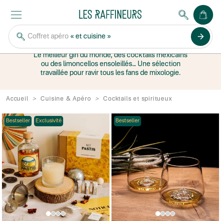
COCKTAILS ET
SPIRITUEUX
arrow_forward
Coffret apéro
« et cuisine »
Le meilleur gin du monde, des cocktails mexicains
ou des limoncellos ensoleillés… Une sélection
travaillée pour ravir tous les fans de mixologie.
Accueil
Cuisine & Apéro
Cocktails et spiritueux
Bestseller
Exclusivité
Bestseller