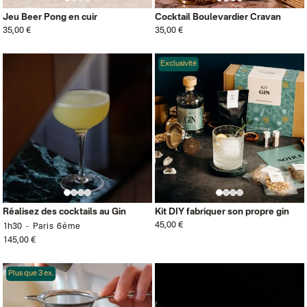
Jeu Beer Pong en cuir
Cocktail Boulevardier Cravan
35,00 €
35,00 €
Exclusivité
Réalisez des cocktails au Gin
Kit DIY fabriquer son propre gin
45,00 €
1h30
Paris 6ème
145,00 €
Plus que 3 ex.