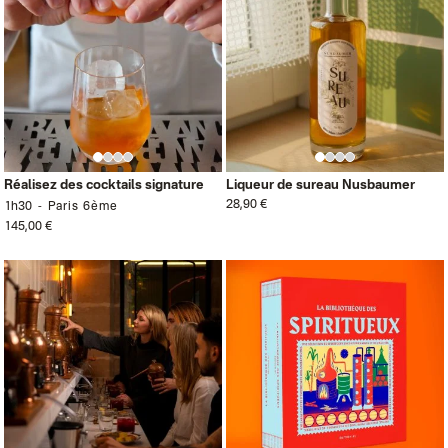
Réalisez des cocktails signature
Liqueur de sureau Nusbaumer
28,90 €
1h30
Paris 6ème
145,00 €