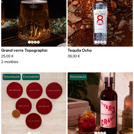
Grand verre Topographic
Tequila Ocho
25,00 €
39,00 €
2 modèles
Nouveauté
Exclusivité
Nouveauté