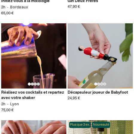
Initiez-vous à la mixologie
Gin Deux Frères
47,90 €
2h
Bordeaux
65,00 €
Réalisez vos cocktails et repartez
Décapsuleur joueur de Babyfoot
avec votre shaker
24,95 €
2h
Lyon
75,00 €
Plus que 3 ex.
Nouveauté