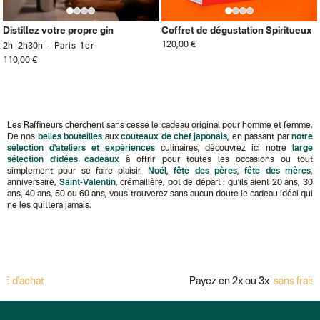
Distillez votre propre gin
Coffret de dégustation Spiritueux
120,00 €
2h -2h30h
Paris 1er
110,00 €
Les Raffineurs cherchent sans cesse le cadeau original pour homme et femme.
De nos
belles bouteilles
aux
couteaux de chef japonais
, en passant par
notre
sélection d'ateliers et expériences
culinaires, découvrez ici notre
large
sélection d'idées cadeaux
à offrir pour toutes les occasions ou tout
simplement pour se faire plaisir.
Noël
,
fête des pères
,
fête des mères
,
anniversaire,
Saint-Valentin
, crémaillère, pot de départ : qu'ils aient 20 ans, 30
ans, 40 ans, 50 ou 60 ans, vous trouverez sans aucun doute le cadeau idéal qui
ne les quittera jamais.
chat
Payez en 2x ou 3x
sans frais avec 