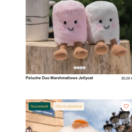
Peluche Duo Marshmallows Jellycat
30,00 
Nouveauté
Dès la naissance