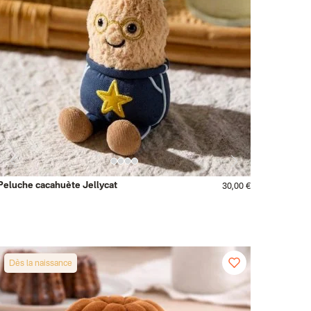
Peluche cacahuète Jellycat
30,00 €
Dès la naissance