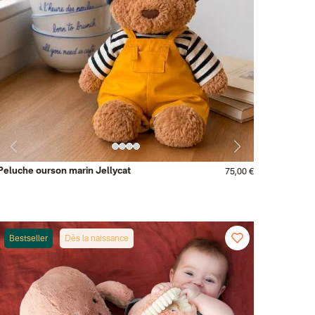
Peluche ourson marin Jellycat
75,00 €
Bestseller
Dès la naissance