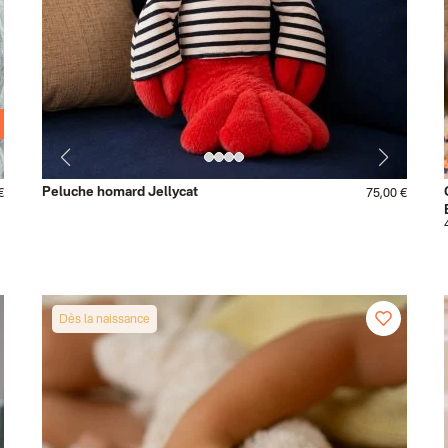
Peluche homard Jellycat
€
75,00 €
Dès la naissance