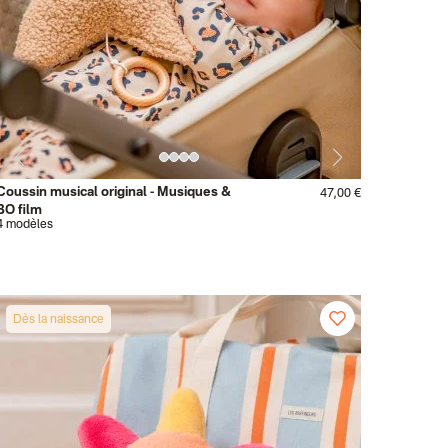
Coussin musical original - Musiques &
47,00 €
BO film
4 modèles
Dès la naissance