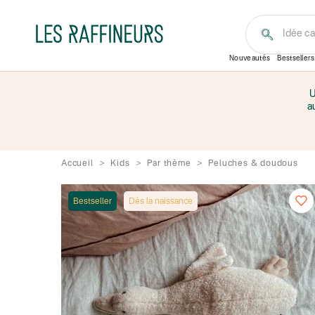
Idée c
Nouveautés
Bestsellers
U
a
Accueil
Kids
Par thème
Peluches & doudous
Bestseller
Dès la naissance