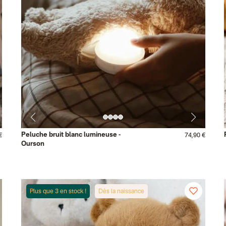
Peluche bruit blanc lumineuse -
€
74,90 €
Ourson
Plus que 3 en stock !
Dès la naissance