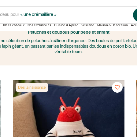
adeau pour
« une crémaillère »
PELUCHES & DOUDOUS
Idées cadeaux
Nos exclusivités
Cuisine & Apéro
Vestiaire
Maison & Décoration
Acti
Peluches et doudous pour bébé et enfant
ne sélection de peluches à câliner d'urgence. Des boules de poil farfelu
u lapin géant, en passant par les indispensables doudous en coton bio. U
véritable team.
Dès la naissance