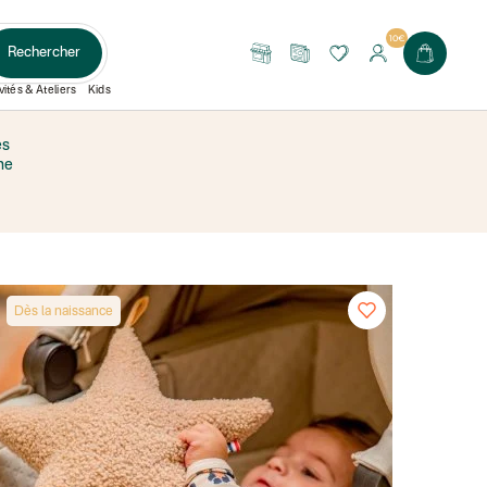
10€
Rechercher
Nos
Le
boutiques
Journal
vités & Ateliers
Kids
es
ne
Dès la naissance