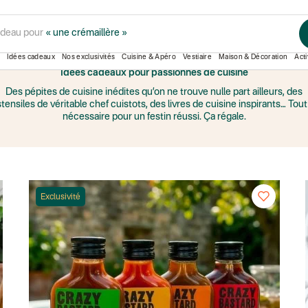
adeau pour
« une crémaillère »
AUX FOURNEAUX
Idées cadeaux
Nos exclusivités
Cuisine & Apéro
Vestiaire
Maison & Décoration
Acti
Idées cadeaux pour passionnés de cuisine
Des pépites de cuisine inédites qu’on ne trouve nulle part ailleurs, des
tensiles de véritable chef cuistots, des livres de cuisine inspirants… Tout
nécessaire pour un festin réussi. Ça régale.
Exclusivité