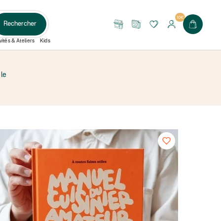
10€
Rechercher
Nos
Le
boutiques
Journal
vités & Ateliers
Kids
 le