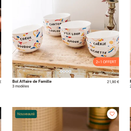
2+1 OFFERT
2+1 OFFERT
Bol Affaire de Famille
€
21,90 €
3 modèles
Nouveauté