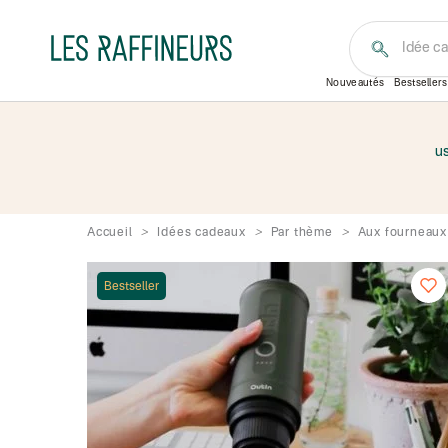
Idée c
Nouveautés
Bestsellers
us
Accueil
Idées cadeaux
Par thème
Aux fourneaux
Bestseller