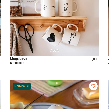
Mugs Love
€
15,00 €
5 modèles
Nouveauté