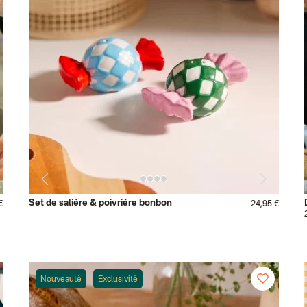
Set de salière & poivrière bonbon
€
24,95 €
Nouveauté
Exclusivité