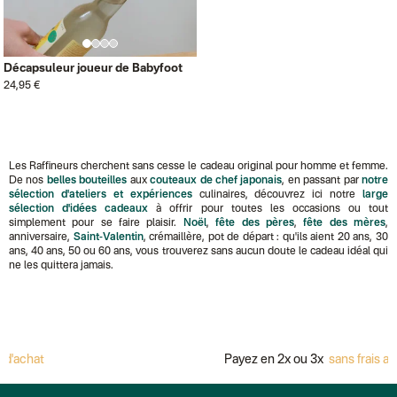
Décapsuleur joueur de Babyfoot
24,95 €
Les Raffineurs cherchent sans cesse le cadeau original pour homme et femme.
De nos
belles bouteilles
aux
couteaux de chef japonais
, en passant par
notre
sélection d'ateliers et expériences
culinaires, découvrez ici notre
large
sélection d'idées cadeaux
à offrir pour toutes les occasions ou tout
simplement pour se faire plaisir.
Noël
,
fête des pères
,
fête des mères
,
anniversaire,
Saint-Valentin
, crémaillère, pot de départ : qu'ils aient 20 ans, 30
ans, 40 ans, 50 ou 60 ans, vous trouverez sans aucun doute le cadeau idéal qui
ne les quittera jamais.
at
Payez en 2x ou 3x
sans frais avec Al