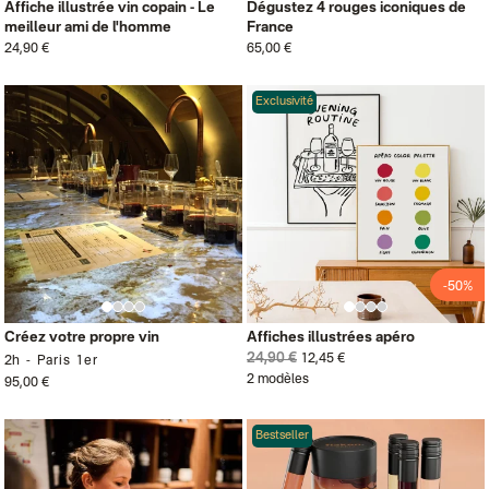
Affiche illustrée vin copain - Le
Dégustez 4 rouges iconiques de
meilleur ami de l'homme
France
24,90 €
65,00 €
Exclusivité
-50%
Créez votre propre vin
Affiches illustrées apéro
24,90 €
12,45 €
2h
Paris 1er
2 modèles
95,00 €
Bestseller