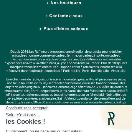
Nos boutiques
Contactez-nous
Plus d'idées cadeaux
Depuis 2014, Les Raffineurs proposent une sélection de produits pour dénicher
un
cadeau homme
comme un
cadeau femme
, un
cadeau insolite
, un
cadeau
d'exception
ou encore un cadeau coup de cœur. Les Raffineurs, c'est aussi des
expériences à vivre
ou à offrir à Paris, à Lyon et dans toute la France. Plus de
200 jeunes
marques
françaises et créateurs du monde entier à retrouver sur notre site ou à
découvrir dans nos boutiques cadeau à Paris et Lille :
Paris - Bastille
,
Lille - Vieux Lille
Une
cheminée de table
, un
pot en céramique intelligent
, un
t-shirt personnalisé papa
,
une belle bouteille de rhum, un
bracelet cuir homme
ou un
sac banane homme
, des
objets de déco originaux
. Découvrez ici notre large sélection de
500 idées de cadeaux
choisies avec soin, parmi lesquelles vous trouverez de toute évidence le cadeau idéal à
offrir pour toutes les occasions ou tout simplement pour se faire plaisir.
Noël
,
fête des
pères
,
fête des mères
,
anniversaire
,
Saint-Valentin
,
pendaison de crémaillère
, pot de
départ : qu'ils aient 30 ou 60 ans, vous trouverez sans aucun doute le cadeau idéal qui
ne les quittera jamais.
Cadeaux Saint-Valentin
|
Cadeaux Fête des Grands-Mères
|
Cadeaux Fête des Mères
|
Cadeaux Fête des Pères
|
Cadeaux Fête des Grands-Pères
|
Cadeaux Secret Santa
|
Cadeaux de Noël