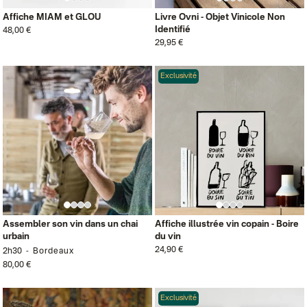
Affiche MIAM et GLOU
Livre Ovni - Objet Vinicole Non
Identifié
48,00 €
29,95 €
Exclusivité
Assembler son vin dans un chai
Affiche illustrée vin copain - Boire
urbain
du vin
24,90 €
2h30
Bordeaux
80,00 €
Exclusivité