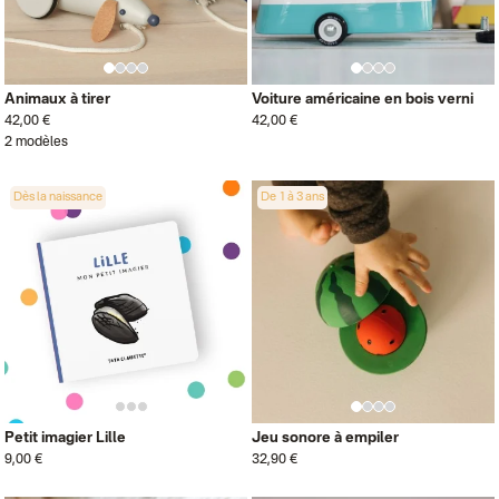
Animaux à tirer
Voiture américaine en bois verni
42,00 €
42,00 €
2 modèles
Dès la naissance
De 1 à 3 ans
Petit imagier Lille
Jeu sonore à empiler
9,00 €
32,90 €