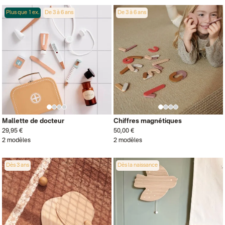
Plus que 1 ex.
De 3 à 6 ans
De 3 à 6 ans
Mallette de docteur
Chiffres magnétiques
29,95 €
50,00 €
2 modèles
2 modèles
Dès 3 ans
Dès la naissance