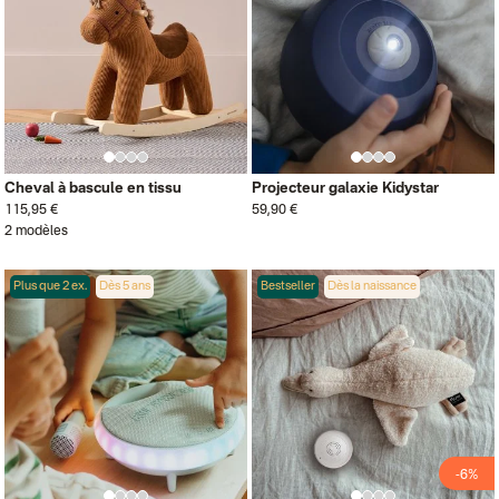
Cheval à bascule en tissu
Projecteur galaxie Kidystar
115,95 €
59,90 €
2 modèles
Plus que 2 ex.
Dès 5 ans
Bestseller
Dès la naissance
-6%