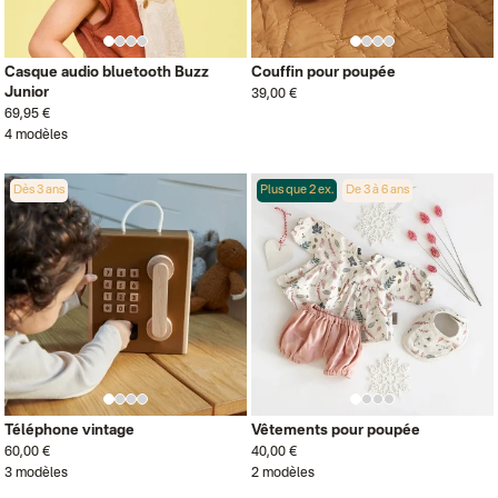
Casque audio bluetooth Buzz
Couffin pour poupée
Junior
39,00 €
69,95 €
4 modèles
Dès 3 ans
Plus que 2 ex.
De 3 à 6 ans
Téléphone vintage
Vêtements pour poupée
60,00 €
40,00 €
3 modèles
2 modèles