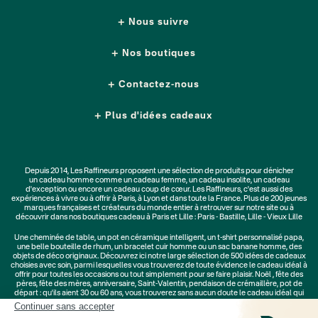
Nous suivre
Nos boutiques
Contactez-nous
Plus d'idées cadeaux
Depuis 2014, Les Raffineurs proposent une sélection de produits pour dénicher
un
cadeau homme
comme un
cadeau femme
, un
cadeau insolite
, un
cadeau
d'exception
ou encore un cadeau coup de cœur. Les Raffineurs, c'est aussi des
expériences à vivre
ou à offrir à Paris, à Lyon et dans toute la France. Plus de
200 jeunes
marques
françaises et créateurs du monde entier à retrouver sur notre site ou à
découvrir dans nos boutiques cadeau à Paris et Lille :
Paris - Bastille
,
Lille - Vieux Lille
Une
cheminée de table
, un
pot en céramique intelligent
, un
t-shirt personnalisé papa
,
une belle bouteille de rhum, un
bracelet cuir homme
ou un
sac banane homme
, des
objets de déco originaux
. Découvrez ici notre large sélection de
500 idées de cadeaux
choisies avec soin, parmi lesquelles vous trouverez de toute évidence le cadeau idéal à
offrir pour toutes les occasions ou tout simplement pour se faire plaisir.
Noël
,
fête des
pères
,
fête des mères
,
anniversaire
,
Saint-Valentin
,
pendaison de crémaillère
, pot de
départ : qu'ils aient 30 ou 60 ans, vous trouverez sans aucun doute le cadeau idéal qui
ne les quittera jamais.