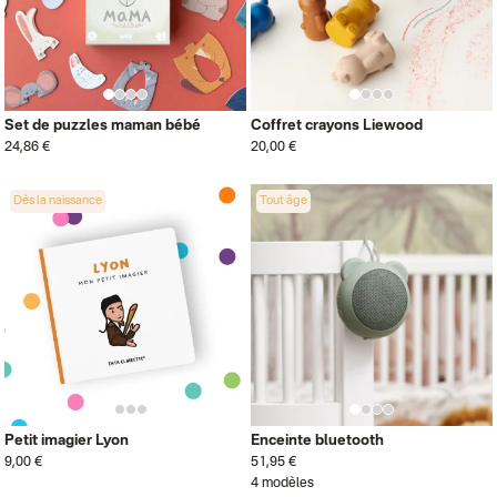
Set de puzzles maman bébé
Coffret crayons Liewood
24,86 €
20,00 €
Dès la naissance
Tout âge
Petit imagier Lyon
Enceinte bluetooth
9,00 €
51,95 €
4 modèles