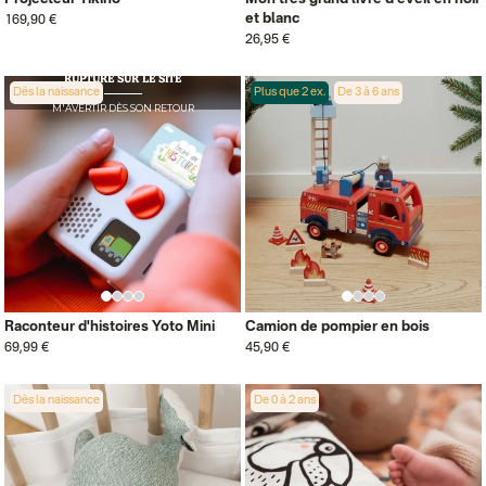
et blanc
169,90 €
26,95 €
RUPTURE SUR LE SITE
Dès la naissance
Plus que 2 ex.
De 3 à 6 ans
M'AVERTIR DÈS SON RETOUR
Raconteur d'histoires Yoto Mini
Camion de pompier en bois
69,99 €
45,90 €
Dès la naissance
De 0 à 2 ans