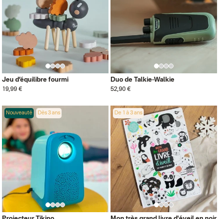
Jeu d’équilibre fourmi
Duo de Talkie-Walkie
19,99 €
52,90 €
Nouveauté
Dès 3 ans
De 1 à 3 ans
Projecteur Tikino
Mon très grand livre d'éveil en noir