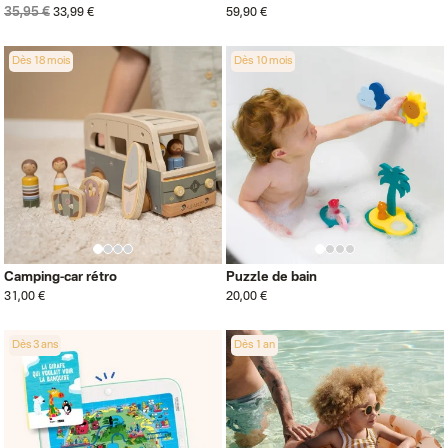
35,95 €
33,99 €
59,90 €
Dès 18 mois
Dès 10 mois
Camping-car rétro
Puzzle de bain
31,00 €
20,00 €
Dès 3 ans
Dès 1 an