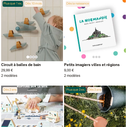
Plus que 1 ex.
Dès 10 mois
Dès la naissance
Circuit à balles de bain
Petits imagiers villes et régions
29,99 €
9,00 €
2 modèles
2 modèles
RUPTURE SUR LE SITE
Dès 2 ans
Plus que 3 ex.
Dès 3 ans
M'AVERTIR DÈS SON RETOUR