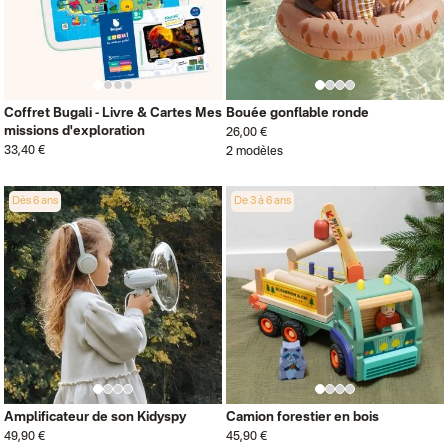
Coffret Bugali - Livre & Cartes Mes
Bouée gonflable ronde
missions d'exploration
26,00 €
33,40 €
2 modèles
Dès 6 ans
De 3 à 6 ans
Amplificateur de son Kidyspy
Camion forestier en bois
49,90 €
45,90 €