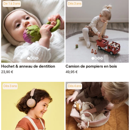
De 1 à 3 ans
Dès 3 ans
Hochet & anneau de dentition
Camion de pompiers en bois
23,90 €
49,95 €
Dès 3 ans
Dès 4 ans