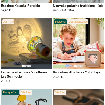
Enceinte Karaoké Portable
Nouvelle peluche bruit blanc - l'oie
44,95 €
59,90 €
41,90 €
Dès 4 ans
Bestseller
Dès la naissance
Lanterne à histoires & veilleuse
Raconteur d'histoires Yoto Player
Les Schmouks
99,99 €
29,00 €
Plus que 2 ex.
Dès 2 ans
Dès 3 ans