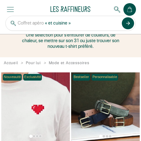
MODE ET
ACCESSOIRES
arrow_forward
Coffret apéro
« et cuisine »
Une sélection pour s’entourer de couleurs, de
chaleur, se mettre sur son 31 ou juste trouver son
nouveau t-shirt préféré.
Accueil
Pour lui
Mode et Accessoires
Nouveauté
Exclusivité
Bestseller
Personnalisable