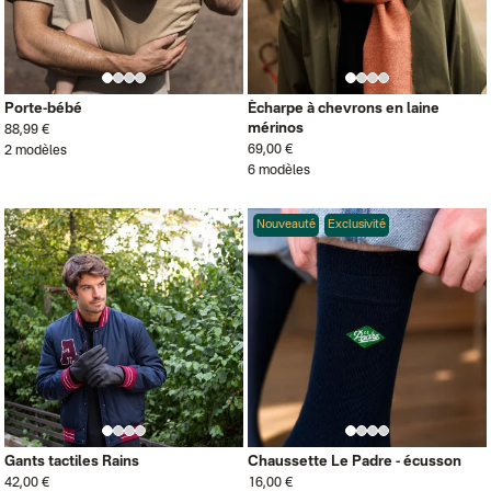
Porte-bébé
Écharpe à chevrons en laine
mérinos
88,99 €
69,00 €
2 modèles
6 modèles
Nouveauté
Exclusivité
Gants tactiles Rains
Chaussette Le Padre - écusson
42,00 €
16,00 €