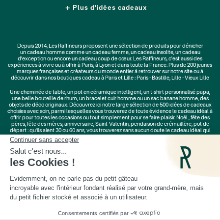
Plus d'idées cadeaux
Depuis 2014, Les Raffineurs proposent une sélection de produits pour dénicher
un
cadeau homme
comme un
cadeau femme
, un
cadeau insolite
, un
cadeau
d'exception
ou encore un cadeau coup de cœur. Les Raffineurs, c'est aussi des
expériences à vivre
ou à offrir à Paris, à Lyon et dans toute la France. Plus de
200 jeunes
marques
françaises et créateurs du monde entier à retrouver sur notre site ou à
découvrir dans nos boutiques cadeau à Paris et Lille :
Paris - Bastille
,
Lille - Vieux Lille
Une
cheminée de table
, un
pot en céramique intelligent
, un
t-shirt personnalisé papa
,
une belle bouteille de rhum, un
bracelet cuir homme
ou un
sac banane homme
, des
objets de déco originaux
. Découvrez ici notre large sélection de
500 idées de cadeaux
choisies avec soin, parmi lesquelles vous trouverez de toute évidence le cadeau idéal à
offrir pour toutes les occasions ou tout simplement pour se faire plaisir.
Noël
,
fête des
pères
,
fête des mères
,
anniversaire
,
Saint-Valentin
,
pendaison de crémaillère
, pot de
départ : qu'ils aient 30 ou 60 ans, vous trouverez sans aucun doute le cadeau idéal qui
ne les quittera jamais.
Cadeaux Saint-Valentin
|
Cadeaux Fête des Grands-Mères
|
Cadeaux Fête des Mères
|
Cadeaux Fête des Pères
|
Cadeaux Fête des Grands-Pères
|
Cadeaux Secret Santa
|
Cadeaux de Noël
© Les Raffineurs 2014-2026 |
Mentions légales
-
Cookies
-
Politique de confidentialité