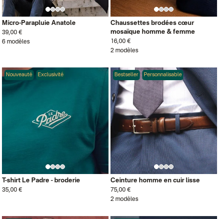
Micro-Parapluie Anatole
Chaussettes brodées cœur
mosaïque homme & femme
39,00 €
16,00 €
6 modèles
2 modèles
Nouveauté
Exclusivité
Bestseller
Personnalisable
T-shirt Le Padre - broderie
Ceinture homme en cuir lisse
35,00 €
75,00 €
2 modèles