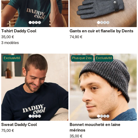
T-shirt Daddy Cool
Gants en cuir et flanelle by Dents
35,00 €
74,90 €
3 modèles
Exclusivité
Plus que 2 ex.
Exclusivité
Sweat Daddy Cool
Bonnet moucheté en laine
mérinos
75,00 €
35,00 €