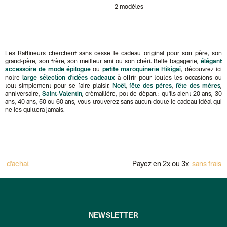
2 modèles
Les Raffineurs cherchent sans cesse le cadeau original pour son père, son
grand-père, son frère, son meilleur ami ou son chéri. Belle bagagerie,
élégant
accessoire de mode épilogue
ou
petite maroquinerie Hikigaï
, découvrez ici
notre
large sélection d'idées cadeaux
à offrir pour toutes les occasions ou
tout simplement pour se faire plaisir.
Noël
,
fête des pères
,
fête des mères
,
anniversaire,
Saint-Valentin
, crémaillère, pot de départ : qu'ils aient 20 ans, 30
ans, 40 ans, 50 ou 60 ans, vous trouverez sans aucun doute le cadeau idéal qui
ne les quittera jamais.
Payez en 2x ou 3x
sans frais avec Alma
NEWSLETTER