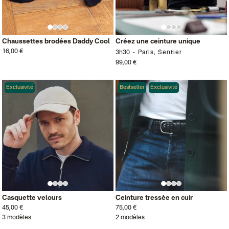
Chaussettes brodées Daddy Cool
Créez une ceinture unique
16,00 €
3h30
Paris, Sentier
99,00 €
Exclusivité
Bestseller
Exclusivité
Casquette velours
Ceinture tressée en cuir
45,00 €
75,00 €
3 modèles
2 modèles