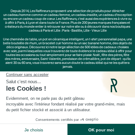
Depuis 2014, Les Raffineurs proposent une sélection de produits pour dénicher
un
cadeau homme
comme un
cadeau femme
, un
cadeau insolite
, un
cadeau d'exception
ou encore un cadeau coup de cœur. Les Raffineurs, c'est aussi des
expériences à vivre
ou
à offrir à Paris, à Lyon et dans toute la France. Plus de
200 jeunes marques
françaises et
créateurs du monde entier à retrouver sur notre site ou à découvrir dans nos boutiques
cadeau à Paris et Lille :
Paris - Bastille
,
Lille - Vieux Lille
Une
cheminée de table
, un
pot en céramique intelligent
, un
t-shirt personnalisé papa
, une
belle bouteille de rhum, un
bracelet cuir homme
ou un
sac banane homme
, des
objets de
déco originaux
. Découvrez ici notre large sélection de
500 idées de cadeaux
choisies
avec soin, parmi lesquelles vous trouverez de toute évidence le cadeau idéal à offrir pour
toutes les occasions ou tout simplement pour se faire plaisir.
Noël
,
fête des pères
,
fête
des mères
,
anniversaire
,
Saint-Valentin
,
pendaison de crémaillère
, pot de départ : qu'ils
aient 30 ou 60 ans, vous trouverez sans aucun doute le cadeau idéal qui ne les quittera
jamais.
Cadeaux Saint-Valentin
|
Cadeaux Fête des Grands-Mères
|
Cadeaux Fête des Mères
|
Cadeaux Fête des Pères
|
Cadeaux Fête des Grands-Pères
|
Cadeaux Secret Santa
|
Cadeaux de Noël
© Les Raffineurs 2014-2026 |
Mentions légales
-
Cookies
-
Politique de confidentialité