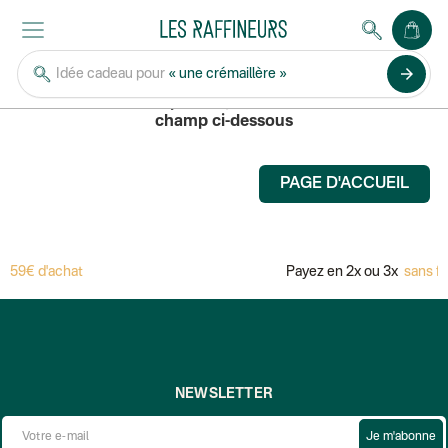
ATELIER HAUT PERCHÉ
arrow_forward
Idée cadeau pour
« une crémaillère »
Pour rechercher un produit, saisissez son nom dans le
champ ci-dessous
PAGE D'ACCUEIL
 59€ d'achat
Payez en 2x ou 3x
sans fr
NEWSLETTER
Je m'abonne