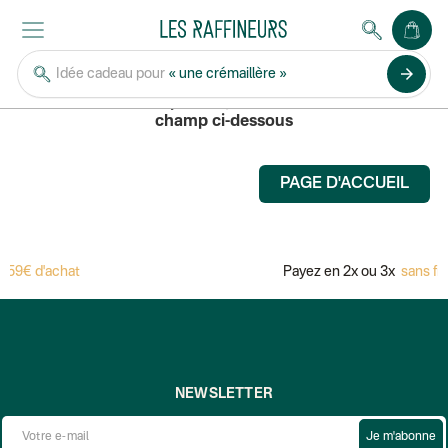
GEAR INFUSION
arrow_forward
Idée cadeau pour
« une crémaillère »
Pour rechercher un produit, saisissez son nom dans le
champ ci-dessous
PAGE D'ACCUEIL
 59€ d'achat
Payez en 2x ou 3x
sans fra
NEWSLETTER
Je m'abonne