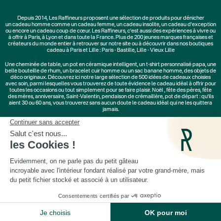
Depuis 2014, Les Raffineurs proposent une sélection de produits pour dénicher
un
cadeau homme
comme un
cadeau femme
, un
cadeau insolite
, un
cadeau d'exception
ou encore un cadeau coup de cœur. Les Raffineurs, c'est aussi des
expériences à vivre
ou
à offrir à Paris, à Lyon et dans toute la France. Plus de
200 jeunes marques
françaises et
créateurs du monde entier à retrouver sur notre site ou à découvrir dans nos boutiques
cadeau à Paris et Lille :
Paris - Bastille
,
Lille - Vieux Lille
Une
cheminée de table
, un
pot en céramique intelligent
, un
t-shirt personnalisé papa
, une
belle bouteille de rhum, un
bracelet cuir homme
ou un
sac banane homme
, des
objets de
déco originaux
. Découvrez ici notre large sélection de
500 idées de cadeaux
choisies
avec soin, parmi lesquelles vous trouverez de toute évidence le cadeau idéal à offrir pour
toutes les occasions ou tout simplement pour se faire plaisir.
Noël
,
fête des pères
,
fête
des mères
,
anniversaire
,
Saint-Valentin
,
pendaison de crémaillère
, pot de départ : qu'ils
aient 30 ou 60 ans, vous trouverez sans aucun doute le cadeau idéal qui ne les quittera
jamais.
Cadeaux Saint-Valentin
|
Cadeaux Fête des Grands-Mères
|
Cadeaux Fête des Mères
|
Cadeaux Fête des Pères
|
Cadeaux Fête des Grands-Pères
|
Cadeaux Secret Santa
|
Cadeaux de Noël
© Les Raffineurs 2014-2026 |
Mentions légales
-
Cookies
-
Politique de confidentialité