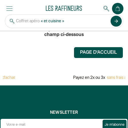
MERCI ALFRED
arrow_forward
Coffret apéro
« et cuisine »
Pour rechercher un produit, saisissez son nom dans le
champ ci-dessous
PAGE D'ACCUEIL
 d'achat
Payez en 2x ou 3x
sans frais a
NEWSLETTER
Je m'abonne