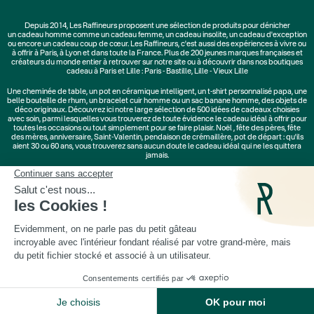
Depuis 2014, Les Raffineurs proposent une sélection de produits pour dénicher
un
cadeau homme
comme un
cadeau femme
, un
cadeau insolite
, un
cadeau d'exception
ou encore un cadeau coup de cœur. Les Raffineurs, c'est aussi des
expériences à vivre
ou
à offrir à Paris, à Lyon et dans toute la France. Plus de
200 jeunes marques
françaises et
créateurs du monde entier à retrouver sur notre site ou à découvrir dans nos boutiques
cadeau à Paris et Lille :
Paris - Bastille
,
Lille - Vieux Lille
Une
cheminée de table
, un
pot en céramique intelligent
, un
t-shirt personnalisé papa
, une
belle bouteille de rhum, un
bracelet cuir homme
ou un
sac banane homme
, des
objets de
déco originaux
. Découvrez ici notre large sélection de
500 idées de cadeaux
choisies
avec soin, parmi lesquelles vous trouverez de toute évidence le cadeau idéal à offrir pour
toutes les occasions ou tout simplement pour se faire plaisir.
Noël
,
fête des pères
,
fête
des mères
,
anniversaire
,
Saint-Valentin
,
pendaison de crémaillère
, pot de départ : qu'ils
aient 30 ou 60 ans, vous trouverez sans aucun doute le cadeau idéal qui ne les quittera
jamais.
Cadeaux Saint-Valentin
|
Cadeaux Fête des Grands-Mères
|
Cadeaux Fête des Mères
|
Cadeaux Fête des Pères
|
Cadeaux Fête des Grands-Pères
|
Cadeaux Secret Santa
|
Cadeaux de Noël
© Les Raffineurs 2014-2026 |
Mentions légales
-
Cookies
-
Politique de confidentialité