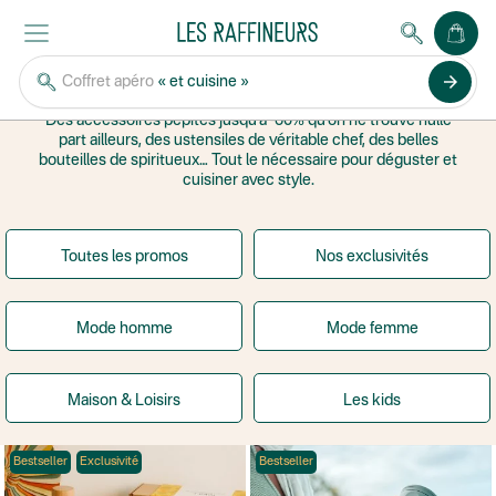
CUISINE & APÉRO
arrow_forward
Coffret apéro
« et cuisine »
Soldes d'été cuisine et apéro jusqu'à -60%
Des accessoires pépites jusqu'à -60% qu’on ne trouve nulle
part ailleurs, des ustensiles de véritable chef, des belles
bouteilles de spiritueux… Tout le nécessaire pour déguster et
cuisiner avec style.
Toutes les promos
Nos exclusivités
Mode homme
Mode femme
Maison & Loisirs
Les kids
Bestseller
Exclusivité
Bestseller