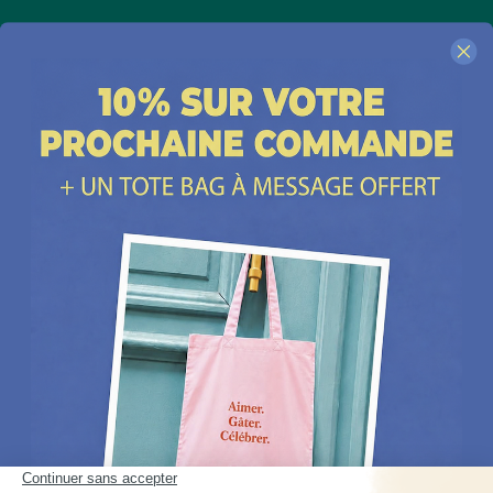
Nous suivre
Nos boutiques
Contactez-nous
Plus d'idées cadeaux
Depuis 2014, Les Raffineurs proposent une sélection de produits pour dénicher
un
cadeau homme
comme un
cadeau femme
, un
cadeau insolite
, un
cadeau
d'exception
ou encore un cadeau coup de cœur. Les Raffineurs, c'est aussi des
expériences à vivre
ou à offrir à Paris, à Lyon et dans toute la France. Plus de
200 jeunes
marques
françaises et créateurs du monde entier à retrouver sur notre site ou à
découvrir dans nos boutiques cadeau à Paris et Lille :
Paris - Bastille
,
Lille - Vieux Lille
Une
cheminée de table
, un
pot en céramique intelligent
, un
t-shirt personnalisé papa
,
une belle bouteille de rhum, un
bracelet cuir homme
ou un
sac banane homme
, des
objets de déco originaux
. Découvrez ici notre large sélection de
500 idées de cadeaux
choisies avec soin, parmi lesquelles vous trouverez de toute évidence le cadeau idéal à
offrir pour toutes les occasions ou tout simplement pour se faire plaisir.
Noël
,
fête des
pères
,
fête des mères
,
anniversaire
,
Saint-Valentin
,
pendaison de crémaillère
, pot de
départ : qu'ils aient 30 ou 60 ans, vous trouverez sans aucun doute le cadeau idéal qui
ne les quittera jamais.