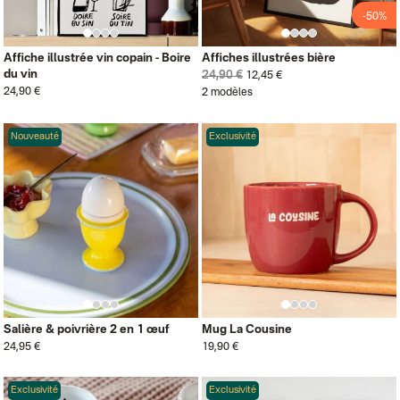
-50%
Affiche illustrée vin copain - Boire
Affiches illustrées bière
du vin
24,90 €
12,45 €
24,90 €
2 modèles
Nouveauté
Exclusivité
Salière & poivrière 2 en 1 œuf
Mug La Cousine
24,95 €
19,90 €
Exclusivité
Exclusivité