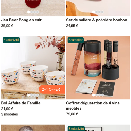
Jeu Beer Pong en cuir
Set de salière & poivrière bonbon
35,00 €
24,95 €
Exclusivité
Bestseller
2+1 OFFERT
2+1 OFFERT
Bol Affaire de Famille
Coffret dégustation de 4 vins
insolites
21,90 €
79,00 €
3 modèles
Exclusivité