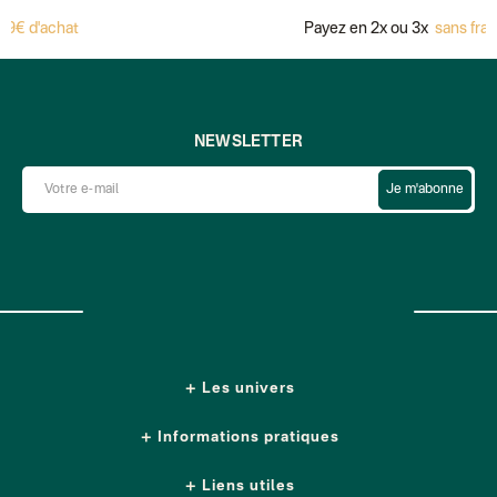
achat
Payez en 2x ou 3x
sans frais avec
NEWSLETTER
Je m'abonne
Les univers
Informations pratiques
Liens utiles