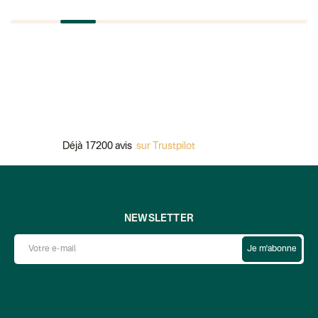
Déjà 17200 avis
sur Trustpilot
Pai
NEWSLETTER
Je m'abonne