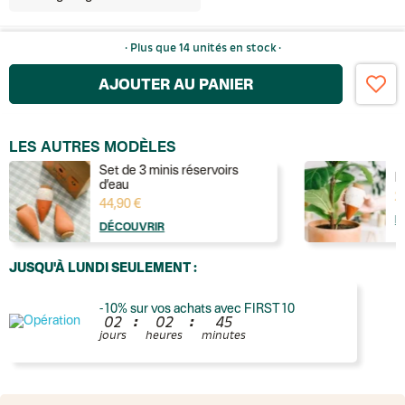
· Plus que 14 unités en stock ·
AJOUTER AU PANIER
LES AUTRES MODÈLES
Set de 3 minis réservoirs
R
d’eau
2
44,90 €
D
DÉCOUVRIR
JUSQU'À LUNDI SEULEMENT :
-10% sur vos achats avec FIRST10
:
:
0
2
0
2
4
5
jours
heures
minutes
France