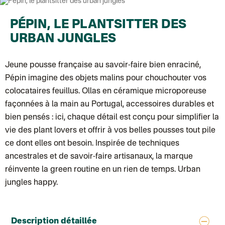
Colissimo suivi (expédition Toi-même)
Lettre suivie (expédition Atelier Aismée)
Colissimo suivi (expédition April Eleven)
PÉPIN, LE PLANTSITTER DES
Suisse
URBAN JUNGLES
Lettre prioritaire
Chronopost International
Chronopost - Livraison express à domicile
: Colis livré en 1 à 3 jo
Jeune pousse française au savoir-faire bien enraciné,
Colissimo suivi (expédition Toi-même)
DPD colis suivi (expédition Bounce)
Pépin
imagine des objets malins pour chouchouter vos
colocataires feuillus. Ollas en céramique microporeuse
façonnées à la main au Portugal, accessoires durables et
bien pensés : ici, chaque détail est conçu pour simplifier la
vie des plant lovers et offrir à vos belles pousses tout pile
ce dont elles ont besoin. Inspirée de techniques
ancestrales et de savoir-faire artisanaux, la marque
réinvente la green routine en un rien de temps. Urban
jungles happy.
Description détaillée