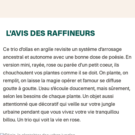
Chronopost - Livraison express à domicile
: Colis livré en 1 à 3 jo
Colissimo suivi (expédition partenaire)
Chronopost - Livraison Europe en relais Pickup
: Colis livré en 2 à 
Colissimo suivi (expédition Soundivine)
Colissimo suivi (expédition Cheer Moda)
Colis suivi (DPD)
Colissimo suivi (expédition June & Jane)
L'AVIS DES RAFFINEURS
Colissimo suivi (expédition Toi-même)
Lettre suivie (expédition par Noémie, la créatrice)
Colissimo suivi (expédition Zebrabook)
Ce trio d’ollas en argile revisite un système d’arrosage
Colissimo suivi (expédition Minoe)
Lettre suivie (expédition April Eleven)
ancestral et autonome avec une bonne dose de poésie. En
Lettre suivie (expédition Les mots doux)
version mini, rayée, rose ou parée d'un petit coeur, ils
Colissimo suivi (expédition Papier Curieux)
Lettre suivie (expédition Atelier Aismée)
chouchoutent vos plantes comme il se doit. On plante, on
DPD colis suivi (expédition Bounce)
remplit, on laisse la magie opérer et l'amour se diffuse
DPD colis suivi (expédition La Boîte Concept)
Colis suivi (expédition Loia)
goutte à goutte. L’eau s'écoule doucement, mais sûrement,
Colissimo personnalisé
selon les besoins de chaque plante. Un objet aussi
Colissimo suivi (expédition Connoisseur)
Colis suivi GLS (expédition Tikino)
attentionné que décoratif qui veille sur votre jungle
Colissimo suivi (expédition April Eleven)
urbaine pendant que vous vivez votre vie tranquillou
Luxembourg
Lettre prioritaire
billou. Un trio qui voit la vie en rose.
UPS
: Livraison sous 7 jours
Chronopost International
Chronopost - Livraison express à domicile
: Colis livré en 1 à 3 jo