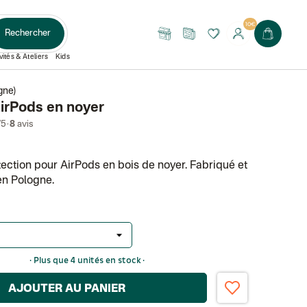
10€
Rechercher
Nos
Le
boutiques
Journal
vités & Ateliers
Kids
gne)
AirPods en noyer
·
/5
8
avis
tection pour AirPods en bois de noyer. Fabriqué et
 en Pologne.
· Plus que 4 unités en stock ·
AJOUTER AU PANIER