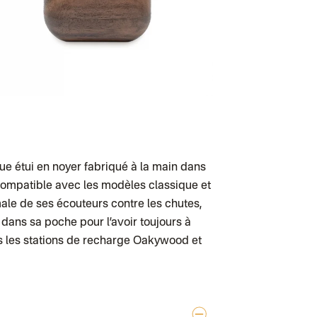
Colissimo suivi 
Test dropshipp
Colissimo suivi
Colissimo suivi 
Colissimo suivi
Lettre suivie (
Colis suivi (DPD
Colissimo suivi
Colissimo suivi 
Lettre suivie (ex
Lettre suivie (e
Colissimo suivi
Lettre suivie (e
Colissimo suivi
ue étui en noyer fabriqué à la main dans
Colissimo suivi
Lettre suivie (e
st compatible avec les modèles classique et
Colissimo suivi 
ale de ses écouteurs contre les chutes,
Lettre suivie (e
Colissimo suivi 
se dans sa poche pour l’avoir toujours à
Lettre Suivie (e
es les stations de recharge Oakywood et
Lettre suivie (e
Colissimo suivi 
DPD colis suivi
DPD colis suivi 
Colis suivi (expé
Colissimo perso
Colis suivi (exp