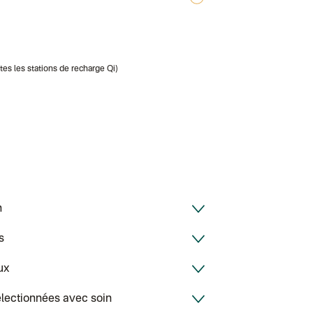
Colissimo suivi
Colis suivi GLS 
Colissimo suivi 
Belgique
Lettre prioritair
utes les stations de recharge Qi)
Colissimo suivi
Chronopost Bel
Colissimo suivi 
Chronopost - Li
Colissimo suivi 
Chronopost - Li
Colissimo suivi
Colissimo suivi
Colis suivi (DPD
Colissimo suivi
Colissimo suivi
Lettre suivie (e
h
Colissimo suivi
Colissimo suivi
Lettre suivie (e
s
Lettre suivie (e
Colissimo suivi 
ux
Lettre suivie (e
DPD colis suivi
DPD colis suivi 
électionnées avec soin
Colis suivi (expé