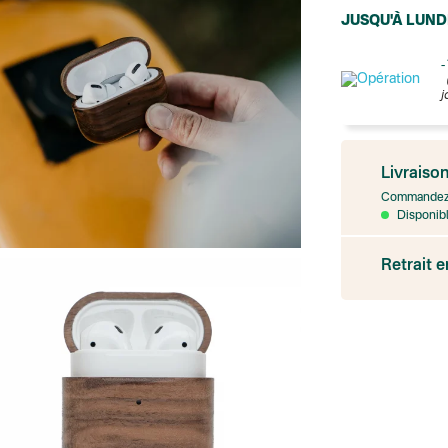
JUSQU'À LUND
-
j
France
Colissimo suivi
Livraiso
Point relais rap
Transport Expr
Commandez 
Lettre prioritair
Disponibl
UPS
: Livraison s
Colis suivi
: Livr
Retrait 
Colissimo suivi
Livraison TNT (e
Point relais Ex
BOUTIQUE : BA
BOUTIQUE : SA
Colissimo suivi 
BOUTIQUE : BA
Point relais St
Colissimo suivi 
Chronopost - Li
Colissimo suivi 