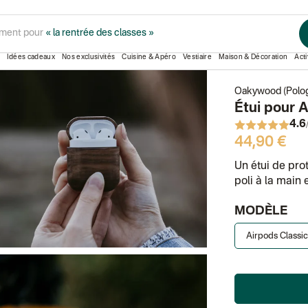
Étui pour AirPods en noyer
ment pour
« la rentrée des classes »
Idées cadeaux
Nos exclusivités
Cuisine & Apéro
Vestiaire
Maison & Décoration
Acti
Oakywood (Polo
Étui pour 
4.6
44,90 €
Un étui de pro
poli à la main
MODÈLE