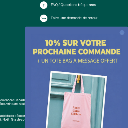
FAQ / Questions fréquentes
Faire une demande de retour
Du lundi au vendredi de 10h à 18h
WhatsApp :
+ 33 176420228
E-mail :
cliquez ici
ou encore un cadeau coup de cœur. Les Raffineurs, c'est aussi des
écouvrir dans nos boutiques cadeau à Paris et Lille :
Paris - Bastille
,
Lille -
s
objets de déco originaux
. Découvrez ici notre large sélection de
500 idées
r.
Noël
,
fête des pères
,
fête des mères
,
anniversaire
,
Saint-Valentin
,