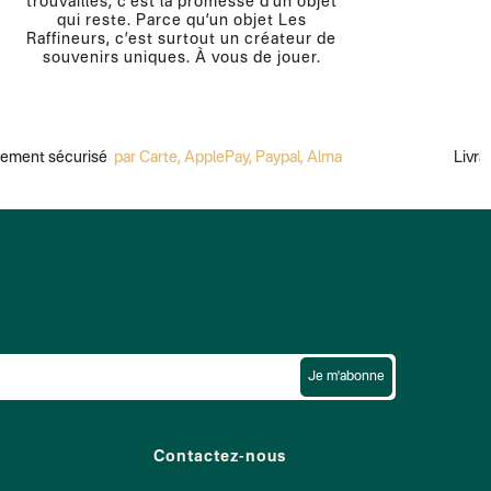
trouvailles, c’est la promesse d’un objet
qui reste. Parce qu’un objet Les
Raffineurs, c’est surtout un créateur de
souvenirs uniques. À vous de jouer.
nt sécurisé
par Carte, ApplePay, Paypal, Alma
Livraison 
Je m'abonne
Contactez-nous