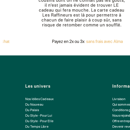
cousins dont on ne connaît pas les goûts,
il n’est jamais évident de trouver LE
cadeau qui fera mouche. La carte cadeau
Les Raffineurs est là pour permettre à
chacun de faire plaisir à coup sûr, sans
risque de retomber comme un soufflé.
t
Payez en 2x ou 3x
sans frais avec Alma
Les univers
Informa
Nos Idées Cadeaux
Livraison
Du Nouveau
Qui sommes
Du Palais
Conditions 
Du Style - Pour Lui
Nous rejoin
Du Style - Pour Elle
Offre entrep
Du Temps Libre
Devenir re