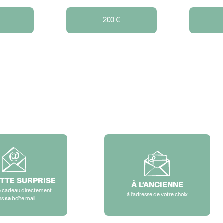
200 €
TTE SURPRISE
À L’ANCIENNE
e cadeau directement
à l’adresse de votre choix
ns
sa
boîte mail