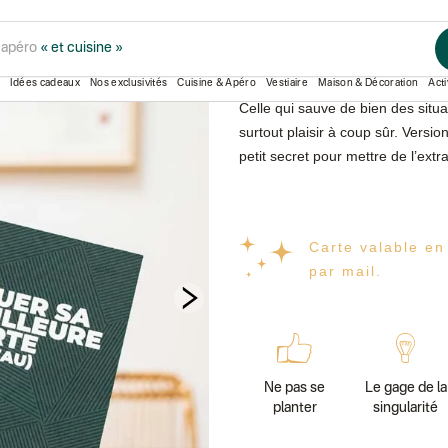
LA CART
ment pour
« la rentrée des classes »
Idées cadeaux
Nos exclusivités
Cuisine & Apéro
Vestiaire
Maison & Décoration
Acti
Celle qui sauve de bien des situati
surtout plaisir à coup sûr. Version
petit secret pour mettre de l’extr
Carte valable en
par mail.
Ne pas se
Le gage de la
planter
singularité