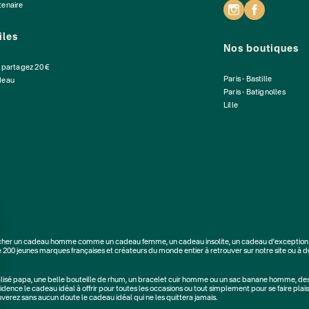
tenaire
iles
Nos boutiques
: partagez 20 €
Paris - Bastille
deau
Paris - Batignolles
Lille
cher un
cadeau homme
comme un
cadeau femme
, un
cadeau insolite
, un
cadeau d'exception
e
200 jeunes marques
françaises et créateurs du monde entier à retrouver sur notre site ou à d
alisé papa
, une belle bouteille de rhum, un
bracelet cuir homme
ou un
sac banane homme
, de
dence le cadeau idéal à offrir pour toutes les occasions ou tout simplement pour se faire plaisi
rouverez sans aucun doute le cadeau idéal qui ne les quittera jamais.