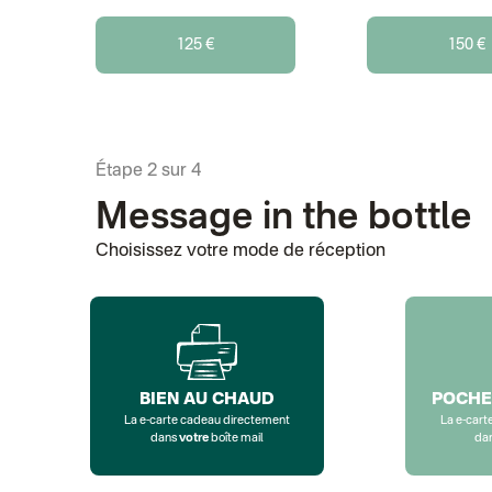
125 €
150 €
Étape 2 sur 4
Message in the bottle
Choisissez votre mode de réception
BIEN AU CHAUD
POCHE
La e-carte cadeau directement
La e-cart
dans
votre
boîte mail
da