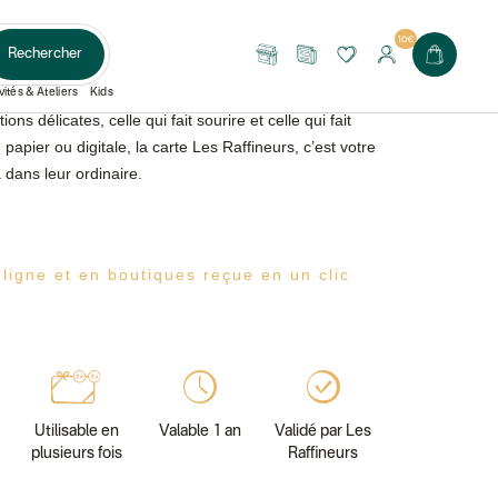
10€
E CADEAU
Rechercher
Nos
Le
boutiques
Journal
vités & Ateliers
Kids
ons délicates, celle qui fait sourire et celle qui fait
 papier ou digitale, la carte Les Raffineurs, c’est votre
a dans leur ordinaire.
 ligne et en boutiques reçue en un clic
Utilisable en
Valable 1 an
Validé par Les
plusieurs fois
Raffineurs