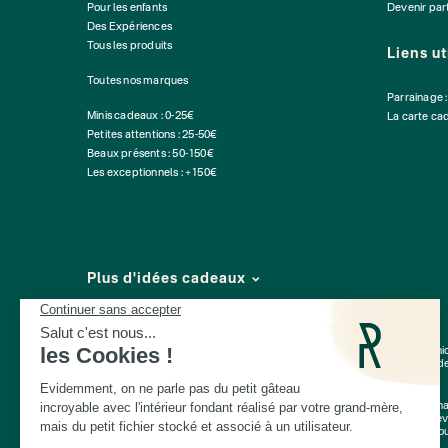
Pour les enfants
Devenir par
Des Expériences
Tous les produits
Liens ut
Toutes nos marques
Parrainage 
Minis cadeaux : 0-25€
La carte ca
Petites attentions : 25-50€
Beaux présents : 50-150€
Les exceptionnels : +150€
Plus d'idées cadeaux
Depuis 2014, Les Raffineurs proposent une sélection de produits pour déni
expériences à vivre
ou à offrir à Paris, à Lyon et dans toute la France. Plus d
Vieux Lille
Une
cheminée de table
, un
pot en céramique intelligent
, un
t-shirt personn
de cadeaux
choisies avec soin, parmi lesquelles vous trouverez de toute évi
pendaison de crémaillère
, pot de départ : qu'ils aient 30 ou 60 ans, vous t