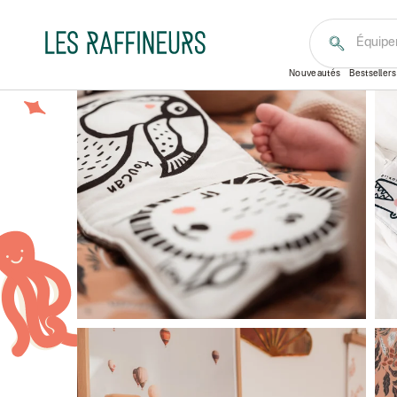
Accueil
Kids
Par thème
Éveil & jeux
Livre d’é
Équipe
De 0 à 2 ans
Nouveautés
Bestsellers