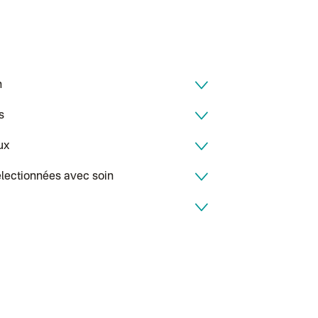
Colis suivi (expé
Colissimo perso
Colissimo suivi
Colis suivi GLS 
Colissimo suivi 
Luxembourg
Lettre prioritair
h
UPS
: Livraison s
Chronopost Int
s
Chronopost - Li
Colissimo suivi
Lettre suivie (e
ux
Colissimo suivi 
Suisse
électionnées avec soin
Lettre prioritair
Chronopost Int
Chronopost - Li
Colissimo suivi
DPD colis suivi