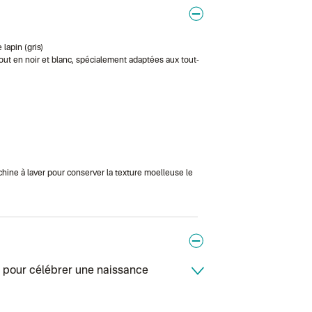
Colissimo perso
Colis suivi (exp
Colissimo suivi
Colis suivi GLS 
Colissimo suivi 
 lapin (gris)
Belgique
, tout en noir et blanc, spécialement adaptées aux tout-
Lettre prioritair
Colissimo suivi
Chronopost Bel
Colissimo suivi 
Chronopost - Li
Colissimo suivi 
Chronopost - Li
Colissimo suivi
Colissimo suivi
achine à laver pour conserver la texture moelleuse le
Colis suivi (DPD
Colissimo suivi
Colissimo suivi
Lettre suivie (e
Colissimo suivi
Colissimo suivi
Lettre suivie (e
Lettre suivie (e
ns pour célébrer une naissance
Colissimo suivi 
Lettre suivie (e
DPD colis suivi
DPD colis suivi 