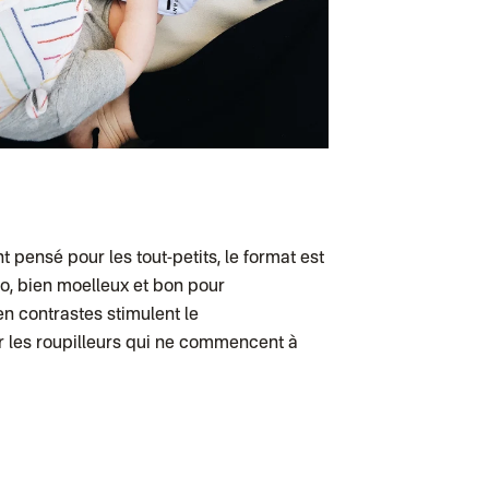
Colissimo suivi 
Colissimo suivi 
Test dropshipp
Colissimo suivi
Colissimo suivi 
Colissimo suivi
Lettre suivie (
Colis suivi (DPD
Colissimo suivi
Colissimo suivi 
Lettre suivie (ex
Lettre suivie (e
Colissimo suivi
Lettre suivie (e
t pensé pour les tout-petits, le format est
Colissimo suivi
Colissimo suivi
o, bien moelleux et bon pour
Lettre suivie (e
t en contrastes stimulent le
Colissimo suivi 
Lettre suivie (e
ur les roupilleurs qui ne commencent à
Colissimo suivi 
Lettre Suivie (e
Lettre suivie (e
Colissimo suivi 
DPD colis suivi
DPD colis suivi 
Colis suivi (expé