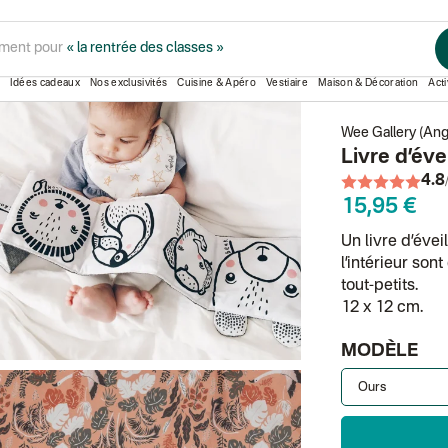
veil en noir et blanc
ment pour
« la rentrée des classes »
Idées cadeaux
Nos exclusivités
Cuisine & Apéro
Vestiaire
Maison & Décoration
Acti
Wee Gallery (Ang
Livre d’éve
4.8
15,95 €
Un livre d’évei
l’intérieur son
tout-petits.
12 x 12 cm.
MODÈLE