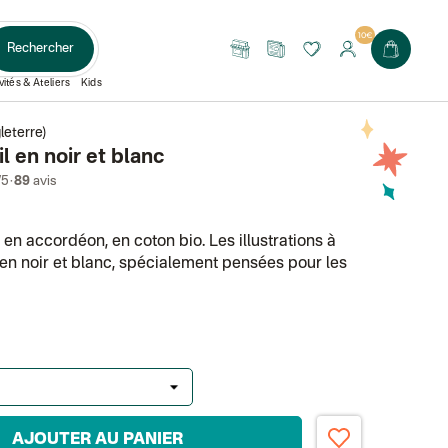
10€
Rechercher
Nos
Le
boutiques
Journal
vités & Ateliers
Kids
leterre)
il en noir et blanc
·
/5
89
avis
l en accordéon, en coton bio. Les illustrations à
t en noir et blanc, spécialement pensées pour les
AJOUTER AU PANIER