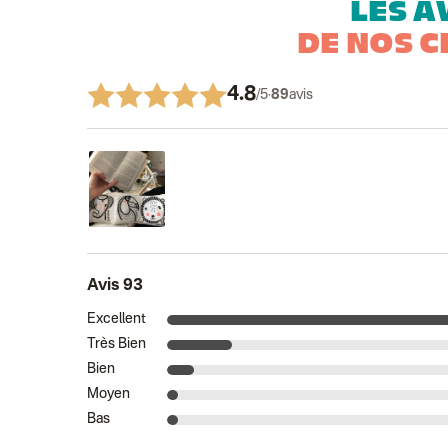
LES A
DE NOS C
4.8
/5
·
89
avis
Avis 93
Excellent
Très Bien
Bien
Moyen
Bas