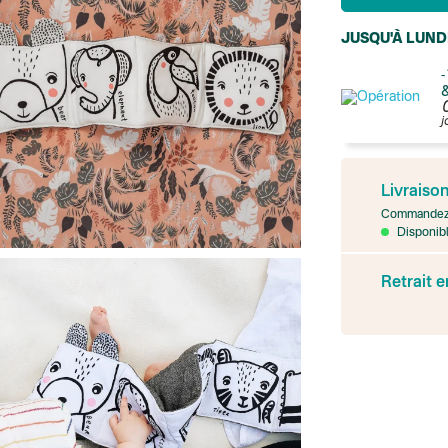
JUSQU'À LUND
-
&
j
France
Colissimo suivi
Livraiso
Point relais rap
Transport Expr
Commandez 
Lettre prioritair
Disponibl
UPS
: Livraison s
Colis suivi
: Livr
Retrait 
Colissimo suivi
Livraison TNT (e
Point relais Ex
BOUTIQUE : BA
BOUTIQUE : SA
Colissimo suivi 
BOUTIQUE : BA
Point relais St
Colissimo suivi 
Chronopost - Li