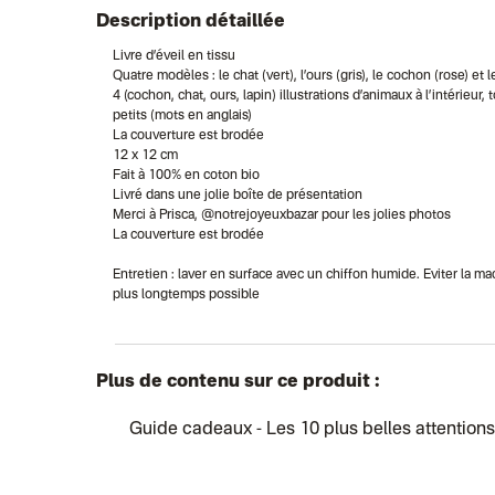
Description détaillée
Livre d’éveil en tissu
Quatre modèles : le chat (vert), l’ours (gris), le cochon (rose) et le
4 (cochon, chat, ours, lapin) illustrations d’animaux à l’intérieur
petits (mots en anglais)
La couverture est brodée
12 x 12 cm
Fait à 100% en coton bio
Livré dans une jolie boîte de présentation
Merci à Prisca, @notrejoyeuxbazar pour les jolies photos
La couverture est brodée
Entretien : laver en surface avec un chiffon humide. Eviter la m
plus longtemps possible
Plus de contenu sur ce produit :
Guide cadeaux
- Les 10 plus belles attentio