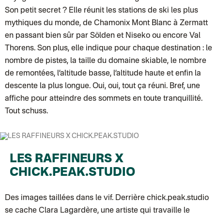
Colissimo suivi (expédition Papier Curieux)
Son petit secret ? Elle réunit les stations de ski les plus
Lettre suivie (expédition Atelier Aismée)
mythiques du monde, de Chamonix Mont Blanc à Zermatt
DPD colis suivi (expédition Bounce)
DPD colis suivi (expédition La Boîte Concept)
en passant bien sûr par Sölden et Niseko ou encore Val
Colis suivi (expédition Loia)
Thorens. Son plus, elle indique pour chaque destination : le
Colissimo personnalisé
Colissimo suivi (expédition Connoisseur)
nombre de pistes, la taille du domaine skiable, le nombre
Colis suivi GLS (expédition Tikino)
de remontées, l’altitude basse, l’altitude haute et enfin la
Colissimo suivi (expédition April Eleven)
Luxembourg
descente la plus longue. Oui, oui, tout ça réuni. Bref, une
Lettre prioritaire
UPS
affiche pour atteindre des sommets en toute tranquillité.
: Livraison sous 7 jours
Chronopost International
Tout schuss.
Chronopost - Livraison express à domicile
: Colis livré en 1 à 3 jo
Colissimo suivi (expédition Toi-même)
Lettre suivie (expédition Atelier Aismée)
Colissimo suivi (expédition April Eleven)
Suisse
Lettre prioritaire
LES RAFFINEURS X
Chronopost International
CHICK.PEAK.STUDIO
Chronopost - Livraison express à domicile
: Colis livré en 1 à 3 jo
Colissimo suivi (expédition Toi-même)
DPD colis suivi (expédition Bounce)
Des images taillées dans le vif. Derrière chick.peak.studio
se cache Clara Lagardère, une artiste qui travaille le