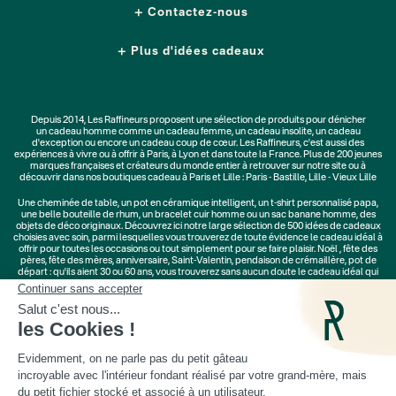
Contactez-nous
Plus d'idées cadeaux
Depuis 2014, Les Raffineurs proposent une sélection de produits pour dénicher
un
cadeau homme
comme un
cadeau femme
, un
cadeau insolite
, un
cadeau
d'exception
ou encore un cadeau coup de cœur. Les Raffineurs, c'est aussi des
expériences à vivre
ou à offrir à Paris, à Lyon et dans toute la France. Plus de
200 jeunes
marques
françaises et créateurs du monde entier à retrouver sur notre site ou à
découvrir dans nos boutiques cadeau à Paris et Lille :
Paris - Bastille
,
Lille - Vieux Lille
Une
cheminée de table
, un
pot en céramique intelligent
, un
t-shirt personnalisé papa
,
une belle bouteille de rhum, un
bracelet cuir homme
ou un
sac banane homme
, des
objets de déco originaux
. Découvrez ici notre large sélection de
500 idées de cadeaux
choisies avec soin, parmi lesquelles vous trouverez de toute évidence le cadeau idéal à
offrir pour toutes les occasions ou tout simplement pour se faire plaisir.
Noël
,
fête des
pères
,
fête des mères
,
anniversaire
,
Saint-Valentin
,
pendaison de crémaillère
, pot de
départ : qu'ils aient 30 ou 60 ans, vous trouverez sans aucun doute le cadeau idéal qui
ne les quittera jamais.
Cadeaux Saint-Valentin
|
Cadeaux Fête des Grands-Mères
|
Cadeaux Fête des Mères
|
Cadeaux Fête des Pères
|
Cadeaux Fête des Grands-Pères
|
Cadeaux Secret Santa
|
Cadeaux de Noël