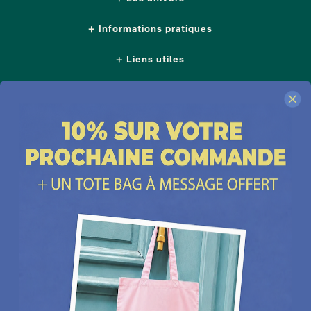
Informations pratiques
Liens utiles
Nous suivre
Nos boutiques
Contactez-nous
Plus d'idées cadeaux
Depuis 2014, Les Raffineurs proposent une sélection de produits pour dénicher
un
cadeau homme
comme un
cadeau femme
, un
cadeau insolite
, un
cadeau
d'exception
ou encore un cadeau coup de cœur. Les Raffineurs, c'est aussi des
expériences à vivre
ou à offrir à Paris, à Lyon et dans toute la France. Plus de
200 jeunes
marques
françaises et créateurs du monde entier à retrouver sur notre site ou à
découvrir dans nos boutiques cadeau à Paris et Lille :
Paris - Bastille
,
Lille - Vieux Lille
Une
cheminée de table
, un
pot en céramique intelligent
, un
t-shirt personnalisé papa
,
une belle bouteille de rhum, un
bracelet cuir homme
ou un
sac banane homme
, des