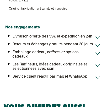
Poids : 2,7 kg
Suisse
Lettre prioritaire
Origine : fabrication artisanale et française
Chronopost International
Chronopost - Livraison express à domicile
: Colis livré en 1 à 3 jo
Colissimo suivi (expédition Toi-même)
DPD colis suivi (expédition Bounce)
Nos engagements
Livraison offerte dès 59€ et expédition en 24h
Retours et échanges gratuits pendant 30 jours
Emballage cadeau, coffrets et options
cadeaux
Les Raffineurs, idées cadeaux originales et
sélectionnées avec soin
Service client réactif par mail et WhatsApp