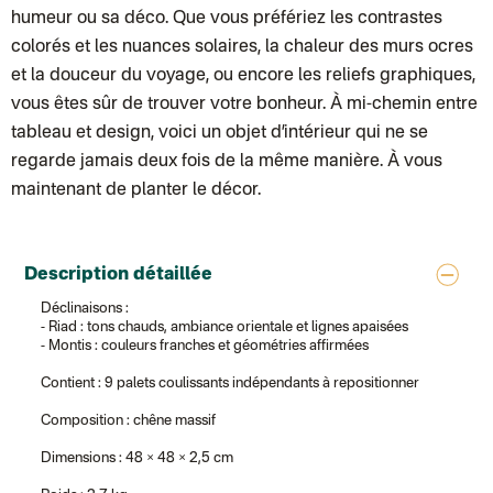
Colissimo suivi (expédition Soundivine)
humeur ou sa déco. Que vous préfériez les contrastes
Colissimo suivi (expédition Cheer Moda)
Colis suivi (DPD)
colorés et les nuances solaires, la chaleur des murs ocres
Colissimo suivi (expédition June & Jane)
et la douceur du voyage, ou encore les reliefs graphiques,
Colissimo suivi (expédition Toi-même)
Lettre suivie (expédition par Noémie, la créatrice)
vous êtes sûr de trouver votre bonheur. À mi-chemin entre
Colissimo suivi (expédition Zebrabook)
tableau et design, voici un objet d’intérieur qui ne se
Colissimo suivi (expédition Minoe)
Lettre suivie (expédition April Eleven)
regarde jamais deux fois de la même manière. À vous
Lettre suivie (expédition Les mots doux)
Colissimo suivi (expédition Papier Curieux)
maintenant de planter le décor.
Lettre suivie (expédition Atelier Aismée)
DPD colis suivi (expédition Bounce)
DPD colis suivi (expédition La Boîte Concept)
Colis suivi (expédition Loia)
Description détaillée
Colissimo personnalisé
Colissimo suivi (expédition Connoisseur)
Déclinaisons :
Colis suivi GLS (expédition Tikino)
- Riad : tons chauds, ambiance orientale et lignes apaisées
Colissimo suivi (expédition April Eleven)
- Montis : couleurs franches et géométries affirmées
Luxembourg
Lettre prioritaire
Contient : 9 palets coulissants indépendants à repositionner
UPS
: Livraison sous 7 jours
Chronopost International
Composition : chêne massif
Chronopost - Livraison express à domicile
: Colis livré en 1 à 3 jo
Colissimo suivi (expédition Toi-même)
Dimensions : 48 × 48 × 2,5 cm
Lettre suivie (expédition Atelier Aismée)
Colissimo suivi (expédition April Eleven)