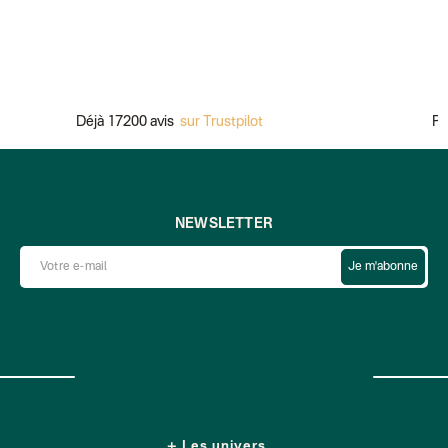
Déjà 17200 avis
sur Trustpilot
Paiem
NEWSLETTER
Je m'abonne
Les univers