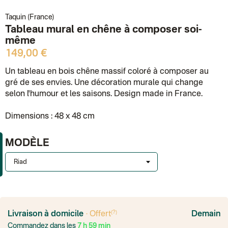
Taquin (France)
Tableau mural en chêne à composer soi-
même
149,00 €
Un tableau en bois chêne massif coloré à composer au
gré de ses envies. Une décoration murale qui change
selon l'humour et les saisons. Design made in France.
Dimensions : 48 x 48 cm
MODÈLE
France
Colissimo suivi
(?)
Livraison à domicile
· Offert
Demain
Point relais rapide
Commandez dans les
7
h
59
min
Transport Express