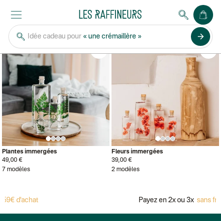
THÉOPHILE BERTHON
arrow_forward
Idée cadeau pour
« une crémaillère »
Bestseller
Personnalisable
Bestseller
Personnalisable
Plantes immergées
Fleurs immergées
49,00 €
39,00 €
7 modèles
2 modèles
59€ d'achat
Payez en 2x ou 3x
sans fra