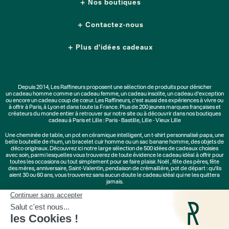
Nos boutiques
Contactez-nous
Plus d'idées cadeaux
Depuis 2014, Les Raffineurs proposent une sélection de produits pour dénicher
un
cadeau homme
comme un
cadeau femme
, un
cadeau insolite
, un
cadeau d'exception
ou encore un cadeau coup de cœur. Les Raffineurs, c'est aussi des
expériences à vivre
ou
à offrir à Paris, à Lyon et dans toute la France. Plus de
200 jeunes marques
françaises et
créateurs du monde entier à retrouver sur notre site ou à découvrir dans nos boutiques
cadeau à Paris et Lille :
Paris - Bastille
,
Lille - Vieux Lille
Une
cheminée de table
, un
pot en céramique intelligent
, un
t-shirt personnalisé papa
, une
belle bouteille de rhum, un
bracelet cuir homme
ou un
sac banane homme
, des
objets de
déco originaux
. Découvrez ici notre large sélection de
500 idées de cadeaux
choisies
avec soin, parmi lesquelles vous trouverez de toute évidence le cadeau idéal à offrir pour
toutes les occasions ou tout simplement pour se faire plaisir.
Noël
,
fête des pères
,
fête
des mères
,
anniversaire
,
Saint-Valentin
,
pendaison de crémaillère
, pot de départ : qu'ils
aient 30 ou 60 ans, vous trouverez sans aucun doute le cadeau idéal qui ne les quittera
jamais.
Cadeaux Saint-Valentin
|
Cadeaux Fête des Grands-Mères
|
Cadeaux Fête des Mères
|
Cadeaux Fête des Pères
|
Cadeaux Fête des Grands-Pères
|
Cadeaux Secret Santa
|
Cadeaux de Noël