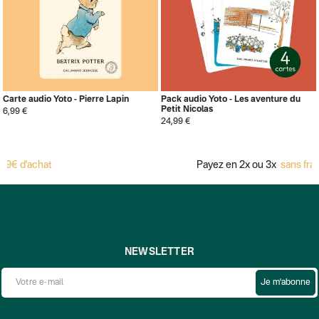
Carte audio Yoto - Pierre Lapin
Pack audio Yoto - Les aventure du
Petit Nicolas
6,99 €
24,99 €
9€ d'achat
Payez en 2x ou 3x
sans frais
NEWSLETTER
Je m'abonne