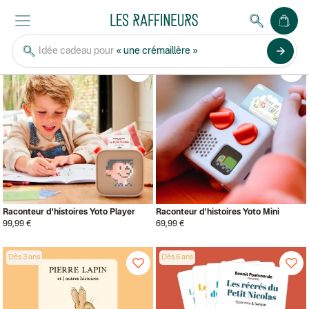
YOTO
arrow_forward
Idée cadeau pour
« une crémaillère »
Bestseller
Dès la naissance
Dès la naissance
Raconteur d'histoires Yoto Player
Raconteur d'histoires Yoto Mini
99,99 €
69,99 €
Dès 3 ans
Dès 6 ans