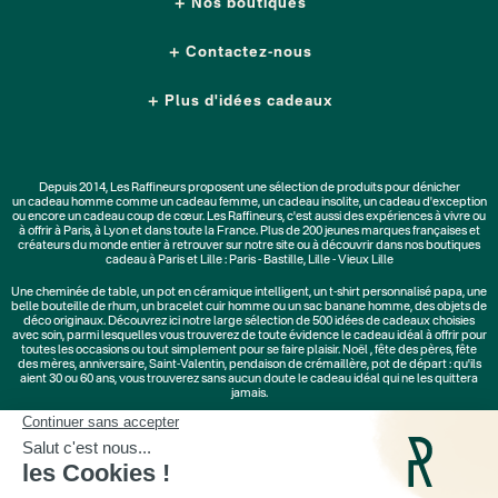
Nos boutiques
Contactez-nous
Plus d'idées cadeaux
Depuis 2014, Les Raffineurs proposent une sélection de produits pour dénicher
un
cadeau homme
comme un
cadeau femme
, un
cadeau insolite
, un
cadeau d'exception
ou encore un cadeau coup de cœur. Les Raffineurs, c'est aussi des
expériences à vivre
ou
à offrir à Paris, à Lyon et dans toute la France. Plus de
200 jeunes marques
françaises et
créateurs du monde entier à retrouver sur notre site ou à découvrir dans nos boutiques
cadeau à Paris et Lille :
Paris - Bastille
,
Lille - Vieux Lille
Une
cheminée de table
, un
pot en céramique intelligent
, un
t-shirt personnalisé papa
, une
belle bouteille de rhum, un
bracelet cuir homme
ou un
sac banane homme
, des
objets de
déco originaux
. Découvrez ici notre large sélection de
500 idées de cadeaux
choisies
avec soin, parmi lesquelles vous trouverez de toute évidence le cadeau idéal à offrir pour
toutes les occasions ou tout simplement pour se faire plaisir.
Noël
,
fête des pères
,
fête
des mères
,
anniversaire
,
Saint-Valentin
,
pendaison de crémaillère
, pot de départ : qu'ils
aient 30 ou 60 ans, vous trouverez sans aucun doute le cadeau idéal qui ne les quittera
jamais.
Cadeaux Saint-Valentin
|
Cadeaux Fête des Grands-Mères
|
Cadeaux Fête des Mères
|
Cadeaux Fête des Pères
|
Cadeaux Fête des Grands-Pères
|
Cadeaux Secret Santa
|
Cadeaux de Noël