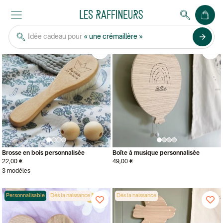
APRIL ELEVEN
arrow_forward
Idée cadeau pour
« une crémaillère »
Personnalisable
Dès la naissance
Personnalisable
Dès la naissance
Brosse en bois personnalisée
Boîte à musique personnalisée
22,00 €
49,00 €
3 modèles
Personnalisable
Dès la naissance
Dès la naissance