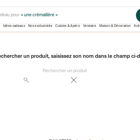
adeau pour
« une crémaillère »
COOKUT
Idées cadeaux
Nos exclusivités
Cuisine & Apéro
Vestiaire
Maison & Décoration
Acti
echercher un produit, saisissez son nom dans le champ ci-
