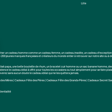
Lille
cher un
cadeau homme
comme un
cadeau femme
, un
cadeau insolite
, un
cadeau d'exception
e
200 jeunes marques
françaises et créateurs du monde entier à retrouver sur notre site ou à d
alisé papa
, une belle bouteille de rhum, un
bracelet cuir homme
ou un
sac banane homme
, de
dence le cadeau idéal à offrir pour toutes les occasions ou tout simplement pour se faire plaisi
rouverez sans aucun doute le cadeau idéal qui ne les quittera jamais.
 des Mères
|
Cadeaux Fête des Pères
|
Cadeaux Fête des Grands-Pères
|
Cadeaux Secret Sa
dentialité