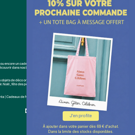
WhatsApp :
+ 33 176420228
E-mail :
cliquez ici
ou encore un cadeau coup de cœur. Les Raffineurs, c'est aussi des
écouvrir dans nos boutiques cadeau à Paris et Lille :
Paris - Bastille
,
Lille -
s
objets de déco originaux
. Découvrez ici notre large sélection de
500 idées
r.
Noël
,
fête des pères
,
fête des mères
,
anniversaire
,
Saint-Valentin
,
nta
|
Cadeaux de Noël
J'en profite
À ajouter dans votre panier dès 69 € d'achat.
Dans la limite des stocks disponibles.