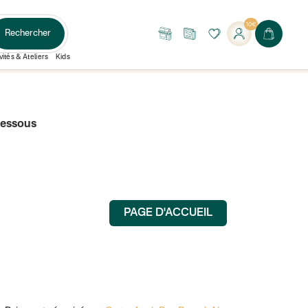
10€
Rechercher
Nos
Le
boutiques
Journal
vités & Ateliers
Kids
dessous
PAGE D'ACCUEIL