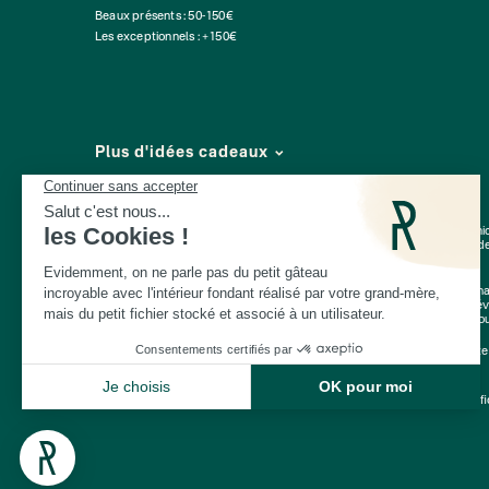
Beaux présents : 50-150€
Les exceptionnels : +150€
Plus d'idées cadeaux
Depuis 2014, Les Raffineurs proposent une sélection de produits pour déni
expériences à vivre
ou à offrir à Paris, à Lyon et dans toute la France. Plus d
Vieux Lille
Une
cheminée de table
, un
pot en céramique intelligent
, un
t-shirt personn
de cadeaux
choisies avec soin, parmi lesquelles vous trouverez de toute évi
pendaison de crémaillère
, pot de départ : qu'ils aient 30 ou 60 ans, vous t
Cadeaux Saint-Valentin
|
Cadeaux Fête des Grands-Mères
|
Cadeaux Fête
© Les Raffineurs 2014-2026 |
Mentions légales
-
Cookies
-
Politique de confi