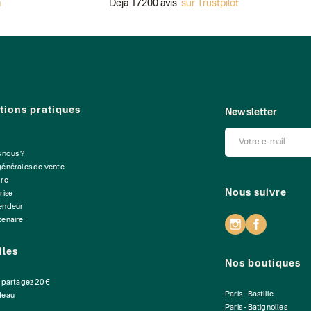
Déjà 17200 avis
sur Trustpilot
tions pratiques
Newsletter
 nous ?
générales de vente
dre
Nous suivre
rise
vendeur
tenaire
iles
Nos boutiques
: partagez 20 €
Paris - Bastille
deau
Paris - Batignolles