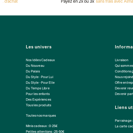
 d'achat
Payez en 2x ou 3x
sans frais avec Alma
Les univers
Informa
Nos Idées Cadeaux
Livraison
Du Nouveau
Qui sommes
Du Palais
Conditions 
Du Style - Pour Lui
Nous rejoin
Du Style - Pour Elle
Offre entrep
Du Temps Libre
Devenir re
Pour les enfants
Devenir par
Des Expériences
Tous les produits
Liens ut
Toutes nos marques
Parrainage 
Minis cadeaux : 0-25€
La carte ca
Petites attentions : 25-50€