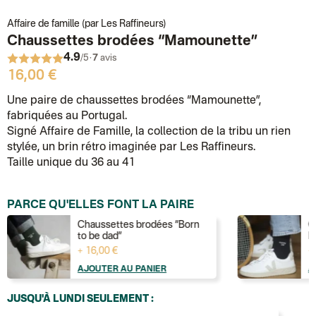
Affaire de famille (par Les Raffineurs)
Chaussettes brodées “Mamounette”
4.9
·
/5
7
avis
16,00 €
Une paire de chaussettes brodées “Mamounette”,
fabriquées au Portugal.
Signé Affaire de Famille, la collection de la tribu un rien
stylée, un brin rétro imaginée par Les Raffineurs.
Taille unique du 36 au 41
PARCE QU'ELLES FONT LA PAIRE
Chaussettes brodées “Born
C
to be dad”
M
+ 16,00 €
+
AJOUTER AU PANIER
A
JUSQU'À LUNDI SEULEMENT :