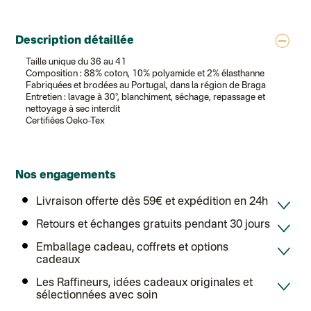
Colis suivi GLS (expédition Tikino)
Colissimo suivi (expédition April Eleven)
Belgique
Description détaillée
Lettre prioritaire
Colissimo suivi (expédition par Yamayama)
: Livraison à votre domici
Taille unique du 36 au 41
Chronopost Belgique
Composition : 88% coton, 10% polyamide et 2% élasthanne
Colissimo suivi (expédition par Tot)
: Livraison à votre domicile, suivi
Fabriquées et brodées au Portugal, dans la région de Braga
Chronopost - Livraison express à domicile
: Colis livré en 1 à 3 jo
Entretien : lavage à 30°, blanchiment, séchage, repassage et
Colissimo suivi (expédition partenaire)
nettoyage à sec interdit
Chronopost - Livraison Europe en relais Pickup
: Colis livré en 2 à 
Certifiées Oeko-Tex
Colissimo suivi (expédition Soundivine)
Colissimo suivi (expédition Cheer Moda)
Colis suivi (DPD)
Colissimo suivi (expédition June & Jane)
Colissimo suivi (expédition Toi-même)
Nos engagements
Lettre suivie (expédition par Noémie, la créatrice)
Colissimo suivi (expédition Zebrabook)
Livraison offerte dès 59€ et expédition en 24h
Colissimo suivi (expédition Minoe)
Lettre suivie (expédition April Eleven)
Retours et échanges gratuits pendant 30 jours
Lettre suivie (expédition Les mots doux)
Colissimo suivi (expédition Papier Curieux)
Emballage cadeau, coffrets et options
Lettre suivie (expédition Atelier Aismée)
cadeaux
DPD colis suivi (expédition Bounce)
DPD colis suivi (expédition La Boîte Concept)
Les Raffineurs, idées cadeaux originales et
Colis suivi (expédition Loia)
sélectionnées avec soin
Colissimo personnalisé