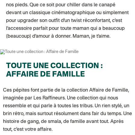
Colissimo suivi (expédition Soundivine)
nos pieds. Que ce soit pour chiller dans le canapé
Colissimo suivi (expédition Juste un arbre)
devant un classique cinématographique ou simplement
Colissimo suivi (expédition Cheer Moda)
Lettre suivie (expédition Merci Maman)
pour upgrader son outfit d’un twist réconfortant, c’est
Colis suivi (DPD)
l’accessoire parfait pour toute maman qui a beaucoup
Colissimo suivi (expédition June & Jane)
Colissimo suivi (expédition Les Fils)
(beaucoup) d’amour à donner. Maman, je t’aime.
Lettre suivie (expédition Les Fils)
Lettre suivie (expédition La Poupette à Paillettes)
Colissimo suivi (expédition Toi-même)
Lettre suivie (expédition par Noémie, la créatrice)
Colissimo suivi (expédition Zebrabook)
TOUTE UNE COLLECTION :
Colissimo suivi (expédition Minoe)
Lettre suivie (expédition April Eleven)
AFFAIRE DE FAMILLE
Colissimo suivi (expédition Petit Coq)
Lettre suivie (expédition Les mots doux)
Colissimo suivi (expédition Papier Curieux)
Ces pépites font partie de la collection
Affaire de Famille
,
Lettre Suivie (expédition Atelier Wagram)
Lettre suivie (expédition Atelier Aismée)
imaginée par Les Raffineurs. Une collection qui nous
Colissimo suivi (expédition Mon Petit Poids)
ressemble et qui parle à toutes les tribus. Un rien stylé, un
DPD colis suivi (expédition Bounce)
DPD colis suivi (expédition La Boîte Concept)
brin rétro, mais surtout résolument dans l'air du temps. Une
Colis suivi (expédition Loia)
histoire de gang, de smala, de famille avant tout. Après
Colissimo personnalisé
Colis suivi (expédition Maison Roshi)
tout, c’est votre affaire.
Colissimo suivi (expédition Connoisseur)