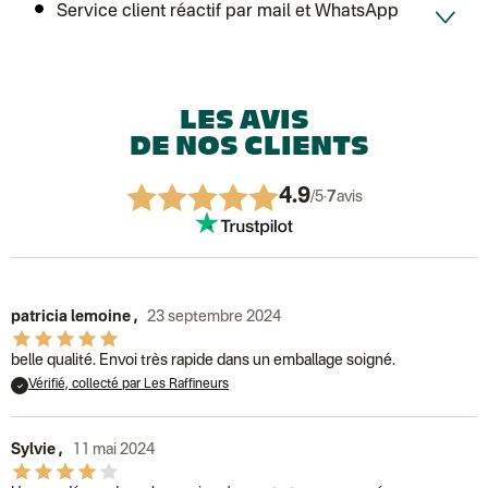
Colissimo suivi (expédition Connoisseur)
Service client réactif par mail et WhatsApp
Colis suivi GLS (expédition Tikino)
Colissimo suivi (expédition April Eleven)
Luxembourg
Lettre prioritaire
UPS
: Livraison sous 7 jours
Chronopost International
LES AVIS
Chronopost - Livraison express à domicile
: Colis livré en 1 à 3 jo
DE NOS CLIENTS
Colissimo suivi (expédition Toi-même)
Lettre suivie (expédition Atelier Aismée)
Colissimo suivi (expédition April Eleven)
4.9
/5
·
7
avis
Suisse
Lettre prioritaire
Chronopost International
Chronopost - Livraison express à domicile
: Colis livré en 1 à 3 jo
Colissimo suivi (expédition Toi-même)
DPD colis suivi (expédition Bounce)
patricia lemoine
,
23 septembre 2024
belle qualité. Envoi très rapide dans un emballage soigné.
Vérifié, collecté par Les Raffineurs
Sylvie
,
11 mai 2024