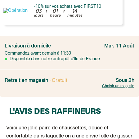
-10% sur vos achats avec FIRST10
:
:
0
3
0
1
1
4
jours
heure
minutes
France
Colissimo suivi
Livraison à domicile
Mar. 11 Août
Point relais rapide
Commandez avant demain à 11:30
Transport Express
Lettre prioritaire
Disponible dans notre entrepôt d'Île-de-France
UPS
: Livraison sous 7 jours
Colis suivi
: Livraison sous 4 jours ouvrés
Colissimo suivi (expédition par Yamayama)
: Livraison à votre domici
Livraison TNT (expédition par Salty design )
: 72h
Retrait en magasin
· Gratuit
Sous 2h
Point relais Express (commerçant ou bureau de poste)
: Point rela
Choisir un magasin
BOUTIQUE : BASTILLE
BOUTIQUE : SAINT-SULPICE
Colissimo suivi (expédition par Tot)
: Livraison à votre domicile, suivi
BOUTIQUE : BATIGNOLLES
L'AVIS DES RAFFINEURS
Point relais Standard
Colissimo suivi (expédition par Ratio)
: Livraison à votre domicile, sui
Chronopost - Livraison express à domicile
: Colis livré en 1 à 3 jo
Colissimo suivi (expédition partenaire)
Voici une jolie paire de chaussettes, douce et
Colissimo suivi (envoi partenaire)
confortable dans laquelle on a une envie folle de glisser
Test dropshipping