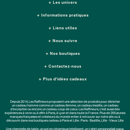
Les univers
Informations pratiques
Liens utiles
Nous suivre
Nos boutiques
Contactez-nous
Plus d'idées cadeaux
Depuis 2014, Les Raffineurs proposent une sélection de produits pour dénicher
un
cadeau homme
comme un
cadeau femme
, un
cadeau insolite
, un
cadeau
d'exception
ou encore un cadeau coup de cœur. Les Raffineurs, c'est aussi des
expériences à vivre
ou à offrir à Paris, à Lyon et dans toute la France. Plus de
200 jeunes
marques
françaises et créateurs du monde entier à retrouver sur notre site ou à
découvrir dans nos boutiques cadeau à Paris et Lille :
Paris - Bastille
,
Lille - Vieux Lille
Une
cheminée de table
, un
pot en céramique intelligent
, un
t-shirt personnalisé papa
,