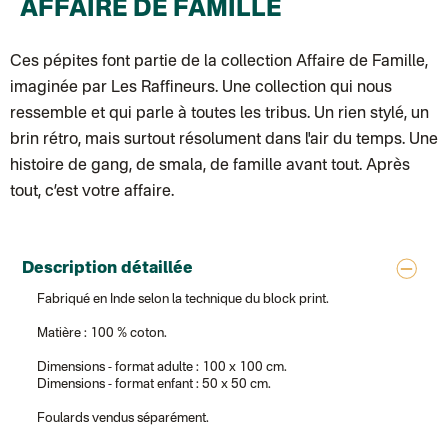
AFFAIRE DE FAMILLE
Lettre suivie (expédition Les mots doux)
Colissimo suivi (expédition Papier Curieux)
Lettre Suivie (expédition Atelier Wagram)
Ces pépites font partie de la collection
Affaire de Famille
,
Lettre suivie (expédition Atelier Aismée)
Colissimo suivi (expédition Mon Petit Poids)
imaginée par Les Raffineurs. Une collection qui nous
DPD colis suivi (expédition Bounce)
ressemble et qui parle à toutes les tribus. Un rien stylé, un
DPD colis suivi (expédition La Boîte Concept)
Colis suivi (expédition Loia)
brin rétro, mais surtout résolument dans l'air du temps. Une
Colissimo personnalisé
histoire de gang, de smala, de famille avant tout. Après
Colis suivi (expédition Maison Roshi)
Colissimo suivi (expédition Connoisseur)
tout, c’est votre affaire.
Colis suivi GLS (expédition Tikino)
Colissimo suivi (expédition April Eleven)
Belgique
Lettre prioritaire
Description détaillée
Colissimo suivi (expédition par Yamayama)
: Livraison à votre domici
Chronopost Belgique
Fabriqué en Inde selon la technique du block print.
Colissimo suivi (expédition par Tot)
: Livraison à votre domicile, suivi
Chronopost - Livraison express à domicile
: Colis livré en 1 à 3 jo
Matière : 100 % coton.
Colissimo suivi (expédition partenaire)
Chronopost - Livraison Europe en relais Pickup
: Colis livré en 2 à 
Dimensions - format adulte : 100 x 100 cm.
Colissimo suivi (expédition Soundivine)
Dimensions - format enfant : 50 x 50 cm.
Colissimo suivi (expédition Cheer Moda)
Colis suivi (DPD)
Foulards vendus séparément.
Colissimo suivi (expédition June & Jane)
Colissimo suivi (expédition Toi-même)