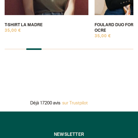
T-SHIRT LA MADRE
FOULARD DUO FORME
35,00 €
OCRE
35,00 €
Déjà 17200 avis
sur Trustpilot
Pa
NEWSLETTER