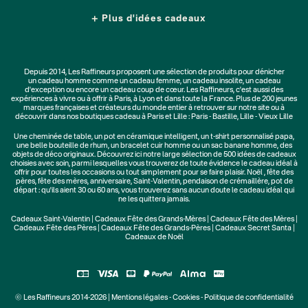
Plus d'idées cadeaux
Depuis 2014, Les Raffineurs proposent une sélection de produits pour dénicher
un
cadeau homme
comme un
cadeau femme
, un
cadeau insolite
, un
cadeau
d'exception
ou encore un cadeau coup de cœur. Les Raffineurs, c'est aussi des
expériences à vivre
ou à offrir à Paris, à Lyon et dans toute la France. Plus de
200 jeunes
marques
françaises et créateurs du monde entier à retrouver sur notre site ou à
découvrir dans nos boutiques cadeau à Paris et Lille :
Paris - Bastille
,
Lille - Vieux Lille
Une
cheminée de table
, un
pot en céramique intelligent
, un
t-shirt personnalisé papa
,
une belle bouteille de rhum, un
bracelet cuir homme
ou un
sac banane homme
, des
objets de déco originaux
. Découvrez ici notre large sélection de
500 idées de cadeaux
choisies avec soin, parmi lesquelles vous trouverez de toute évidence le cadeau idéal à
offrir pour toutes les occasions ou tout simplement pour se faire plaisir.
Noël
,
fête des
pères
,
fête des mères
,
anniversaire
,
Saint-Valentin
,
pendaison de crémaillère
, pot de
départ : qu'ils aient 30 ou 60 ans, vous trouverez sans aucun doute le cadeau idéal qui
ne les quittera jamais.
Cadeaux Saint-Valentin
|
Cadeaux Fête des Grands-Mères
|
Cadeaux Fête des Mères
|
Cadeaux Fête des Pères
|
Cadeaux Fête des Grands-Pères
|
Cadeaux Secret Santa
|
Cadeaux de Noël
© Les Raffineurs 2014-2026 |
Mentions légales
-
Cookies
-
Politique de confidentialité