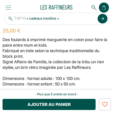
Affaire de famille (par Les Raffineurs)
arrow_forward
Foulard duo Marguerite - Vert
TOP10
« cadeaux insolites »
4.7
·
/5
6
avis
25,00 €
Des foulards à imprimé marguerite en coton pour faire la
paire entre mum et kids.
Fabriqué en Inde selon la technique traditionnelle du
block print.
Signé Affaire de Famille, la collection de la tribu un rien
stylée, un brin rétro imaginée par Les Raffineurs.
Dimensions - format adulte : 100 x 100 cm.
Dimensions - format enfant : 50 x 50 cm.
· Plus que 3 unités en stock ·
AJOUTER AU PANIER