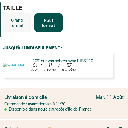
TAILLE
Grand
Petit
format
format
JUSQU'À LUNDI SEULEMENT :
-10% sur vos achats avec FIRST10
:
:
0
1
1
1
5
7
jour
heures
minutes
France
Colissimo suivi
Livraison à domicile
Mar. 11 Août
Point relais rapide
Commandez avant demain à 11:30
Transport Express
Lettre prioritaire
Disponible dans notre entrepôt d'Île-de-France
UPS
: Livraison sous 7 jours
Colis suivi
: Livraison sous 4 jours ouvrés
Colissimo suivi (expédition par Yamayama)
: Livraison à votre domici