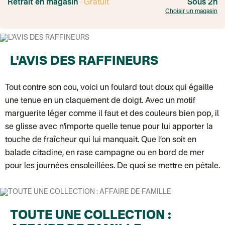
Livraison TNT (expédition par Salty design )
: 72h
Retrait en magasin
· Gratuit
Sous 2h
Point relais Express (commerçant ou bureau de poste)
: Point rela
Choisir un magasin
BOUTIQUE : BASTILLE
BOUTIQUE : SAINT-SULPICE
Colissimo suivi (expédition par Tot)
: Livraison à votre domicile, suivi
BOUTIQUE : BATIGNOLLES
Point relais Standard
L'AVIS DES RAFFINEURS
Colissimo suivi (expédition par Ratio)
: Livraison à votre domicile, sui
Chronopost - Livraison express à domicile
: Colis livré en 1 à 3 jo
Colissimo suivi (expédition partenaire)
Colissimo suivi (envoi partenaire)
Tout contre son cou, voici un foulard tout doux qui égaille
Test dropshipping
une tenue en un claquement de doigt. Avec un motif
Colissimo suivi (expédition Soundivine)
Colissimo suivi (expédition Juste un arbre)
marguerite léger comme il faut et des couleurs bien pop, il
Colissimo suivi (expédition Cheer Moda)
se glisse avec n’importe quelle tenue pour lui apporter la
Lettre suivie (expédition Merci Maman)
Colis suivi (DPD)
touche de fraîcheur qui lui manquait. Que l’on soit en
Colissimo suivi (expédition June & Jane)
balade citadine, en rase campagne ou en bord de mer
Colissimo suivi (expédition Les Fils)
Lettre suivie (expédition Les Fils)
pour les journées ensoleillées. De quoi se mettre en pétale.
Lettre suivie (expédition La Poupette à Paillettes)
Colissimo suivi (expédition Toi-même)
Lettre suivie (expédition par Noémie, la créatrice)
Colissimo suivi (expédition Zebrabook)
Colissimo suivi (expédition Minoe)
TOUTE UNE COLLECTION :
Lettre suivie (expédition April Eleven)
Colissimo suivi (expédition Petit Coq)