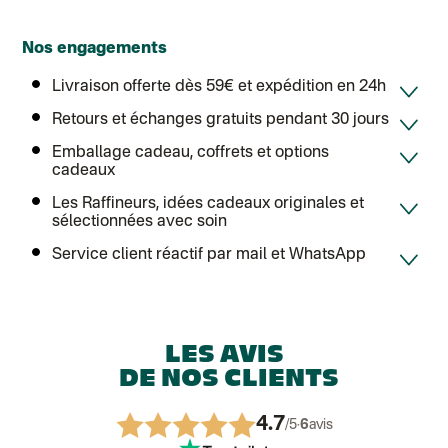
Lettre suivie (expédition par Noémie, la créatrice)
Colissimo suivi (expédition Zebrabook)
Colissimo suivi (expédition Minoe)
Nos engagements
Lettre suivie (expédition April Eleven)
Lettre suivie (expédition Les mots doux)
Livraison offerte dès 59€ et expédition en 24h
Colissimo suivi (expédition Papier Curieux)
Lettre suivie (expédition Atelier Aismée)
Retours et échanges gratuits pendant 30 jours
DPD colis suivi (expédition Bounce)
DPD colis suivi (expédition La Boîte Concept)
Emballage cadeau, coffrets et options
Colis suivi (expédition Loia)
cadeaux
Colissimo personnalisé
Colissimo suivi (expédition Connoisseur)
Les Raffineurs, idées cadeaux originales et
Colis suivi GLS (expédition Tikino)
sélectionnées avec soin
Colissimo suivi (expédition April Eleven)
Luxembourg
Service client réactif par mail et WhatsApp
Lettre prioritaire
UPS
: Livraison sous 7 jours
Chronopost International
Chronopost - Livraison express à domicile
: Colis livré en 1 à 3 jo
Colissimo suivi (expédition Toi-même)
Lettre suivie (expédition Atelier Aismée)
LES AVIS
Colissimo suivi (expédition April Eleven)
DE NOS CLIENTS
Suisse
Lettre prioritaire
Chronopost International
4.7
/5
·
6
avis
Chronopost - Livraison express à domicile
: Colis livré en 1 à 3 jo