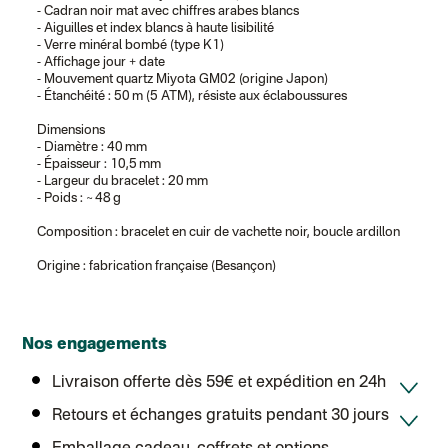
- Cadran noir mat avec chiffres arabes blancs
Chronopost International
- Aiguilles et index blancs à haute lisibilité
Chronopost - Livraison express à domicile
: Colis livré en 1 à 3 jo
- Verre minéral bombé (type K1)
Colissimo suivi (expédition Toi-même)
- Affichage jour + date
Lettre suivie (expédition Atelier Aismée)
- Mouvement quartz Miyota GM02 (origine Japon)
Colissimo suivi (expédition April Eleven)
- Étanchéité : 50 m (5 ATM), résiste aux éclaboussures
Suisse
Lettre prioritaire
Dimensions
Chronopost International
- Diamètre : 40 mm
Chronopost - Livraison express à domicile
: Colis livré en 1 à 3 jo
- Épaisseur : 10,5 mm
Colissimo suivi (expédition Toi-même)
- Largeur du bracelet : 20 mm
DPD colis suivi (expédition Bounce)
- Poids : ~ 48 g
Composition : bracelet en cuir de vachette noir, boucle ardillon
Origine : fabrication française (Besançon)
Nos engagements
Livraison offerte dès 59€ et expédition en 24h
Retours et échanges gratuits pendant 30 jours