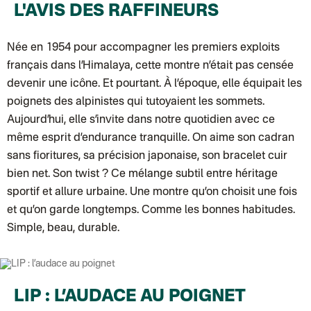
Colissimo suivi (expédition June & Jane)
L'AVIS DES RAFFINEURS
Colissimo suivi (expédition Les Fils)
Lettre suivie (expédition Les Fils)
Lettre suivie (expédition La Poupette à Paillettes)
Née en 1954 pour accompagner les premiers exploits
Colissimo suivi (expédition Toi-même)
Lettre suivie (expédition par Noémie, la créatrice)
français dans l’Himalaya, cette montre n’était pas censée
Colissimo suivi (expédition Zebrabook)
devenir une icône. Et pourtant. À l’époque, elle équipait les
Colissimo suivi (expédition Minoe)
Lettre suivie (expédition April Eleven)
poignets des alpinistes qui tutoyaient les sommets.
Colissimo suivi (expédition Petit Coq)
Aujourd’hui, elle s’invite dans notre quotidien avec ce
Lettre suivie (expédition Les mots doux)
Colissimo suivi (expédition Papier Curieux)
même esprit d’endurance tranquille. On aime son cadran
Lettre Suivie (expédition Atelier Wagram)
sans fioritures, sa précision japonaise, son bracelet cuir
Lettre suivie (expédition Atelier Aismée)
Colissimo suivi (expédition Mon Petit Poids)
bien net. Son twist ? Ce mélange subtil entre héritage
DPD colis suivi (expédition Bounce)
sportif et allure urbaine. Une montre qu’on choisit une fois
DPD colis suivi (expédition La Boîte Concept)
Colis suivi (expédition Loia)
et qu’on garde longtemps. Comme les bonnes habitudes.
Colissimo personnalisé
Simple, beau, durable.
Colis suivi (expédition Maison Roshi)
Colissimo suivi (expédition Connoisseur)
Colis suivi GLS (expédition Tikino)
Colissimo suivi (expédition April Eleven)
Belgique
Lettre prioritaire
LIP : L’AUDACE AU POIGNET
Colissimo suivi (expédition par Yamayama)
: Livraison à votre domici