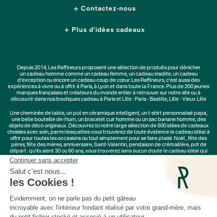
Contactez-nous
Plus d'idées cadeaux
Depuis 2014, Les Raffineurs proposent une sélection de produits pour dénicher
un
cadeau homme
comme un
cadeau femme
, un
cadeau insolite
, un
cadeau
d'exception
ou encore un cadeau coup de cœur. Les Raffineurs, c'est aussi des
expériences à vivre
ou à offrir à Paris, à Lyon et dans toute la France. Plus de
200 jeunes
marques
françaises et créateurs du monde entier à retrouver sur notre site ou à
découvrir dans nos boutiques cadeau à Paris et Lille :
Paris - Bastille
,
Lille - Vieux Lille
Une
cheminée de table
, un
pot en céramique intelligent
, un
t-shirt personnalisé papa
,
une belle bouteille de rhum, un
bracelet cuir homme
ou un
sac banane homme
, des
objets de déco originaux
. Découvrez ici notre large sélection de
500 idées de cadeaux
choisies avec soin, parmi lesquelles vous trouverez de toute évidence le cadeau idéal à
offrir pour toutes les occasions ou tout simplement pour se faire plaisir.
Noël
,
fête des
pères
,
fête des mères
,
anniversaire
,
Saint-Valentin
,
pendaison de crémaillère
, pot de
départ : qu'ils aient 30 ou 60 ans, vous trouverez sans aucun doute le cadeau idéal qui
ne les quittera jamais.
Cadeaux Saint-Valentin
|
Cadeaux Fête des Grands-Mères
|
Cadeaux Fête des Mères
|
Cadeaux Fête des Pères
|
Cadeaux Fête des Grands-Pères
|
Cadeaux Secret Santa
|
Cadeaux de Noël