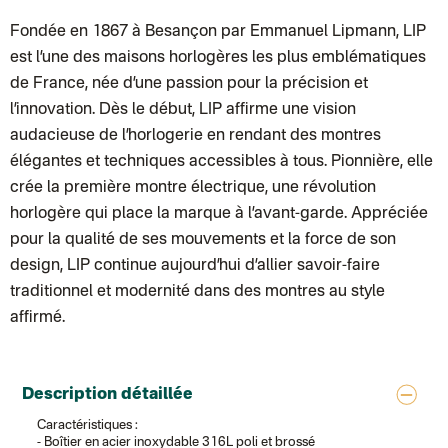
Chronopost Belgique
Colissimo suivi (expédition par Tot)
: Livraison à votre domicile, suivi
Fondée en 1867 à Besançon par Emmanuel Lipmann, LIP
Chronopost - Livraison express à domicile
: Colis livré en 1 à 3 jo
Colissimo suivi (expédition partenaire)
est l’une des maisons horlogères les plus emblématiques
Chronopost - Livraison Europe en relais Pickup
: Colis livré en 2 à 
de France, née d’une passion pour la précision et
Colissimo suivi (expédition Soundivine)
Colissimo suivi (expédition Cheer Moda)
l’innovation. Dès le début, LIP affirme une vision
Colis suivi (DPD)
audacieuse de l’horlogerie en rendant des montres
Colissimo suivi (expédition June & Jane)
Colissimo suivi (expédition Toi-même)
élégantes et techniques accessibles à tous. Pionnière, elle
Lettre suivie (expédition par Noémie, la créatrice)
crée la première montre électrique, une révolution
Colissimo suivi (expédition Zebrabook)
Colissimo suivi (expédition Minoe)
horlogère qui place la marque à l’avant-garde. Appréciée
Lettre suivie (expédition April Eleven)
pour la qualité de ses mouvements et la force de son
Lettre suivie (expédition Les mots doux)
Colissimo suivi (expédition Papier Curieux)
design, LIP continue aujourd’hui d’allier savoir-faire
Lettre suivie (expédition Atelier Aismée)
DPD colis suivi (expédition Bounce)
traditionnel et modernité dans des montres au style
DPD colis suivi (expédition La Boîte Concept)
affirmé.
Colis suivi (expédition Loia)
Colissimo personnalisé
Colissimo suivi (expédition Connoisseur)
Colis suivi GLS (expédition Tikino)
Colissimo suivi (expédition April Eleven)
Description détaillée
Luxembourg
Caractéristiques :
Lettre prioritaire
- Boîtier en acier inoxydable 316L poli et brossé
UPS
: Livraison sous 7 jours