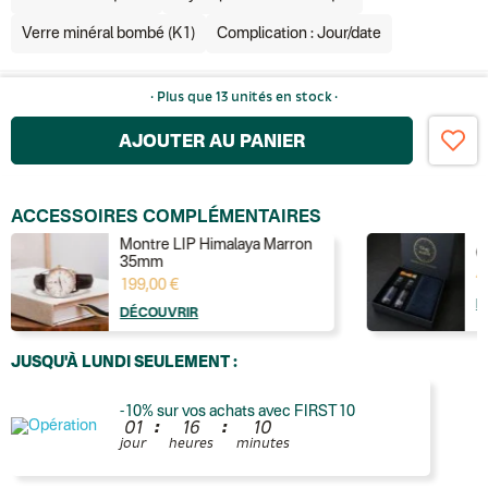
Verre minéral bombé (K1)
Complication : Jour/date
· Plus que 13 unités en stock ·
AJOUTER AU PANIER
ACCESSOIRES COMPLÉMENTAIRES
Montre LIP Himalaya Marron
C
35mm
4
199,00 €
D
DÉCOUVRIR
JUSQU'À LUNDI SEULEMENT :
-10% sur vos achats avec FIRST10
:
:
0
1
1
6
1
0
jour
heures
minutes