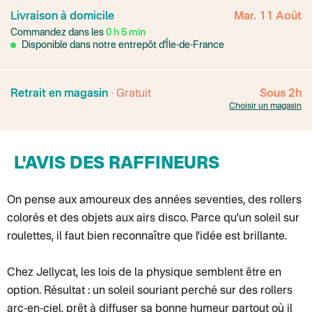
Colissimo suivi
Livraison à domicile
Mar. 11 Août
Point relais rapide
Commandez dans les
0
h
5
min
Transport Express
Lettre prioritaire
Disponible dans notre entrepôt d'Île-de-France
UPS
: Livraison sous 7 jours
Colis suivi
: Livraison sous 4 jours ouvrés
Colissimo suivi (expédition par Yamayama)
: Livraison à votre domici
Livraison TNT (expédition par Salty design )
: 72h
Retrait en magasin
· Gratuit
Sous 2h
Point relais Express (commerçant ou bureau de poste)
: Point rela
Choisir un magasin
BOUTIQUE : BASTILLE
BOUTIQUE : SAINT-SULPICE
Colissimo suivi (expédition par Tot)
: Livraison à votre domicile, suivi
BOUTIQUE : BATIGNOLLES
L'AVIS DES RAFFINEURS
Point relais Standard
Colissimo suivi (expédition par Ratio)
: Livraison à votre domicile, sui
Chronopost - Livraison express à domicile
: Colis livré en 1 à 3 jo
Colissimo suivi (expédition partenaire)
On pense aux amoureux des années seventies, des rollers
Colissimo suivi (envoi partenaire)
colorés et des objets aux airs disco. Parce qu'un soleil sur
Test dropshipping
Colissimo suivi (expédition Soundivine)
roulettes, il faut bien reconnaître que l'idée est brillante.
Colissimo suivi (expédition Juste un arbre)
Colissimo suivi (expédition Cheer Moda)
Lettre suivie (expédition Merci Maman)
Chez Jellycat, les lois de la physique semblent être en
Colis suivi (DPD)
option. Résultat : un soleil souriant perché sur des rollers
Colissimo suivi (expédition June & Jane)
Colissimo suivi (expédition Les Fils)
arc-en-ciel, prêt à diffuser sa bonne humeur partout où il