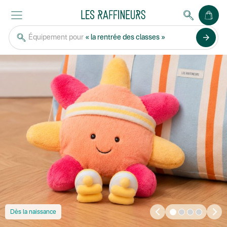
arrow_forward
Équipement pour
« la rentrée des classes »
Dès la naissance
1
2
3
4