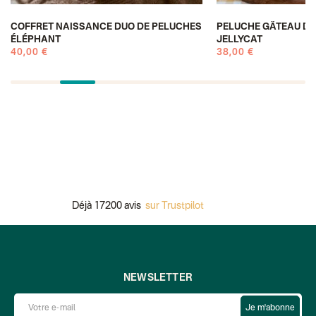
COFFRET NAISSANCE DUO DE PELUCHES
PELUCHE GÂTEAU D’
ÉLÉPHANT
JELLYCAT
40,00 €
38,00 €
Déjà 17200 avis
sur Trustpilot
P
NEWSLETTER
Je m'abonne