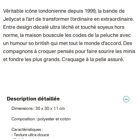
Chronopost - Livraison express à domicile
: Colis livré en 1 à 3 jo
Colissimo suivi (expédition partenaire)
Chronopost - Livraison Europe en relais Pickup
Véritable icône londonienne depuis 1999, la bande de
: Colis livré en 2 à 
Colissimo suivi (expédition Soundivine)
Jellycat
a l’art de transformer l’ordinaire en extraordinaire.
Colissimo suivi (expédition Cheer Moda)
Colis suivi (DPD)
Entre design décalé ultra léché et touché soyeux hors
Colissimo suivi (expédition June & Jane)
norme, la maison bouscule les codes de la peluche avec
Colissimo suivi (expédition Toi-même)
Lettre suivie (expédition par Noémie, la créatrice)
un humour so british qui met tout le monde d'accord. Des
Colissimo suivi (expédition Zebrabook)
compagnons à croquer pensés pour faire sourire les minis
Colissimo suivi (expédition Minoe)
Lettre suivie (expédition April Eleven)
et fondre les plus grands. Craquage à la pelle assuré.
Lettre suivie (expédition Les mots doux)
Colissimo suivi (expédition Papier Curieux)
Lettre suivie (expédition Atelier Aismée)
DPD colis suivi (expédition Bounce)
DPD colis suivi (expédition La Boîte Concept)
Colis suivi (expédition Loia)
Colissimo personnalisé
Description détaillée
Colissimo suivi (expédition Connoisseur)
Colis suivi GLS (expédition Tikino)
Dimensions : 30 x 30 x 11 cm
Colissimo suivi (expédition April Eleven)
Luxembourg
Composition : polyester et coton
Lettre prioritaire
UPS
: Livraison sous 7 jours
Caractéristiques :
Chronopost International
- Texture ultra-douce
Chronopost - Livraison express à domicile
: Colis livré en 1 à 3 jo