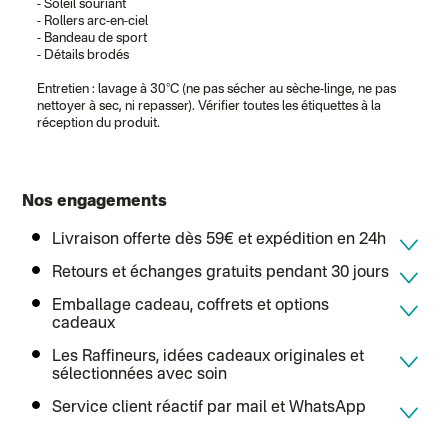
- Soleil souriant
Colissimo suivi (expédition Toi-même)
- Rollers arc-en-ciel
Lettre suivie (expédition Atelier Aismée)
- Bandeau de sport
Colissimo suivi (expédition April Eleven)
- Détails brodés
Suisse
Lettre prioritaire
Entretien : lavage à 30°C (ne pas sécher au sèche-linge, ne pas
Chronopost International
nettoyer à sec, ni repasser). Vérifier toutes les étiquettes à la
Chronopost - Livraison express à domicile
: Colis livré en 1 à 3 jo
réception du produit.
Colissimo suivi (expédition Toi-même)
DPD colis suivi (expédition Bounce)
Nos engagements
Livraison offerte dès 59€ et expédition en 24h
Retours et échanges gratuits pendant 30 jours
Emballage cadeau, coffrets et options
cadeaux
Les Raffineurs, idées cadeaux originales et
sélectionnées avec soin
Service client réactif par mail et WhatsApp