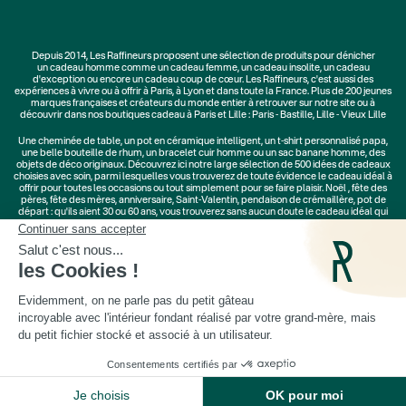
Depuis 2014, Les Raffineurs proposent une sélection de produits pour dénicher
un
cadeau homme
comme un
cadeau femme
, un
cadeau insolite
, un
cadeau
d'exception
ou encore un cadeau coup de cœur. Les Raffineurs, c'est aussi des
expériences à vivre
ou à offrir à Paris, à Lyon et dans toute la France. Plus de
200 jeunes
marques
françaises et créateurs du monde entier à retrouver sur notre site ou à
découvrir dans nos boutiques cadeau à Paris et Lille :
Paris - Bastille
,
Lille - Vieux Lille
Une
cheminée de table
, un
pot en céramique intelligent
, un
t-shirt personnalisé papa
,
une belle bouteille de rhum, un
bracelet cuir homme
ou un
sac banane homme
, des
objets de déco originaux
. Découvrez ici notre large sélection de
500 idées de cadeaux
choisies avec soin, parmi lesquelles vous trouverez de toute évidence le cadeau idéal à
offrir pour toutes les occasions ou tout simplement pour se faire plaisir.
Noël
,
fête des
pères
,
fête des mères
,
anniversaire
,
Saint-Valentin
,
pendaison de crémaillère
, pot de
départ : qu'ils aient 30 ou 60 ans, vous trouverez sans aucun doute le cadeau idéal qui
ne les quittera jamais.
Cadeaux Saint-Valentin
|
Cadeaux Fête des Grands-Mères
|
Cadeaux Fête des Mères
|
Cadeaux Fête des Pères
|
Cadeaux Fête des Grands-Pères
|
Cadeaux Secret Santa
|
Cadeaux de Noël
· Livraison
le 11 août
·
© Les Raffineurs 2014-2026 |
Mentions légales
-
Cookies
-
Politique de confidentialité
AJOUTER AU PANIER