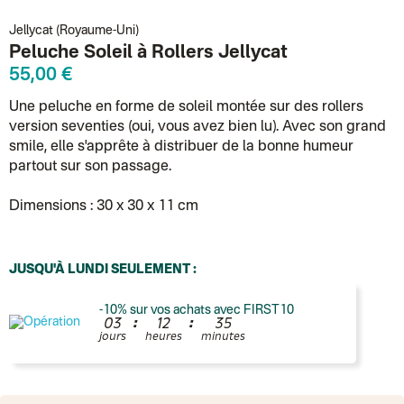
Jellycat (Royaume-Uni)
Peluche Soleil à Rollers Jellycat
55,00 €
Une peluche en forme de soleil montée sur des rollers
version seventies (oui, vous avez bien lu). Avec son grand
smile, elle s'apprête à distribuer de la bonne humeur
partout sur son passage.
Dimensions : 30 x 30 x 11 cm
JUSQU'À LUNDI SEULEMENT :
-10% sur vos achats avec FIRST10
:
:
0
3
1
2
3
5
jours
heures
minutes
France