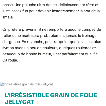
Lettre suivie (expédition Les Fils)
passe. Une peluche ultra douce, délicieusement rétro et
Lettre suivie (expédition La Poupette à Paillettes)
Colissimo suivi (expédition Toi-même)
juste assez fun pour devenir instantanément la star de la
Lettre suivie (expédition par Noémie, la créatrice)
smala.
Colissimo suivi (expédition Zebrabook)
Colissimo suivi (expédition Minoe)
Lettre suivie (expédition April Eleven)
On préfère prévenir : il ne remportera aucune compét' de
Colissimo suivi (expédition Petit Coq)
Lettre suivie (expédition Les mots doux)
roller et ne maîtrisera probablement jamais le freinage
Colissimo suivi (expédition Papier Curieux)
d'urgence. En revanche, pour rappeler que la vie est plus
Lettre Suivie (expédition Atelier Wagram)
Lettre suivie (expédition Atelier Aismée)
sympa avec un peu de couleurs, quelques roulettes et
Colissimo suivi (expédition Mon Petit Poids)
DPD colis suivi (expédition Bounce)
beaucoup de bonne humeur, il est parfaitement qualifié.
DPD colis suivi (expédition La Boîte Concept)
Ça roule.
Colis suivi (expédition Loia)
Colissimo personnalisé
Colis suivi (expédition Maison Roshi)
Colissimo suivi (expédition Connoisseur)
Colis suivi GLS (expédition Tikino)
Colissimo suivi (expédition April Eleven)
Belgique
Lettre prioritaire
Colissimo suivi (expédition par Yamayama)
: Livraison à votre domici
L'IRRÉSISTIBLE GRAIN DE FOLIE
Chronopost Belgique
JELLYCAT
Colissimo suivi (expédition par Tot)
: Livraison à votre domicile, suivi