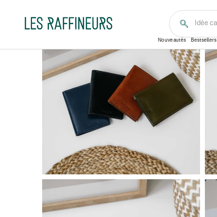
Accueil
Pour lui
Petite maroquinerie
Porte-carte
Coffre
Personnalisable
Exclusivité
Nouveautés
Bestsellers