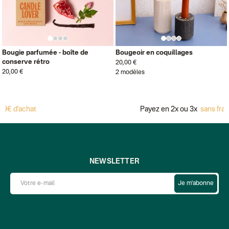
Bougie parfumée - boîte de
Bougeoir en coquillages
conserve rétro
20,00 €
20,00 €
2 modèles
 d'achat
Payez en 2x ou 3x
sans frais a
NEWSLETTER
Je m'abonne