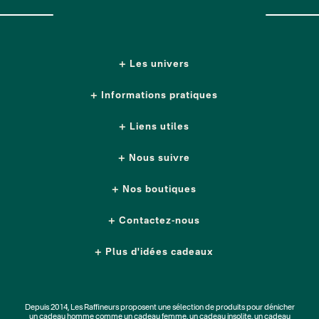
Les univers
Informations pratiques
Liens utiles
Nous suivre
Nos boutiques
Contactez-nous
Plus d'idées cadeaux
Depuis 2014, Les Raffineurs proposent une sélection de produits pour dénicher
un
cadeau homme
comme un
cadeau femme
, un
cadeau insolite
, un
cadeau