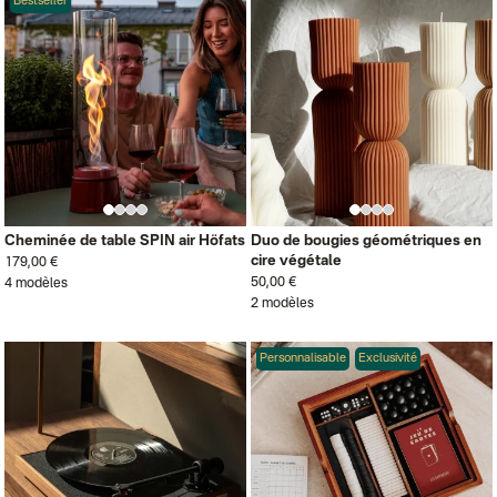
Bestseller
Cheminée de table SPIN air Höfats
Duo de bougies géométriques en
cire végétale
179,00 €
50,00 €
4 modèles
2 modèles
Personnalisable
Exclusivité