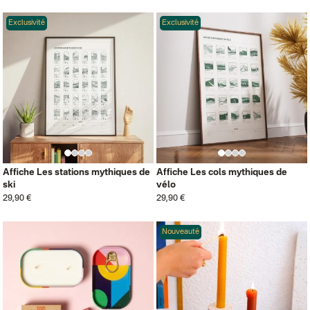
Exclusivité
Exclusivité
Affiche Les stations mythiques de
Affiche Les cols mythiques de
ski
vélo
29,90 €
29,90 €
Nouveauté