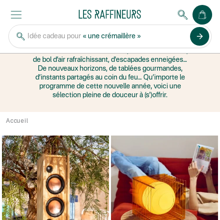
Cocooning
& CHILL
arrow_forward
Idée cadeau pour
« une crémaillère »
Nos idées cadeaux détente
Comme une envie de bien-être, de chill à la maison,
de bol d’air rafraîchissant, d'escapades enneigées…
De nouveaux horizons, de tablées gourmandes,
d’instants partagés au coin du feu… Qu’importe le
programme de cette nouvelle année, voici une
sélection pleine de douceur à (s')offrir.
Accueil