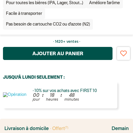
Pour toutes les bières (IPA, Lager, Stout...)
Améliore l'arôme
Facile à transporter
Pas besoin de cartouche CO2 ou d'azote (N2)
· 1420+ ventes ·
AJOUTER AU PANIER
JUSQU'À LUNDI SEULEMENT :
-10% sur vos achats avec FIRST10
:
:
0
0
1
8
4
8
jour
heures
minutes
France
Colissimo suivi
(?)
Livraison à domicile
· Offert
Demain
Point relais rapide