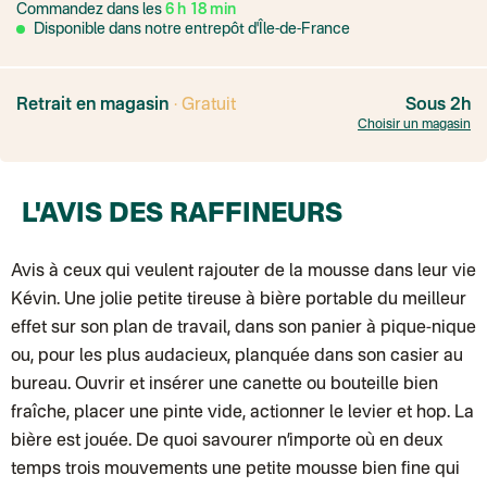
Commandez dans les
6
h
18
min
Transport Express
Lettre prioritaire
Disponible dans notre entrepôt d'Île-de-France
UPS
: Livraison sous 7 jours
Colis suivi
: Livraison sous 4 jours ouvrés
Colissimo suivi (expédition par Yamayama)
: Livraison à votre domici
Livraison TNT (expédition par Salty design )
: 72h
Retrait en magasin
· Gratuit
Sous 2h
Point relais Express (commerçant ou bureau de poste)
: Point rela
Choisir un magasin
BOUTIQUE : BASTILLE
BOUTIQUE : SAINT-SULPICE
Colissimo suivi (expédition par Tot)
: Livraison à votre domicile, suivi
BOUTIQUE : BATIGNOLLES
L'AVIS DES RAFFINEURS
Point relais Standard
Colissimo suivi (expédition par Ratio)
: Livraison à votre domicile, sui
Chronopost - Livraison express à domicile
: Colis livré en 1 à 3 jo
Colissimo suivi (expédition partenaire)
Avis à ceux qui veulent rajouter de la mousse dans leur vie
Colissimo suivi (envoi partenaire)
Kévin. Une jolie petite tireuse à bière portable du meilleur
Test dropshipping
Colissimo suivi (expédition Soundivine)
effet sur son plan de travail, dans son panier à pique-nique
Colissimo suivi (expédition Juste un arbre)
ou, pour les plus audacieux, planquée dans son casier au
Colissimo suivi (expédition Cheer Moda)
Lettre suivie (expédition Merci Maman)
bureau. Ouvrir et insérer une canette ou bouteille bien
Colis suivi (DPD)
fraîche, placer une pinte vide, actionner le levier et hop. La
Colissimo suivi (expédition June & Jane)
Colissimo suivi (expédition Les Fils)
bière est jouée. De quoi savourer n’importe où en deux
Lettre suivie (expédition Les Fils)
temps trois mouvements une petite mousse bien fine qui
Lettre suivie (expédition La Poupette à Paillettes)