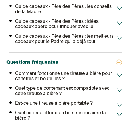
Colissimo suivi (expédition April Eleven)
Guide cadeaux
- Fête des Pères : les conseils
Suisse
de la Madre
Lettre prioritaire
Chronopost International
Guide cadeaux
- Fête des Pères : idées
Chronopost - Livraison express à domicile
: Colis livré en 1 à 3 jo
cadeaux apéro pour trinquer avec lui
Colissimo suivi (expédition Toi-même)
DPD colis suivi (expédition Bounce)
Guide cadeaux
- Fête des Pères : les meilleurs
cadeaux pour le Padre qui a déjà tout
Questions fréquentes
Comment fonctionne une tireuse à bière pour
canettes et bouteilles ?
Quel type de contenant est compatible avec
cette tireuse à bière ?
Est-ce une tireuse à bière portable ?
Quel cadeau offrir à un homme qui aime la
bière ?