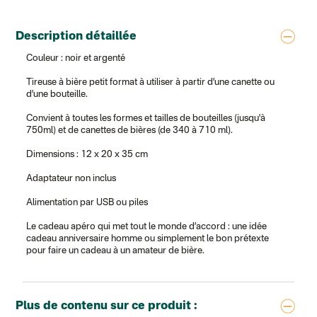
Colissimo suivi (expédition Soundivine)
Colissimo suivi (expédition Cheer Moda)
Colis suivi (DPD)
Description détaillée
Colissimo suivi (expédition June & Jane)
Colissimo suivi (expédition Toi-même)
Couleur : noir et argenté
Lettre suivie (expédition par Noémie, la créatrice)
Colissimo suivi (expédition Zebrabook)
Tireuse à bière petit format à utiliser à partir d’une canette ou
Colissimo suivi (expédition Minoe)
d’une bouteille.
Lettre suivie (expédition April Eleven)
Lettre suivie (expédition Les mots doux)
Convient à toutes les formes et tailles de bouteilles (jusqu'à
Colissimo suivi (expédition Papier Curieux)
750ml) et de canettes de bières (de 340 à 710 ml).
Lettre suivie (expédition Atelier Aismée)
DPD colis suivi (expédition Bounce)
Dimensions : 12 x 20 x 35 cm
DPD colis suivi (expédition La Boîte Concept)
Colis suivi (expédition Loia)
Adaptateur non inclus
Colissimo personnalisé
Colissimo suivi (expédition Connoisseur)
Alimentation par USB ou piles
Colis suivi GLS (expédition Tikino)
Colissimo suivi (expédition April Eleven)
Le cadeau apéro qui met tout le monde d’accord : une idée
Luxembourg
cadeau anniversaire homme ou simplement le bon prétexte
Lettre prioritaire
pour faire un cadeau à un amateur de bière.
UPS
: Livraison sous 7 jours
Chronopost International
Chronopost - Livraison express à domicile
: Colis livré en 1 à 3 jo
Colissimo suivi (expédition Toi-même)
Plus de contenu sur ce produit :
Lettre suivie (expédition Atelier Aismée)