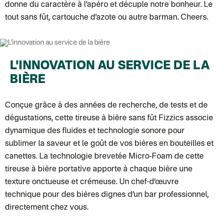
Colissimo suivi (expédition Toi-même)
donne du caractère à l’apéro et décuple notre bonheur. Le
Lettre suivie (expédition par Noémie, la créatrice)
tout sans fût, cartouche d’azote ou autre barman. Cheers.
Colissimo suivi (expédition Zebrabook)
Colissimo suivi (expédition Minoe)
Lettre suivie (expédition April Eleven)
Colissimo suivi (expédition Petit Coq)
Lettre suivie (expédition Les mots doux)
Colissimo suivi (expédition Papier Curieux)
L'INNOVATION AU SERVICE DE LA
Lettre Suivie (expédition Atelier Wagram)
Lettre suivie (expédition Atelier Aismée)
BIÈRE
Colissimo suivi (expédition Mon Petit Poids)
DPD colis suivi (expédition Bounce)
DPD colis suivi (expédition La Boîte Concept)
Conçue grâce à des années de recherche, de tests et de
Colis suivi (expédition Loia)
dégustations, cette tireuse à bière sans fût Fizzics associe
Colissimo personnalisé
Colis suivi (expédition Maison Roshi)
dynamique des fluides et technologie sonore pour
Colissimo suivi (expédition Connoisseur)
sublimer la saveur et le goût de vos bières en bouteilles et
Colis suivi GLS (expédition Tikino)
Colissimo suivi (expédition April Eleven)
canettes. La technologie brevetée Micro-Foam de cette
Belgique
Lettre prioritaire
tireuse à bière portative apporte à chaque bière une
Colissimo suivi (expédition par Yamayama)
: Livraison à votre domici
texture onctueuse et crémeuse. Un chef-d’œuvre
Chronopost Belgique
Colissimo suivi (expédition par Tot)
: Livraison à votre domicile, suivi
technique pour des bières dignes d’un bar professionnel,
Chronopost - Livraison express à domicile
: Colis livré en 1 à 3 jo
directement chez vous.
Colissimo suivi (expédition partenaire)
Chronopost - Livraison Europe en relais Pickup
: Colis livré en 2 à 