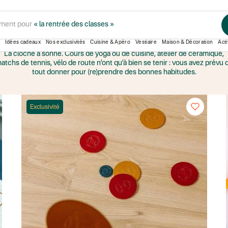
ment pour
« la rentrée des classes »
Jeux,
COOK & MATCH
Idées cadeaux
Nos exclusivités
Cuisine & Apéro
Vestiaire
Maison & Décoration
Acti
La cloche a sonné. Cours de yoga ou de cuisine, atelier de céramique,
atchs de tennis, vélo de route n’ont qu’à bien se tenir : vous avez prévu 
tout donner pour (re)prendre des bonnes habitudes.
Exclusivité