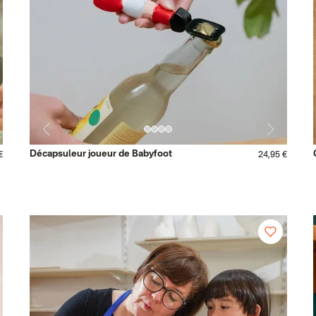
Décapsuleur joueur de Babyfoot
€
24,95 €