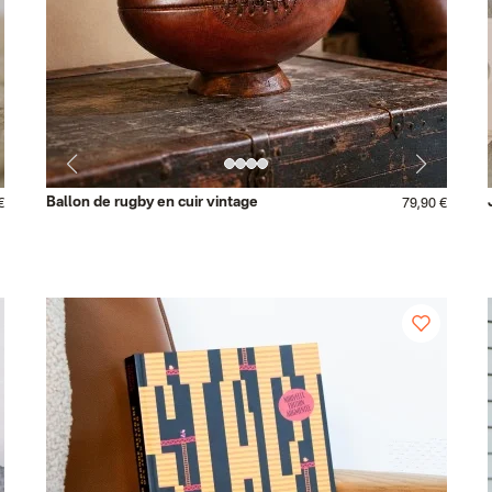
Ballon de rugby en cuir vintage
€
79,90 €