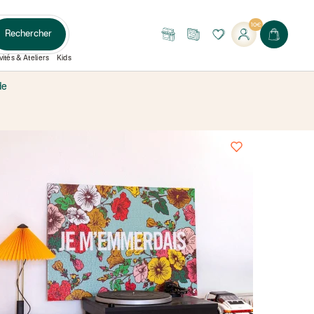
10€
Rechercher
Nos
Le
boutiques
Journal
vités & Ateliers
Kids
de