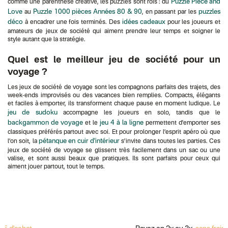
Puzzle Piece and
comme une parenthèse créative, les puzzles sont rois : du
Love
Puzzle 1000 pièces Années 80 & 90
puzzles
au
, en passant par les
déco
idées cadeaux
à encadrer une fois terminés. Des
pour les joueurs et
amateurs de jeux de société qui aiment prendre leur temps et soigner le
style autant que la stratégie.
Quel est le meilleur jeu de société pour un
voyage ?
Les jeux de société de voyage sont les compagnons parfaits des trajets, des
week-ends improvisés ou des vacances bien remplies. Compacts, élégants
et faciles à emporter, ils transforment chaque pause en moment ludique. Le
jeu de sudoku
accompagne les joueurs en solo, tandis que le
backgammon de voyage
jeu 4 à la ligne
et le
permettent d'emporter ses
classiques préférés partout avec soi. Et pour prolonger l’esprit apéro où que
pétanque en cuir d'intérieur
l’on soit, la
s’invite dans toutes les parties. Ces
jeux de société de voyage se glissent très facilement dans un sac ou une
valise, et sont aussi beaux que pratiques. Ils sont parfaits pour ceux qui
aiment jouer partout, tout le temps.