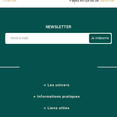
achat
Payez en 2x ou 3x
sans frais avec
NEWSLETTER
Je m'abonne
Les univers
Informations pratiques
Liens utiles