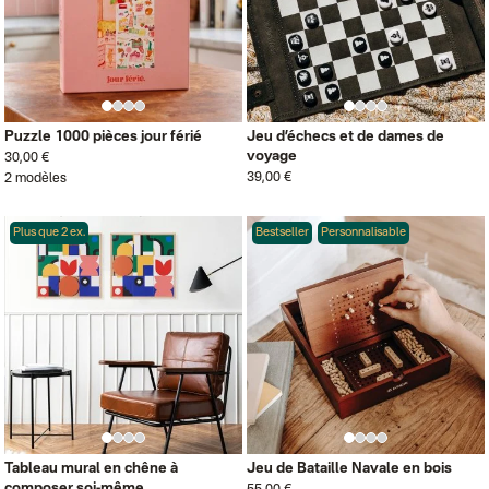
Puzzle 1000 pièces jour férié
Jeu d’échecs et de dames de
voyage
30,00 €
39,00 €
2 modèles
Plus que 2 ex.
Bestseller
Personnalisable
Tableau mural en chêne à
Jeu de Bataille Navale en bois
composer soi-même