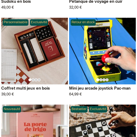
Sudoku en bois
Pétanque de voyage en cuir
49,00 €
32,00 €
Personnalisable
Exclusivité
Retour en stock
Coffret multi jeux en bois
Mini jeu arcade joystick Pac-man
39,00 €
64,99 €
Nouveauté
Bestseller
Exclusivité