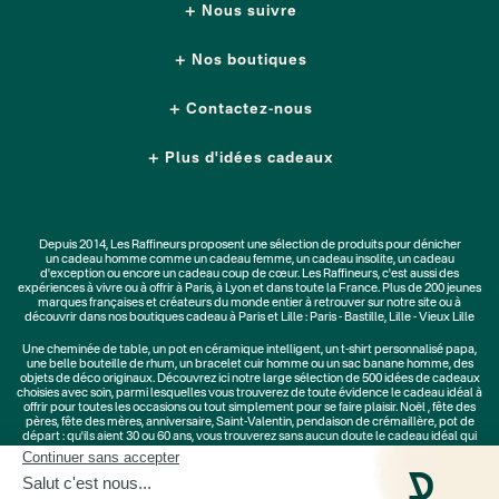
Nous suivre
Nos boutiques
Contactez-nous
Plus d'idées cadeaux
Depuis 2014, Les Raffineurs proposent une sélection de produits pour dénicher
un
cadeau homme
comme un
cadeau femme
, un
cadeau insolite
, un
cadeau
d'exception
ou encore un cadeau coup de cœur. Les Raffineurs, c'est aussi des
expériences à vivre
ou à offrir à Paris, à Lyon et dans toute la France. Plus de
200 jeunes
marques
françaises et créateurs du monde entier à retrouver sur notre site ou à
découvrir dans nos boutiques cadeau à Paris et Lille :
Paris - Bastille
,
Lille - Vieux Lille
Une
cheminée de table
, un
pot en céramique intelligent
, un
t-shirt personnalisé papa
,
une belle bouteille de rhum, un
bracelet cuir homme
ou un
sac banane homme
, des
objets de déco originaux
. Découvrez ici notre large sélection de
500 idées de cadeaux
choisies avec soin, parmi lesquelles vous trouverez de toute évidence le cadeau idéal à
offrir pour toutes les occasions ou tout simplement pour se faire plaisir.
Noël
,
fête des
pères
,
fête des mères
,
anniversaire
,
Saint-Valentin
,
pendaison de crémaillère
, pot de
départ : qu'ils aient 30 ou 60 ans, vous trouverez sans aucun doute le cadeau idéal qui
ne les quittera jamais.
Cadeaux Saint-Valentin
|
Cadeaux Fête des Grands-Mères
|
Cadeaux Fête des Mères
|
Cadeaux Fête des Pères
|
Cadeaux Fête des Grands-Pères
|
Cadeaux Secret Santa
|