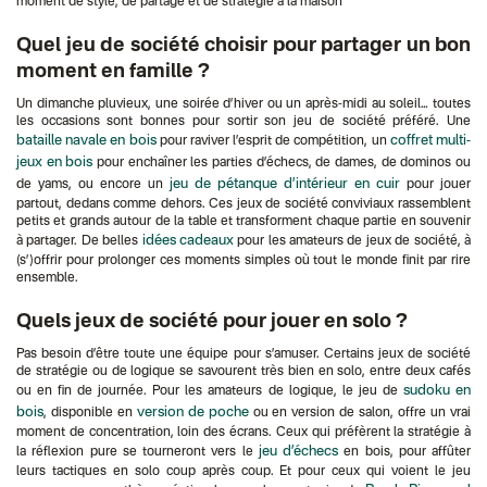
moment de style, de partage et de stratégie à la maison
Quel jeu de société choisir pour partager un bon
moment en famille ?
Un dimanche pluvieux, une soirée d’hiver ou un après-midi au soleil… toutes
les occasions sont bonnes pour sortir son jeu de société préféré. Une
bataille navale en bois
coffret multi-
pour raviver l’esprit de compétition, un
jeux en bois
pour enchaîner les parties d’échecs, de dames, de dominos ou
jeu de pétanque d’intérieur en cuir
de yams, ou encore un
pour jouer
partout, dedans comme dehors. Ces jeux de société conviviaux rassemblent
petits et grands autour de la table et transforment chaque partie en souvenir
idées cadeaux
à partager. De belles
pour les amateurs de jeux de société, à
(s’)offrir pour prolonger ces moments simples où tout le monde finit par rire
ensemble.
Quels jeux de société pour jouer en solo ?
Pas besoin d’être toute une équipe pour s’amuser. Certains jeux de société
de stratégie ou de logique se savourent très bien en solo, entre deux cafés
sudoku en
ou en fin de journée. Pour les amateurs de logique, le jeu de
bois
version de poche
, disponible en
ou en version de salon, offre un vrai
moment de concentration, loin des écrans. Ceux qui préfèrent la stratégie à
jeu d’échecs
la réflexion pure se tourneront vers le
en bois, pour affûter
leurs tactiques en solo coup après coup. Et pour ceux qui voient le jeu