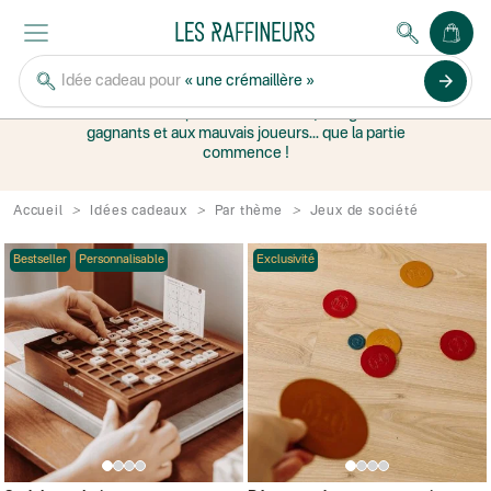
AVOIR DU JEU
arrow_forward
Idée cadeau pour
« une crémaillère »
Jeux de société et puzzles
Avis aux compétiteurs acharnés, aux grands
gagnants et aux mauvais joueurs... que la partie
commence !
Accueil
Idées cadeaux
Par thème
Jeux de société
Bestseller
Personnalisable
Exclusivité