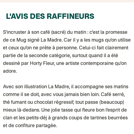
BOUTIQUE : BATIGNOLLES
Point relais Standard
Colissimo suivi (expédition par Ratio)
: Livraison à votre domicile, sui
L'AVIS DES RAFFINEURS
Chronopost - Livraison express à domicile
: Colis livré en 1 à 3 jo
Colissimo suivi (expédition partenaire)
Colissimo suivi (envoi partenaire)
Test dropshipping
S'incruster à son café (sacré) du matin : c'est la promesse
Colissimo suivi (expédition Soundivine)
de ce Mug signé La Madre. Car il y a les mugs qu’on utilise
Colissimo suivi (expédition Juste un arbre)
Colissimo suivi (expédition Cheer Moda)
et ceux qu’on ne prête à personne. Celui-ci fait clairement
Lettre suivie (expédition Merci Maman)
partie de la seconde catégorie, surtout quand il a été
Colis suivi (DPD)
Colissimo suivi (expédition June & Jane)
dessiné par Horty Fleur, une artiste contemporaine qu'on
Colissimo suivi (expédition Les Fils)
adore.
Lettre suivie (expédition Les Fils)
Lettre suivie (expédition La Poupette à Paillettes)
Colissimo suivi (expédition Toi-même)
Avec son illustration La Madre, il accompagne ses matins
Lettre suivie (expédition par Noémie, la créatrice)
Colissimo suivi (expédition Zebrabook)
comme il se doit, avec vous jamais bien loin. Café serré,
Colissimo suivi (expédition Minoe)
thé fumant ou chocolat régressif, tout passe (beaucoup)
Lettre suivie (expédition April Eleven)
Colissimo suivi (expédition Petit Coq)
mieux là-dedans. Une jolie tasse qui fleure bon l’esprit de
Lettre suivie (expédition Les mots doux)
Colissimo suivi (expédition Papier Curieux)
clan et les petits-déj à grands coups de tartines beurrées
Lettre Suivie (expédition Atelier Wagram)
et de confiture partagée.
Lettre suivie (expédition Atelier Aismée)
Colissimo suivi (expédition Mon Petit Poids)