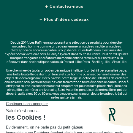
Contactez-nous
Plus d'idées cadeaux
Depuis 2014, Les Raffineurs proposent une sélection de produits pour dénicher
un
cadeau homme
comme un
cadeau femme
, un
cadeau insolite
, un
cadeau
d'exception
ou encore un cadeau coup de cœur. Les Raffineurs, c'est aussi des
expériences à vivre
ou à offrir à Paris, à Lyon et dans toute la France. Plus de
200 jeunes
marques
françaises et créateurs du monde entier à retrouver sur notre site ou à
découvrir dans nos boutiques cadeau à Paris et Lille :
Paris - Bastille
,
Lille - Vieux Lille
Une
cheminée de table
, un
pot en céramique intelligent
, un
t-shirt personnalisé papa
,
une belle bouteille de rhum, un
bracelet cuir homme
ou un
sac banane homme
, des
objets de déco originaux
. Découvrez ici notre large sélection de
500 idées de cadeaux
choisies avec soin, parmi lesquelles vous trouverez de toute évidence le cadeau idéal à
offrir pour toutes les occasions ou tout simplement pour se faire plaisir.
Noël
,
fête des
pères
,
fête des mères
,
anniversaire
,
Saint-Valentin
,
pendaison de crémaillère
, pot de
départ : qu'ils aient 30 ou 60 ans, vous trouverez sans aucun doute le cadeau idéal qui
ne les quittera jamais.
Cadeaux Saint-Valentin
|
Cadeaux Fête des Grands-Mères
|
Cadeaux Fête des Mères
|
Cadeaux Fête des Pères
|
Cadeaux Fête des Grands-Pères
|
Cadeaux Secret Santa
|
Cadeaux de Noël