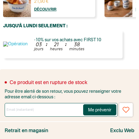
21,90 €
3
DÉCOUVRIR
D
JUSQU'À LUNDI SEULEMENT :
-10% sur vos achats avec FIRST10
:
:
0
3
2
1
3
8
jours
heures
minutes
France
Colissimo suivi
Point relais rapide
Ce produit est en rupture de stock
Transport Express
Pour être alerté de son retour, vous pouvez renseigner votre
Lettre prioritaire
adresse email ci-dessous :
UPS
: Livraison sous 7 jours
Colis suivi
: Livraison sous 4 jours ouvrés
Colissimo suivi (expédition par Yamayama)
: Livraison à votre domici
Me prévenir
Livraison TNT (expédition par Salty design )
: 72h
Point relais Express (commerçant ou bureau de poste)
: Point rela
BOUTIQUE : BASTILLE
BOUTIQUE : SAINT-SULPICE
Retrait en magasin
Exclu Web
Colissimo suivi (expédition par Tot)
: Livraison à votre domicile, suivi