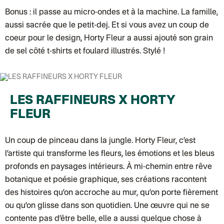
DPD colis suivi (expédition Bounce)
Bonus : il passe au micro-ondes et à la machine. La famille,
DPD colis suivi (expédition La Boîte Concept)
Colis suivi (expédition Loia)
aussi sacrée que le petit-dej. Et si vous avez un coup de
Colissimo personnalisé
coeur pour le design, Horty Fleur a aussi ajouté son grain
Colis suivi (expédition Maison Roshi)
Colissimo suivi (expédition Connoisseur)
de sel côté t-shirts et foulard illustrés. Stylé !
Colis suivi GLS (expédition Tikino)
Colissimo suivi (expédition April Eleven)
Belgique
Lettre prioritaire
Colissimo suivi (expédition par Yamayama)
: Livraison à votre domici
LES RAFFINEURS X HORTY
Chronopost Belgique
Colissimo suivi (expédition par Tot)
: Livraison à votre domicile, suivi
FLEUR
Chronopost - Livraison express à domicile
: Colis livré en 1 à 3 jo
Colissimo suivi (expédition partenaire)
Chronopost - Livraison Europe en relais Pickup
: Colis livré en 2 à 
Un coup de pinceau dans la jungle. Horty Fleur, c’est
Colissimo suivi (expédition Soundivine)
Colissimo suivi (expédition Cheer Moda)
l’artiste qui transforme les fleurs, les émotions et les bleus
Colis suivi (DPD)
profonds en paysages intérieurs. À mi-chemin entre rêve
Colissimo suivi (expédition June & Jane)
Colissimo suivi (expédition Toi-même)
botanique et poésie graphique, ses créations racontent
Lettre suivie (expédition par Noémie, la créatrice)
des histoires qu’on accroche au mur, qu’on porte fièrement
Colissimo suivi (expédition Zebrabook)
Colissimo suivi (expédition Minoe)
ou qu’on glisse dans son quotidien. Une œuvre qui ne se
Lettre suivie (expédition April Eleven)
contente pas d’être belle, elle a aussi quelque chose à
Lettre suivie (expédition Les mots doux)