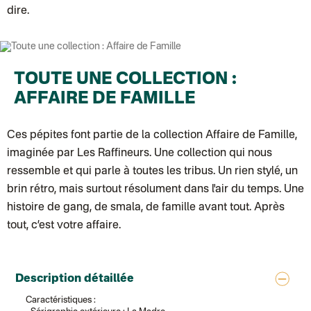
Colissimo suivi (expédition Papier Curieux)
dire.
Lettre suivie (expédition Atelier Aismée)
DPD colis suivi (expédition Bounce)
DPD colis suivi (expédition La Boîte Concept)
Colis suivi (expédition Loia)
Colissimo personnalisé
Colissimo suivi (expédition Connoisseur)
TOUTE UNE COLLECTION :
Colis suivi GLS (expédition Tikino)
AFFAIRE DE FAMILLE
Colissimo suivi (expédition April Eleven)
Luxembourg
Lettre prioritaire
Ces pépites font partie de la collection
Affaire de Famille
,
UPS
: Livraison sous 7 jours
Chronopost International
imaginée par Les Raffineurs. Une collection qui nous
Chronopost - Livraison express à domicile
: Colis livré en 1 à 3 jo
Colissimo suivi (expédition Toi-même)
ressemble et qui parle à toutes les tribus. Un rien stylé, un
Lettre suivie (expédition Atelier Aismée)
brin rétro, mais surtout résolument dans l'air du temps. Une
Colissimo suivi (expédition April Eleven)
Suisse
histoire de gang, de smala, de famille avant tout. Après
Lettre prioritaire
tout, c’est votre affaire.
Chronopost International
Chronopost - Livraison express à domicile
: Colis livré en 1 à 3 jo
Colissimo suivi (expédition Toi-même)
DPD colis suivi (expédition Bounce)
Description détaillée
Caractéristiques :