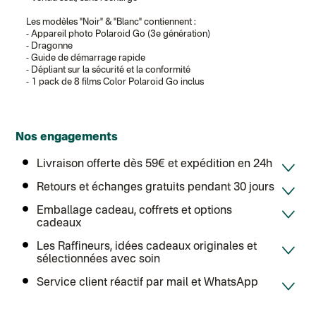
Colissimo suivi (expédition April Eleven)
Luxembourg
Les modèles "Noir" & "Blanc" contiennent :
Lettre prioritaire
- Appareil photo Polaroid Go (3e génération)
UPS
: Livraison sous 7 jours
- Dragonne
Chronopost International
- Guide de démarrage rapide
Chronopost - Livraison express à domicile
: Colis livré en 1 à 3 jo
- Dépliant sur la sécurité et la conformité
Colissimo suivi (expédition Toi-même)
- 1 pack de 8 films Color Polaroid Go inclus
Lettre suivie (expédition Atelier Aismée)
Colissimo suivi (expédition April Eleven)
Suisse
Lettre prioritaire
Nos engagements
Chronopost International
Chronopost - Livraison express à domicile
: Colis livré en 1 à 3 jo
Colissimo suivi (expédition Toi-même)
Livraison offerte dès 59€ et expédition en 24h
DPD colis suivi (expédition Bounce)
Retours et échanges gratuits pendant 30 jours
Emballage cadeau, coffrets et options
cadeaux
Les Raffineurs, idées cadeaux originales et
sélectionnées avec soin
Service client réactif par mail et WhatsApp