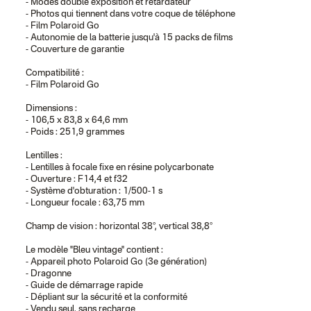
Colissimo suivi (expédition April Eleven)
- Modes double exposition et retardateur
Belgique
- Photos qui tiennent dans votre coque de téléphone
Lettre prioritaire
- Film Polaroid Go
Colissimo suivi (expédition par Yamayama)
: Livraison à votre domici
- Autonomie de la batterie jusqu'à 15 packs de films
Chronopost Belgique
- Couverture de garantie
Colissimo suivi (expédition par Tot)
: Livraison à votre domicile, suivi
Chronopost - Livraison express à domicile
: Colis livré en 1 à 3 jo
Compatibilité :
Colissimo suivi (expédition partenaire)
- Film Polaroid Go
Chronopost - Livraison Europe en relais Pickup
: Colis livré en 2 à 
Colissimo suivi (expédition Soundivine)
Dimensions :
Colissimo suivi (expédition Cheer Moda)
- 106,5 x 83,8 x 64,6 mm
Colis suivi (DPD)
- Poids : 251,9 grammes
Colissimo suivi (expédition June & Jane)
Colissimo suivi (expédition Toi-même)
Lentilles :
Lettre suivie (expédition par Noémie, la créatrice)
- Lentilles à focale fixe en résine polycarbonate
Colissimo suivi (expédition Zebrabook)
- Ouverture : F14,4 et f32
Colissimo suivi (expédition Minoe)
- Système d'obturation : 1/500-1 s
Lettre suivie (expédition April Eleven)
- Longueur focale : 63,75 mm
Lettre suivie (expédition Les mots doux)
Colissimo suivi (expédition Papier Curieux)
Champ de vision : horizontal 38°, vertical 38,8°
Lettre suivie (expédition Atelier Aismée)
DPD colis suivi (expédition Bounce)
Le modèle "Bleu vintage" contient :
DPD colis suivi (expédition La Boîte Concept)
- Appareil photo Polaroid Go (3e génération)
Colis suivi (expédition Loia)
- Dragonne
Colissimo personnalisé
- Guide de démarrage rapide
Colissimo suivi (expédition Connoisseur)
- Dépliant sur la sécurité et la conformité
Colis suivi GLS (expédition Tikino)
- Vendu seul, sans recharge