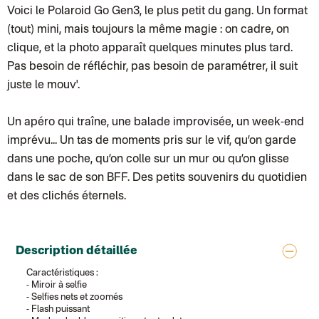
Colissimo suivi (expédition Juste un arbre)
Voici le Polaroid Go Gen3, le plus petit du gang. Un format
Colissimo suivi (expédition Cheer Moda)
Lettre suivie (expédition Merci Maman)
(tout) mini, mais toujours la même magie : on cadre, on
Colis suivi (DPD)
clique, et la photo apparaît quelques minutes plus tard.
Colissimo suivi (expédition June & Jane)
Colissimo suivi (expédition Les Fils)
Pas besoin de réfléchir, pas besoin de paramétrer, il suit
Lettre suivie (expédition Les Fils)
juste le mouv'.
Lettre suivie (expédition La Poupette à Paillettes)
Colissimo suivi (expédition Toi-même)
Lettre suivie (expédition par Noémie, la créatrice)
Un apéro qui traîne, une balade improvisée, un week-end
Colissimo suivi (expédition Zebrabook)
Colissimo suivi (expédition Minoe)
imprévu... Un tas de moments pris sur le vif, qu’on garde
Lettre suivie (expédition April Eleven)
dans une poche, qu’on colle sur un mur ou qu’on glisse
Colissimo suivi (expédition Petit Coq)
Lettre suivie (expédition Les mots doux)
dans le sac de son BFF. Des petits souvenirs du quotidien
Colissimo suivi (expédition Papier Curieux)
et des clichés éternels.
Lettre Suivie (expédition Atelier Wagram)
Lettre suivie (expédition Atelier Aismée)
Colissimo suivi (expédition Mon Petit Poids)
DPD colis suivi (expédition Bounce)
DPD colis suivi (expédition La Boîte Concept)
Description détaillée
Colis suivi (expédition Loia)
Colissimo personnalisé
Caractéristiques :
Colis suivi (expédition Maison Roshi)
- Miroir à selfie
Colissimo suivi (expédition Connoisseur)
- Selfies nets et zoomés
Colis suivi GLS (expédition Tikino)
- Flash puissant