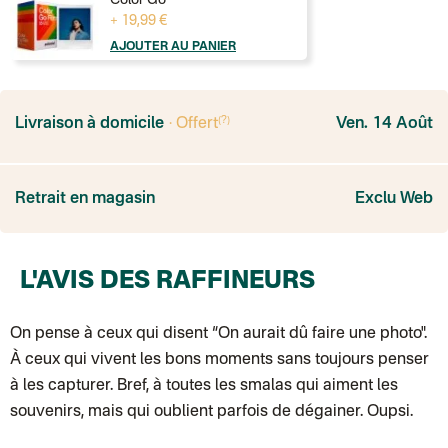
+ 19,99 €
AJOUTER AU PANIER
France
Colissimo suivi
(?)
Livraison à domicile
· Offert
Ven. 14 Août
Point relais rapide
Transport Express
Lettre prioritaire
UPS
: Livraison sous 7 jours
Retrait en magasin
Exclu Web
Colis suivi
: Livraison sous 4 jours ouvrés
Colissimo suivi (expédition par Yamayama)
: Livraison à votre domici
Livraison TNT (expédition par Salty design )
: 72h
Point relais Express (commerçant ou bureau de poste)
: Point rela
BOUTIQUE : BASTILLE
L'AVIS DES RAFFINEURS
BOUTIQUE : SAINT-SULPICE
Colissimo suivi (expédition par Tot)
: Livraison à votre domicile, suivi
BOUTIQUE : BATIGNOLLES
On pense à ceux qui disent “On aurait dû faire une photo".
Point relais Standard
Colissimo suivi (expédition par Ratio)
: Livraison à votre domicile, sui
À ceux qui vivent les bons moments sans toujours penser
Chronopost - Livraison express à domicile
: Colis livré en 1 à 3 jo
à les capturer. Bref, à toutes les smalas qui aiment les
Colissimo suivi (expédition partenaire)
Colissimo suivi (envoi partenaire)
souvenirs, mais qui oublient parfois de dégainer. Oupsi.
Test dropshipping
Colissimo suivi (expédition Soundivine)