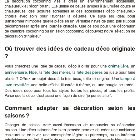
La décoration cocooning vise à créer un environnement accueillant,
chaleureux et réconfortant. Elle utilise de belles lampes à la lumière douce et
chaleureuse, des textures agréables et des accessoires déco chaleureux
choisis avec soin pour favoriser la détente. Ce style est idéal pour
transformer n’importe quelle pièce en un véritable havre de paix, parfait pour
décompresser après une journée chargée. Que ce soit pour une décoration
de chambre cocooning ou un salon cocooning, découvrez notre sélection de
décoration d'intérieur.
Où trouver des idées de cadeau déco originale
?
crémaillère
Vous cherchez une idée de cadeau déco à offrir pour une
, un
anniversaire
Noël
fête des mères
fête des pères
,
, la
, la
ou juste pour faire
lampe à
plaisir ? Offrez un objet déco à la fois beau, utile et original. Une
lave revisitée
, une belle affiche illustrée à thème, ou une bougie sculptée…
Des idées déco pour tous les styles, toutes les pièces, et tous les profils.
Parce que la déco, c’est aussi une façon de dire “je pense à toi”.
Comment adapter sa décoration selon les
saisons ?
Changer de saison, c’est aussi l’occasion de renouveler sa décoration
maison. Une déco saisonnière bien pensée permet de créer une ambiance
chaleureuse en hiver, une atmosphère légère au printemps, ou un intérieur