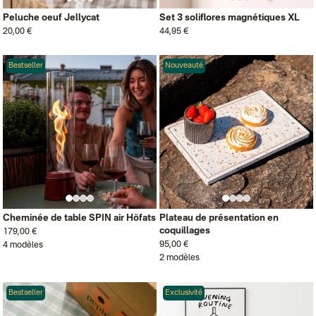
Peluche oeuf Jellycat
Set 3 soliflores magnétiques XL
20,00 €
44,95 €
Bestseller
Nouveauté
Cheminée de table SPIN air Höfats
Plateau de présentation en
coquillages
179,00 €
95,00 €
4 modèles
2 modèles
Bestseller
Exclusivité