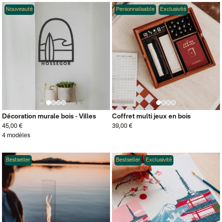
Nouveauté
Personnalisable
Exclusivité
Décoration murale bois - Villes
Coffret multi jeux en bois
45,00 €
39,00 €
4 modèles
Bestseller
Bestseller
Exclusivité