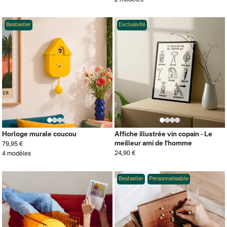
2 modèles
Bestseller
Exclusivité
Horloge murale coucou
Affiche illustrée vin copain - Le
meilleur ami de l'homme
79,95 €
24,90 €
4 modèles
Bestseller
Personnalisable