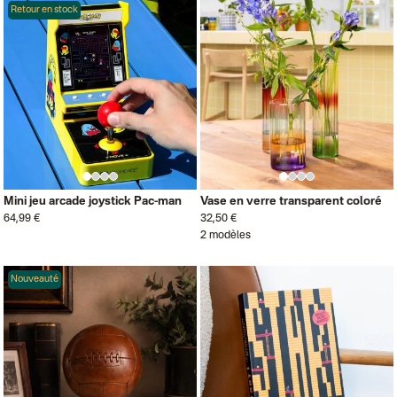
Retour en stock
Mini jeu arcade joystick Pac-man
Vase en verre transparent coloré
64,99 €
32,50 €
2 modèles
Nouveauté