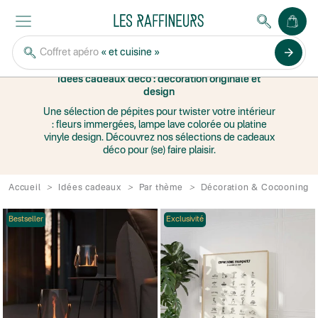
DÉCORATION &
COCOONING
arrow_forward
Coffret apéro
« et cuisine »
Idées cadeaux déco : décoration originale et
design
Une sélection de pépites pour twister votre intérieur
: fleurs immergées, lampe lave colorée ou platine
vinyle design. Découvrez nos sélections de cadeaux
déco pour (se) faire plaisir.
Accueil
Idées cadeaux
Par thème
Décoration & Cocooning
Bestseller
Exclusivité