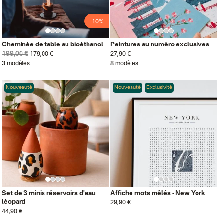
-10%
Cheminée de table au bioéthanol
Peintures au numéro exclusives
199,00 €
179,00 €
27,90 €
3 modèles
8 modèles
Nouveauté
Nouveauté
Exclusivité
Set de 3 minis réservoirs d'eau
Affiche mots mêlés - New York
léopard
29,90 €
44,90 €