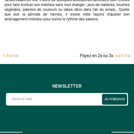
rafraîchissant en été. Il suffit de quelques accessoires décoratifs bien choisis
pour faire évoluer son intérieur sans tout changer : jeux de matières, touches
végétales, palettes de couleurs ou idées déco dans l’air du temps… Quelle
que soit la période de l’année, il existe mille façons d’ajuster son
aménagement intérieur pour suivre le rythme des saisons.
t
Payez en 2x ou 3x
sans frais avec Alm
NEWSLETTER
Je m'abonne