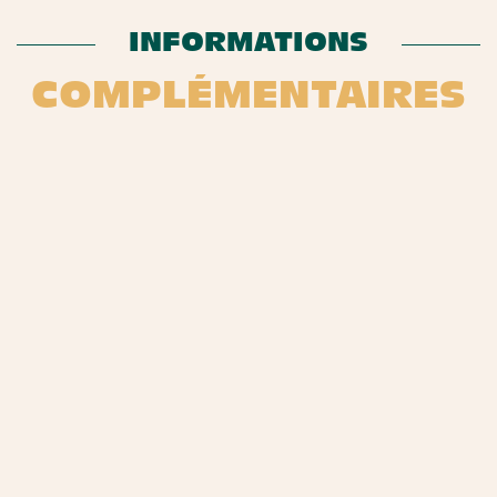
INFORMATIONS
COMPLÉMENTAIRES
HELLO JÉRÔME
Après un début de carrière traditionnel (licence d’éco et conseil),
En
Jérôme fait table rase. Passionné, il entreprend des recherches et
il
des formations auprès de professionnels du spiritueux, avant de
d’