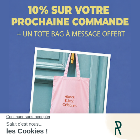
Nos boutiques
Contactez-nous
Plus d'idées cadeaux
Depuis 2014, Les Raffineurs proposent une sélection de produits pour dénicher
un
cadeau homme
comme un
cadeau femme
, un
cadeau insolite
, un
cadeau
d'exception
ou encore un cadeau coup de cœur. Les Raffineurs, c'est aussi des
expériences à vivre
ou à offrir à Paris, à Lyon et dans toute la France. Plus de
200 jeunes
marques
françaises et créateurs du monde entier à retrouver sur notre site ou à
découvrir dans nos boutiques cadeau à Paris et Lille :
Paris - Bastille
,
Lille - Vieux Lille
Une
cheminée de table
, un
pot en céramique intelligent
, un
t-shirt personnalisé papa
,
une belle bouteille de rhum, un
bracelet cuir homme
ou un
sac banane homme
, des
objets de déco originaux
. Découvrez ici notre large sélection de
500 idées de cadeaux
choisies avec soin, parmi lesquelles vous trouverez de toute évidence le cadeau idéal à
offrir pour toutes les occasions ou tout simplement pour se faire plaisir.
Noël
,
fête des
pères
,
fête des mères
,
anniversaire
,
Saint-Valentin
,
pendaison de crémaillère
, pot de
départ : qu'ils aient 30 ou 60 ans, vous trouverez sans aucun doute le cadeau idéal qui
ne les quittera jamais.
Cadeaux Saint-Valentin
|
Cadeaux Fête des Grands-Mères
|
Cadeaux Fête des Mères
|
Cadeaux Fête des Pères
|
Cadeaux Fête des Grands-Pères
|
Cadeaux Secret Santa
|
Cadeaux de Noël