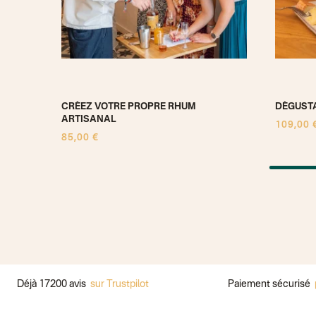
À Z
CRÉEZ VOTRE PROPRE RHUM
DÉGUSTA
ARTISANAL
109,00 
85,00 €
à 17200 avis
sur Trustpilot
Paiement sécurisé
par Car