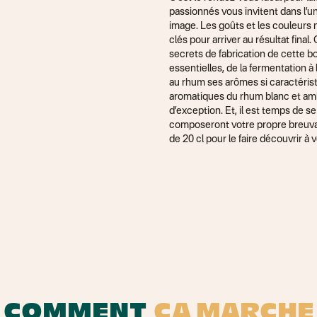
passionnés vous invitent dans l’un
vec Arnaud et
image. Les goûts et les couleurs 
Découvrez le
clés pour arriver au résultat fin
ateurs.
secrets de fabrication de cette 
essentielles, de la fermentation à l
au rhum ses arômes si caractérist
aromatiques du rhum blanc et amb
d’exception. Et, il est temps de s
composeront votre propre breuvage.
de 20 cl pour le faire découvrir à 
COMMENT
ÇA MARCHE