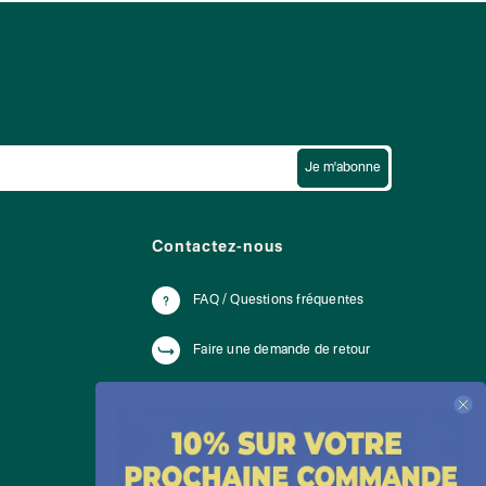
Je m'abonne
Contactez-nous
FAQ / Questions fréquentes
Faire une demande de retour
Du lundi au vendredi de 10h à 18h
WhatsApp :
+ 33 176420228