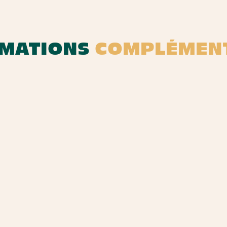
MATIONS
COMPLÉMENT
UNE ÉQUIPE INSPIRANTE
 Distilling Company en 2018. Le premier site de production de spiritue