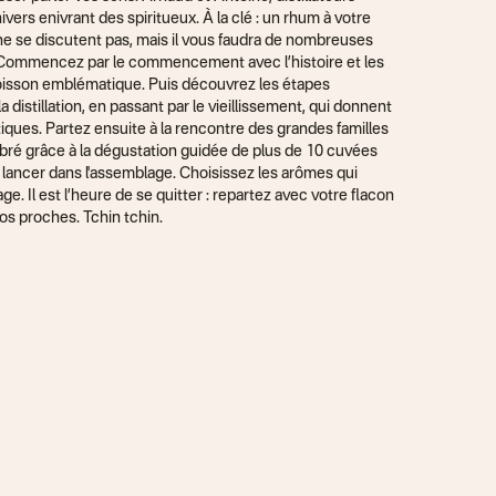
ivers enivrant des spiritueux. À la clé : un rhum à votre
Reparte
ne se discutent pas, mais il vous faudra de nombreuses
s secrets du rhum.
al. Commencez par le commencement avec l’histoire et les
boisson emblématique. Puis découvrez les étapes
a distillation, en passant par le vieillissement, qui donnent
iques. Partez ensuite à la rencontre des grandes familles
ré grâce à la dégustation guidée de plus de 10 cuvées
e lancer dans l'assemblage. Choisissez les arômes qui
 Il est l’heure de se quitter : repartez avec votre flacon
vos proches. Tchin tchin.