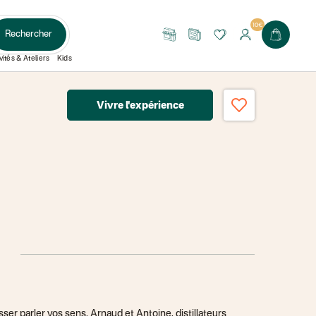
10€
Rechercher
Nos
Le
89,00 €
boutiques
Journal
vités & Ateliers
Kids
Vivre l'expérience
sser parler vos sens. Arnaud et Antoine, distillateurs