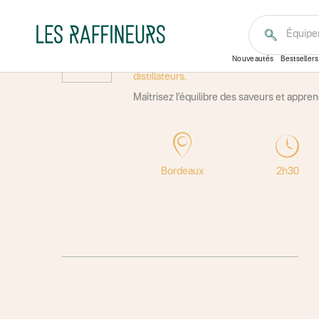
Équipe
ASSEMBLER SON 
Nouveautés
Bestsellers
Au cœur de la ville de Bordeaux, le long
distillateurs.
Maîtrisez l’équilibre des saveurs et appre
Bordeaux
2h30