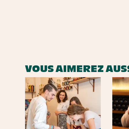
distilleries urbaines d’outre-atlantique. Au centre du pr
produits craft, gin, liqueur et whisky.
VOUS AIMEREZ AUS