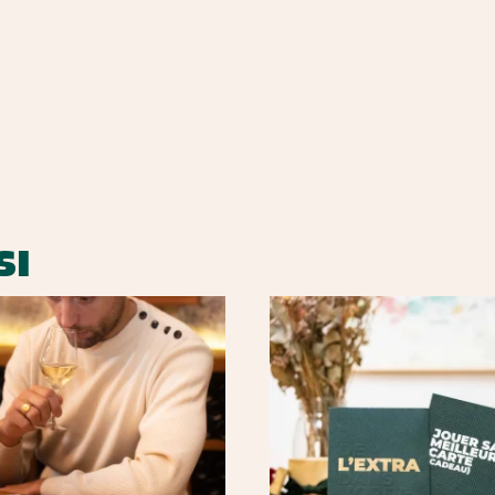
ojet : transparence & avant-gardiste quant au processus et aux technique
SI