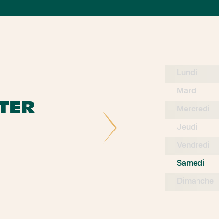
Lundi
Mardi
TER
Mercredi
Jeudi
Vendredi
Samedi
Dimanche