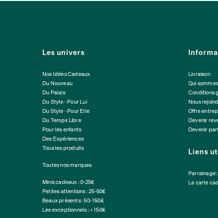
Les univers
Informa
Nos Idées Cadeaux
Livraison
Du Nouveau
Qui sommes
Du Palais
Conditions 
Du Style - Pour Lui
Nous rejoin
Du Style - Pour Elle
Offre entrep
Du Temps Libre
Devenir re
Pour les enfants
Devenir par
Des Expériences
Tous les produits
Liens ut
Toutes nos marques
Parrainage 
Minis cadeaux : 0-25€
La carte ca
Petites attentions : 25-50€
Beaux présents : 50-150€
Les exceptionnels : +150€