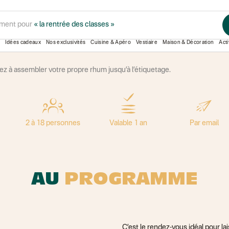
ment pour
« la rentrée des classes »
RHUM
Idées cadeaux
Nos exclusivités
Cuisine & Apéro
Vestiaire
Maison & Décoration
Acti
 des berges de la Garonne et accompagné par Arnaud et Antoine,
nez à assembler votre propre rhum jusqu’à l’étiquetage.
2 à 18 personnes
Valable 1 an
Par email
AU
PROGRAMME
C’est le rendez-vous idéal pour lai