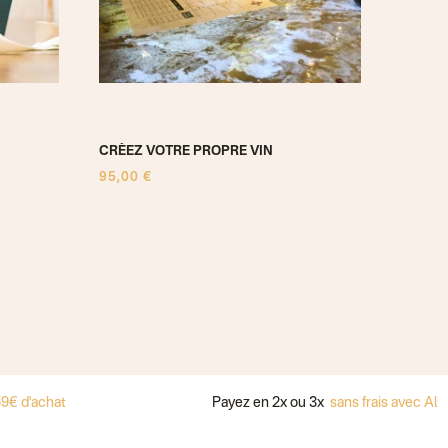
CRÉEZ VOTRE PROPRE VIN
INITIE
95,00 €
290,00
chat
Payez en 2x ou 3x
sans frais avec Alma