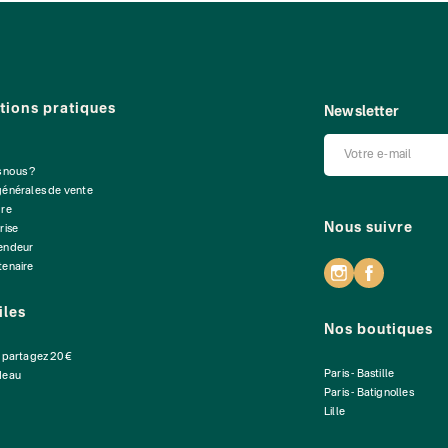
tions pratiques
Newsletter
 nous ?
générales de vente
dre
Nous suivre
rise
vendeur
tenaire
iles
Nos boutiques
: partagez 20 €
Paris - Bastille
deau
Paris - Batignolles
Lille