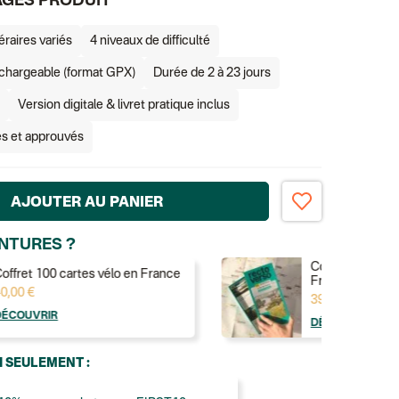
AGES PRODUIT
éraires variés
4 niveaux de difficulté
chargeable (format GPX)
Durée de 2 à 23 jours
Version digitale & livret pratique inclus
tés et approuvés
AJOUTER AU PANIER
NTURES ?
Coffret 100 ran
offret 100 cartes vélo en France
France
0,00 €
39,99 €
DÉCOUVRIR
DÉCOUVRIR
I SEULEMENT :