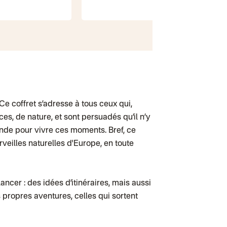
Belgique
Lettre prioritair
Colissimo suivi
Chronopost Bel
Colissimo suivi 
Chronopost - Li
Colissimo suivi 
Chronopost - Li
Colissimo suivi
Colissimo suivi
Colis suivi (DPD
Colissimo suivi
 Ce coffret s’adresse à tous ceux qui,
Colissimo suivi
Lettre suivie (e
s, de nature, et sont persuadés qu’il n’y
Colissimo suivi
onde pour vivre ces moments. Bref, ce
Colissimo suivi
Lettre suivie (e
rveilles naturelles d'Europe, en toute
Lettre suivie (e
Colissimo suivi 
Lettre suivie (e
DPD colis suivi
lancer : des idées d’itinéraires, mais aussi
DPD colis suivi 
Colis suivi (expé
propres aventures, celles qui sortent
Colissimo perso
Colissimo suivi
Colis suivi GLS 