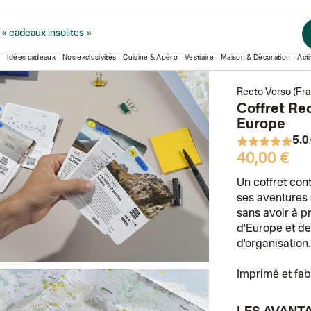
or
Coffret Recto Verso - 100 randonnées en
0
« cadeaux insolites »
Idées cadeaux
Nos exclusivités
Cuisine & Apéro
Vestiaire
Maison & Décoration
Acti
Recto Verso (Fra
Coffret Re
Europe
5.0
40,00 €
Un coffret con
ses aventures 
sans avoir à p
d'Europe et de 
d'organisation.
Imprimé et fab