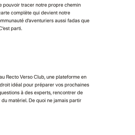
Colissimo suivi 
 de pouvoir tracer notre propre chemin
Luxembourg
Lettre prioritair
arte complète qui devient notre
UPS
: Livraison s
Chronopost Int
communauté d’aventuriers aussi fadas que
Chronopost - Li
’est parti.
Colissimo suivi
Lettre suivie (e
Colissimo suivi 
Suisse
Lettre prioritair
Chronopost Int
Chronopost - Li
Colissimo suivi
DPD colis suivi
 au Recto Verso Club, une plateforme en
ndroit idéal pour préparer vos prochaines
uestions à des experts, rencontrer de
du matériel. De quoi ne jamais partir