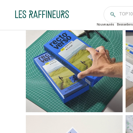
Accueil
Idées cadeaux
Par thème
Sport & Outdo
Europe
TOP1
Nouveautés
Bestsellers