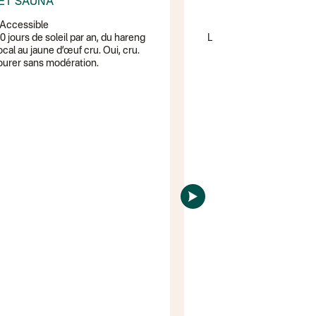
 ET SAUNA
VE
 Accessible
 jours de soleil par an, du hareng
Le sentier le plus dur de
cal au jaune d’œuf cru. Oui, cru.
hostiles et splendeur b
vourer sans modération.
récompense ? Ullapo