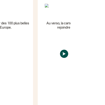
Colissimo suivi
Lettre suivie (
Colis suivi (DPD
2
Colissimo suivi
Colissimo suivi 
Lettre suivie (ex
r des 100 plus belles
Au verso, la carte des trains et transpor
Lettre suivie (e
'Europe.
rejoindre le départ des sentiers.
Colissimo suivi
Lettre suivie (e
Colissimo suivi
Colissimo suivi
Lettre suivie (e
Colissimo suivi 
Lettre suivie (e
Colissimo suivi 
Lettre Suivie (e
Lettre suivie (e
Colissimo suivi 
DPD colis suivi
DPD colis suivi 
Colis suivi (expé
Colissimo perso
Colis suivi (exp
Colissimo suivi
Colis suivi GLS 
Colissimo suivi 