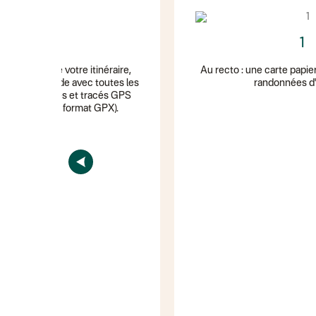
5
1
on digitale de votre itinéraire,
Au recto : une carte papie
 via un QR code avec toutes les
randonnées d
iques pratiques et tracés GPS
hargeables (au format GPX).