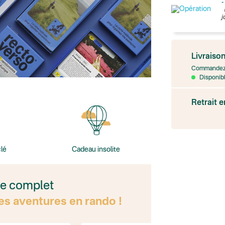
-
j
France
Colissimo suivi
Livraiso
Point relais rap
Transport Expr
Commandez 
Lettre prioritair
Disponibl
UPS
: Livraison s
Colis suivi
: Livr
Retrait 
Colissimo suivi
Livraison TNT (e
Point relais Ex
BOUTIQUE : BA
BOUTIQUE : SA
Colissimo suivi 
lé
Cadeau insolite
BOUTIQUE : BA
Point relais St
Colissimo suivi 
Chronopost - Li
ge complet
Colissimo suivi 
Colissimo suivi 
es aventures en rando !
Test dropshipp
Colissimo suivi
Colissimo suivi 