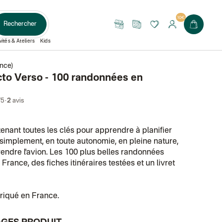
10€
Rechercher
Nos
Le
boutiques
Journal
vités & Ateliers
Kids
nce)
cto Verso - 100 randonnées en
·
/5
2
avis
tenant toutes les clés pour apprendre à planifier
simplement, en toute autonomie, en pleine nature,
rendre l'avion. Les 100 plus belles randonnées
France, des fiches itinéraires testées et un livret
riqué en France.