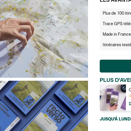
LES AVANT
Plus de 100 itin
Trace GPS télé
Made in France
Itinéraires tes
PLUS D'AVE
Coffret 100 randonnées en
C
France
4
40,00 €
DÉCOUVRIR
JUSQU'À LUND