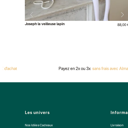
Joseph la veilleuse lapin
88,00 
 d'achat
Payez en 2x ou 3x
sans frais avec Alma
Les univers
Informa
Nos Idées Cadeaux
Livraison