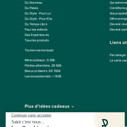
Du Nouveau
Qui sommes
Du Palais
Conditions 
Du Style - Pour Lui
Nous rejoin
Du Style - Pour Elle
Offre entrep
Du Temps Libre
Devenir re
Pour les enfants
Devenir par
Des Expériences
Tous les produits
Liens ut
Toutes nos marques
Parrainage 
Minis cadeaux : 0-25€
La carte ca
Petites attentions : 25-50€
Beaux présents : 50-150€
Les exceptionnels : +150€
Plus d'idées cadeaux