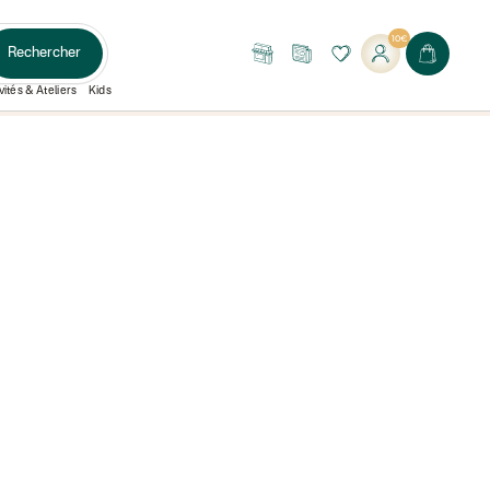
10€
Rechercher
Nos
Le
boutiques
Journal
vités & Ateliers
Kids