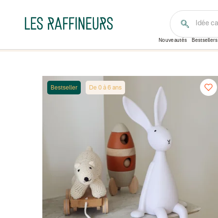
Idée c
Nouveautés
Bestsellers
Bestseller
De 0 à 6 ans