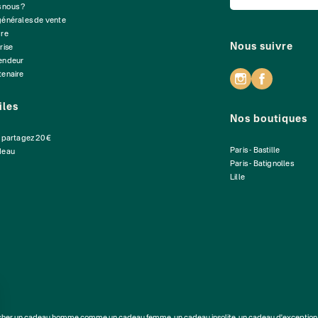
 nous ?
générales de vente
dre
Nous suivre
rise
vendeur
tenaire
iles
Nos boutiques
: partagez 20 €
Paris - Bastille
deau
Paris - Batignolles
Lille