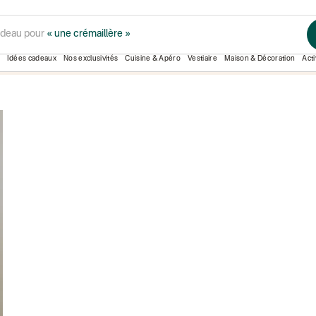
adeau pour
« une crémaillère »
ROSE IN APRIL
Idées cadeaux
Nos exclusivités
Cuisine & Apéro
Vestiaire
Maison & Décoration
Acti