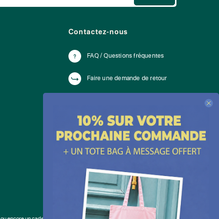
Contactez-nous
FAQ / Questions fréquentes
Faire une demande de retour
Du lundi au vendredi de 10h à 18h
WhatsApp :
+ 33 176420228
E-mail :
cliquez ici