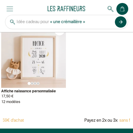
LA POUPETTE À PAILLETTES
arrow_forward
Idée cadeau pour
« une crémaillère »
Personnalisable
Dès la naissance
Affiche naissance personnalisée
17,50 €
12 modèles
 59€ d'achat
Payez en 2x ou 3x
sans fra