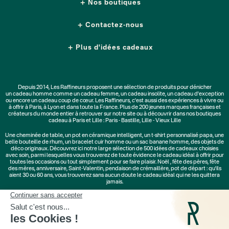
Nos boutiques
Contactez-nous
Plus d'idées cadeaux
Depuis 2014, Les Raffineurs proposent une sélection de produits pour dénicher
un
cadeau homme
comme un
cadeau femme
, un
cadeau insolite
, un
cadeau d'exception
ou encore un cadeau coup de cœur. Les Raffineurs, c'est aussi des
expériences à vivre
ou
à offrir à Paris, à Lyon et dans toute la France. Plus de
200 jeunes marques
françaises et
créateurs du monde entier à retrouver sur notre site ou à découvrir dans nos boutiques
cadeau à Paris et Lille :
Paris - Bastille
,
Lille - Vieux Lille
Une
cheminée de table
, un
pot en céramique intelligent
, un
t-shirt personnalisé papa
, une
belle bouteille de rhum, un
bracelet cuir homme
ou un
sac banane homme
, des
objets de
déco originaux
. Découvrez ici notre large sélection de
500 idées de cadeaux
choisies
avec soin, parmi lesquelles vous trouverez de toute évidence le cadeau idéal à offrir pour
toutes les occasions ou tout simplement pour se faire plaisir.
Noël
,
fête des pères
,
fête
des mères
,
anniversaire
,
Saint-Valentin
,
pendaison de crémaillère
, pot de départ : qu'ils
aient 30 ou 60 ans, vous trouverez sans aucun doute le cadeau idéal qui ne les quittera
jamais.
Cadeaux Saint-Valentin
|
Cadeaux Fête des Grands-Mères
|
Cadeaux Fête des Mères
|
Cadeaux Fête des Pères
|
Cadeaux Fête des Grands-Pères
|
Cadeaux Secret Santa
|
Cadeaux de Noël