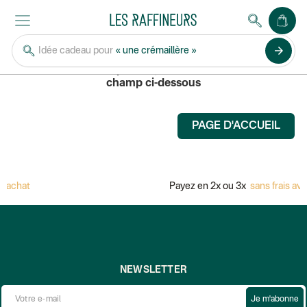
MIDLETON
arrow_forward
Idée cadeau pour
« une crémaillère »
Pour rechercher un produit, saisissez son nom dans le
champ ci-dessous
PAGE D'ACCUEIL
d'achat
Payez en 2x ou 3x
sans frais av
NEWSLETTER
Je m'abonne