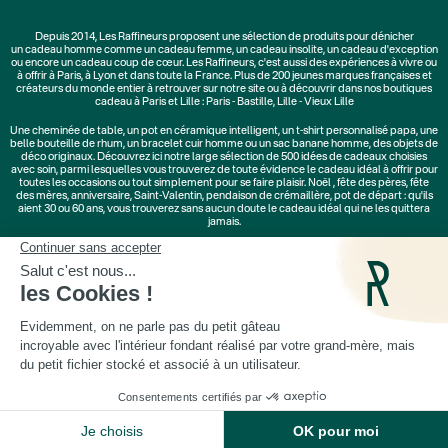
Depuis 2014, Les Raffineurs proposent une sélection de produits pour dénicher
un
cadeau homme
comme un
cadeau femme
, un
cadeau insolite
, un
cadeau d'exception
ou encore un cadeau coup de cœur. Les Raffineurs, c'est aussi des
expériences à vivre
ou
à offrir à Paris, à Lyon et dans toute la France. Plus de
200 jeunes marques
françaises et
créateurs du monde entier à retrouver sur notre site ou à découvrir dans nos boutiques
cadeau à Paris et Lille :
Paris - Bastille
,
Lille - Vieux Lille
Une
cheminée de table
, un
pot en céramique intelligent
, un
t-shirt personnalisé papa
, une
belle bouteille de rhum, un
bracelet cuir homme
ou un
sac banane homme
, des
objets de
déco originaux
. Découvrez ici notre large sélection de
500 idées de cadeaux
choisies
avec soin, parmi lesquelles vous trouverez de toute évidence le cadeau idéal à offrir pour
toutes les occasions ou tout simplement pour se faire plaisir.
Noël
,
fête des pères
,
fête
des mères
,
anniversaire
,
Saint-Valentin
,
pendaison de crémaillère
, pot de départ : qu'ils
aient 30 ou 60 ans, vous trouverez sans aucun doute le cadeau idéal qui ne les quittera
jamais.
Cadeaux Saint-Valentin
|
Cadeaux Fête des Grands-Mères
|
Cadeaux Fête des Mères
|
Cadeaux Fête des Pères
|
Cadeaux Fête des Grands-Pères
|
Cadeaux Secret Santa
|
Cadeaux de Noël
© Les Raffineurs 2014-2026 |
Mentions légales
-
Cookies
-
Politique de confidentialité